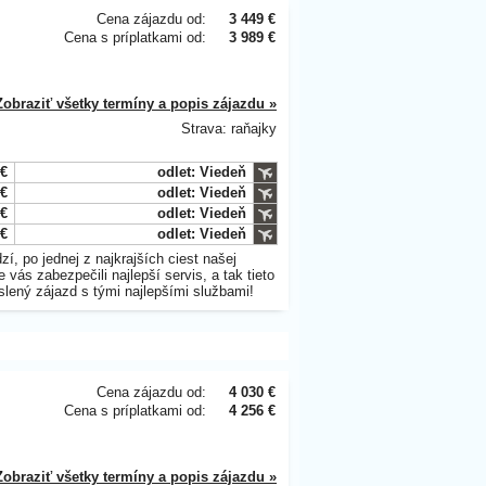
Cena zájazdu od:
3 449 €
Cena s príplatkami od:
3 989 €
Zobraziť všetky termíny a popis zájazdu »
Strava: raňajky
 €
odlet: Viedeň
 €
odlet: Viedeň
 €
odlet: Viedeň
 €
odlet: Viedeň
 po jednej z najkrajších ciest našej
vás zabezpečili najlepší servis, a tak tieto
slený zájazd s tými najlepšími službami!
Cena zájazdu od:
4 030 €
Cena s príplatkami od:
4 256 €
Zobraziť všetky termíny a popis zájazdu »