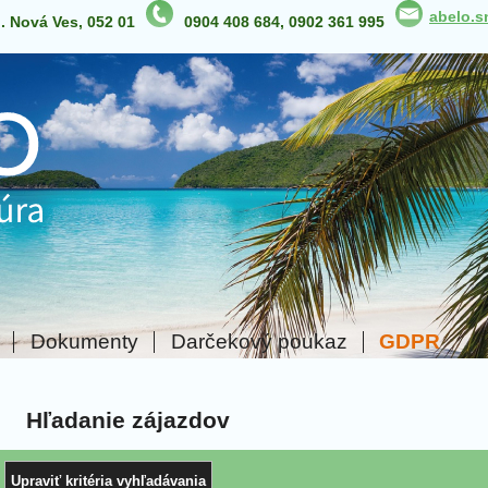
abelo.
p. Nová Ves, 052 01
0904 408 684, 0902 361 995
Dokumenty
Darčekový poukaz
GDPR
Hľadanie zájazdov