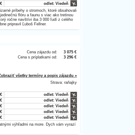
 €
odlet: Viedeň
izarné príbehy o stromoch, ktoré obsahovali
jedinečnú flóru a faunu s viac ako tretinou
orý ročne navštívi iba 3 000 ľudí z celého
ne pripravil Ľuboš Fellner.
Cena zájazdu od:
3 075 €
Cena s príplatkami od:
3 296 €
Zobraziť všetky termíny a popis zájazdu »
Strava: raňajky
 €
odlet: Viedeň
 €
odlet: Viedeň
 €
odlet: Viedeň
 €
odlet: Viedeň
 €
odlet: Viedeň
vatnými výhľadmi na more. Dych vám vyrazí