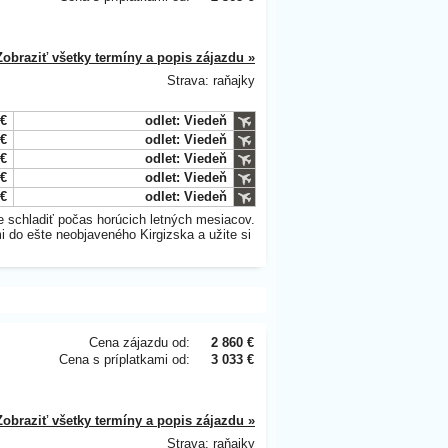
Zobraziť všetky termíny a popis zájazdu »
Strava: raňajky
 €
odlet: Viedeň
 €
odlet: Viedeň
 €
odlet: Viedeň
 €
odlet: Viedeň
 €
odlet: Viedeň
e schladiť počas horúcich letných mesiacov.
i do ešte neobjaveného Kirgizska a užite si
Cena zájazdu od:
2 860 €
Cena s príplatkami od:
3 033 €
Zobraziť všetky termíny a popis zájazdu »
Strava: raňajky