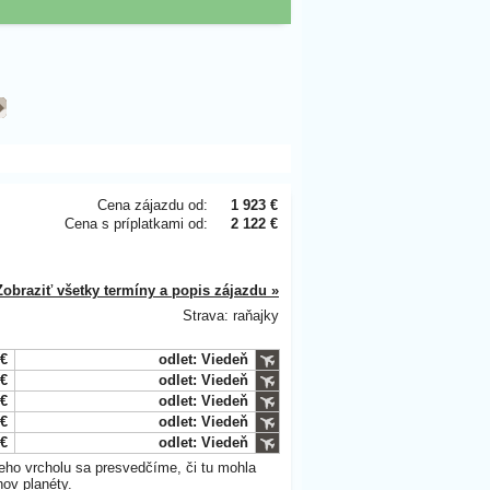
Cena zájazdu od:
1 923 €
Cena s príplatkami od:
2 122 €
Zobraziť všetky termíny a popis zájazdu »
Strava: raňajky
 €
odlet: Viedeň
 €
odlet: Viedeň
 €
odlet: Viedeň
 €
odlet: Viedeň
 €
odlet: Viedeň
eho vrcholu sa presvedčíme, či tu mohla
chov planéty.