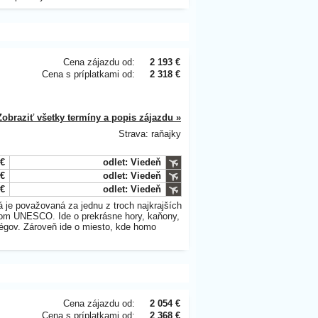
Cena zájazdu od:
2 193 €
Cena s príplatkami od:
2 318 €
Zobraziť všetky termíny a popis zájazdu »
Strava: raňajky
 €
odlet: Viedeň
 €
odlet: Viedeň
 €
odlet: Viedeň
 je považovaná za jednu z troch najkrajších
átom UNESCO. Ide o prekrásne hory, kaňony,
régov. Zároveň ide o miesto, kde homo
Cena zájazdu od:
2 054 €
Cena s príplatkami od:
2 368 €