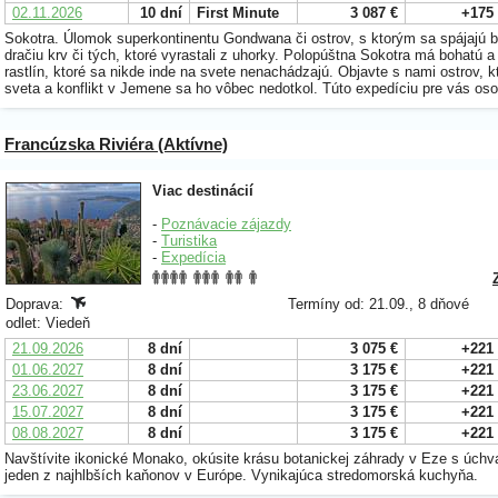
02.11.2026
10 dní
First Minute
3 087 €
+175
Sokotra. Úlomok superkontinentu Gondwana či ostrov, s ktorým sa spájajú b
dračiu krv či tých, ktoré vyrastali z uhorky. Polopúštna Sokotra má bohatú a 
rastlín, ktoré sa nikde inde na svete nenachádzajú. Objavte s nami ostrov, kt
sveta a konflikt v Jemene sa ho vôbec nedotkol. Túto expedíciu pre vás osob
Francúzska Riviéra (Aktívne)
Viac destinácií
-
Poznávacie zájazdy
-
Turistika
-
Expedícia
Doprava:
Termíny od: 21.09., 8 dňové
odlet: Viedeň
21.09.2026
8 dní
3 075 €
+221
01.06.2027
8 dní
3 175 €
+221
23.06.2027
8 dní
3 175 €
+221
15.07.2027
8 dní
3 175 €
+221
08.08.2027
8 dní
3 175 €
+221
Navštívite ikonické Monako, okúsite krásu botanickej záhrady v Eze s úch
jeden z najhlbších kaňonov v Európe. Vynikajúca stredomorská kuchyňa.