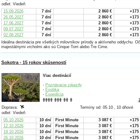
odlet: Viedeň
15.09.2026
7 dní
2 860 €
+173
26.05.2027
7 dní
2 860 €
+173
17.06.2027
7 dní
2 860 €
+173
09.07.2027
7 dní
2 860 €
+173
02.08.2027
7 dní
2 860 €
+173
Ideálna destinácia pre všetkých milovníkov prírody a aktívneho oddychu. Oč
majestátnymi vrcholmi ako sú Cinque Torri alebo Tre Cime.
Sokotra - 15 rokov skúseností
Viac destinácií
-
Poznávacie zájazdy
-
Exotika
-
Expedícia
Doprava:
Termíny od: 05.10., 10 dňové
odlet: Viedeň
05.10.2026
10 dní
First Minute
3 087 €
+175
12.10.2026
10 dní
First Minute
3 087 €
+175
19.10.2026
10 dní
First Minute
3 087 €
+175
26.10.2026
10 dní
First Minute
3 087 €
+175