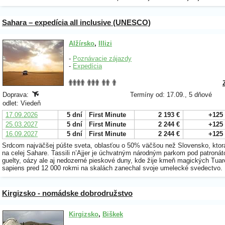
Sahara – expedícia all inclusive (UNESCO)
Alžírsko
,
Illizi
-
Poznávacie zájazdy
-
Expedícia
Doprava:
Termíny od: 17.09., 5 dňové
odlet: Viedeň
17.09.2026
5 dní
First Minute
2 193 €
+125
25.03.2027
5 dní
First Minute
2 244 €
+125
16.09.2027
5 dní
First Minute
2 244 €
+125
Srdcom najväčšej púšte sveta, oblasťou o 50% väčšou než Slovensko, ktorá
na celej Sahare. Tassili n’Ajjer je úchvatným národným parkom pod patron
guelty, oázy ale aj nedozerné pieskové duny, kde žije kmeň magických Tua
sapiens pred 12 000 rokmi na skalách zanechal svoje umelecké svedectvo.
Kirgizsko - nomádske dobrodružstvo
Kirgizsko
,
Biškek