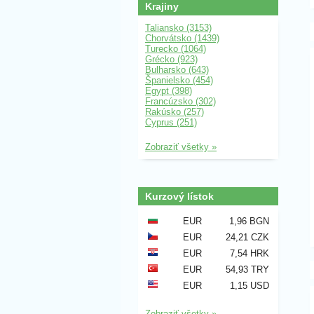
Krajiny
Taliansko (3153)
Chorvátsko (1439)
Turecko (1064)
Grécko (923)
Bulharsko (643)
Španielsko (454)
Egypt (398)
Francúzsko (302)
Rakúsko (257)
Cyprus (251)
Zobraziť všetky »
Kurzový lístok
EUR
1,96 BGN
EUR
24,21 CZK
EUR
7,54 HRK
EUR
54,93 TRY
EUR
1,15 USD
Zobraziť všetky »