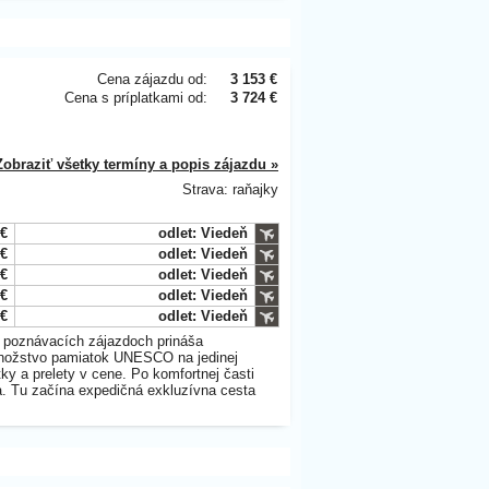
Cena zájazdu od:
3 153 €
Cena s príplatkami od:
3 724 €
Zobraziť všetky termíny a popis zájazdu »
Strava: raňajky
 €
odlet: Viedeň
 €
odlet: Viedeň
 €
odlet: Viedeň
 €
odlet: Viedeň
 €
odlet: Viedeň
 v poznávacích zájazdoch prináša
 Množstvo pamiatok UNESCO na jedinej
ky a prelety v cene. Po komfortnej časti
a. Tu začína expedičná exkluzívna cesta