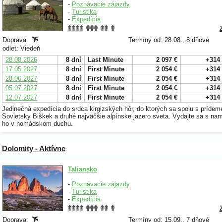
-
Poznávacie zájazdy
-
Turistika
-
Expedícia
Doprava:
Termíny od: 28.08., 8 dňové
odlet: Viedeň
28.08.2026
8 dní
Last Minute
2 097 €
+314
17.05.2027
8 dní
First Minute
2 054 €
+314
28.06.2027
8 dní
First Minute
2 054 €
+314
05.07.2027
8 dní
First Minute
2 054 €
+314
12.07.2027
8 dní
First Minute
2 054 €
+314
Jedinečná expedícia do srdca kirgizských hôr, do ktorých sa spolu s prídem
Sovietsky Biškek a druhé najväčšie alpínske jazero sveta. Vydajte sa s nam
ho v nomádskom duchu.
Dolomity - Aktívne
Taliansko
-
Poznávacie zájazdy
-
Turistika
-
Expedícia
Doprava:
Termíny od: 15.09., 7 dňové