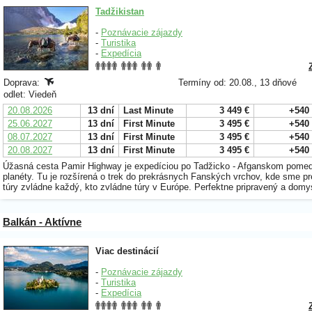
Tadžikistan
-
Poznávacie zájazdy
-
Turistika
-
Expedícia
Doprava:
Termíny od: 20.08., 13 dňové
odlet: Viedeň
20.08.2026
13 dní
Last Minute
3 449 €
+540
25.06.2027
13 dní
First Minute
3 495 €
+540
08.07.2027
13 dní
First Minute
3 495 €
+540
20.08.2027
13 dní
First Minute
3 495 €
+540
Úžasná cesta Pamir Highway je expedíciou po Tadžicko - Afganskom pomedzí,
planéty. Tu je rozšírená o trek do prekrásnych Fanských vrchov, kde sme pre 
túry zvládne každý, kto zvládne túry v Európe. Perfektne pripravený a domy
Balkán - Aktívne
Viac destinácií
-
Poznávacie zájazdy
-
Turistika
-
Expedícia