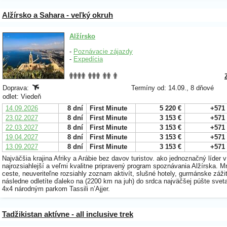
Alžírsko a Sahara - veľký okruh
Alžírsko
-
Poznávacie zájazdy
-
Expedícia
Doprava:
Termíny od: 14.09., 8 dňové
odlet: Viedeň
14.09.2026
8 dní
First Minute
5 220 €
+571
23.02.2027
8 dní
First Minute
3 153 €
+571
22.03.2027
8 dní
First Minute
3 153 €
+571
19.04.2027
8 dní
First Minute
3 153 €
+571
13.09.2027
8 dní
First Minute
3 153 €
+571
Najväčšia krajina Afriky a Arábie bez davov turistov. ako jednoznačný líder
najrozsiahlejší a veľmi kvalitne pripravený program spoznávania Alžírska.
ceste, neuveriteľne rozsiahly zoznam aktivít, slušné hotely, gurmánske zážit
následne odletíte ďaleko na (2200 km na juh) do srdca najväčšej púšte svet
4x4 národným parkom Tassili n’Ajjer.
Tadžikistan aktívne - all inclusive trek