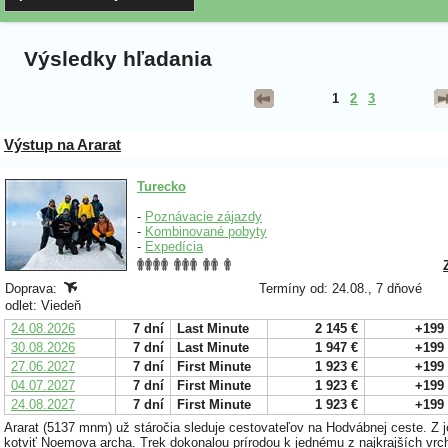
Výsledky hľadania
1
2
3
Výstup na Ararat
Turecko
-
Poznávacie zájazdy
-
Kombinované pobyty
-
Expedícia
Doprava:
Termíny od: 24.08., 7 dňové
odlet: Viedeň
24.08.2026
7 dní
Last Minute
2 145 €
+199
30.08.2026
7 dní
Last Minute
1 947 €
+199
27.06.2027
7 dní
First Minute
1 923 €
+199
04.07.2027
7 dní
First Minute
1 923 €
+199
24.08.2027
7 dní
First Minute
1 923 €
+199
Ararat (5137 mnm) už stáročia sleduje cestovateľov na Hodvábnej ceste. Z j
kotviť Noemova archa. Trek dokonalou prírodou k jednému z najkrajších vr