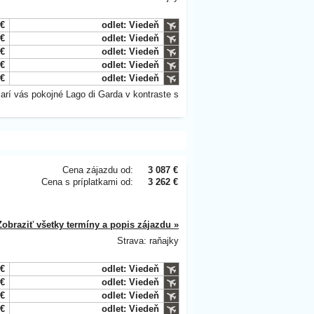
 €
odlet: Viedeň
 €
odlet: Viedeň
 €
odlet: Viedeň
 €
odlet: Viedeň
 €
odlet: Viedeň
arí vás pokojné Lago di Garda v kontraste s
Cena zájazdu od:
3 087 €
Cena s príplatkami od:
3 262 €
Zobraziť všetky termíny a popis zájazdu »
Strava: raňajky
 €
odlet: Viedeň
 €
odlet: Viedeň
 €
odlet: Viedeň
 €
odlet: Viedeň