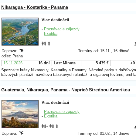
Nikaragua - Kostarika - Panama
Viac destinácií
-
Poznávacie zájazdy
-
Exotika
Doprava:
Termíny od: 15.11., 16 dňové
odlet: Praha
15.11.2026
16 dní
Last Minute
5 439 €
+0
Spoznajte krásy Nikaraguy, Kastariky a Panamy. Národné parky s dažďovými
kávových plantáží, návšteva tabakových plantáží a cigarovej továrne, prehl
Guatemala, Nikaragua, Panama - Naprieč Strednou Amerikou
Viac destinácií
-
Poznávacie zájazdy
-
Exotika
Doprava:
Termíny od: 01.02., 14 dňové