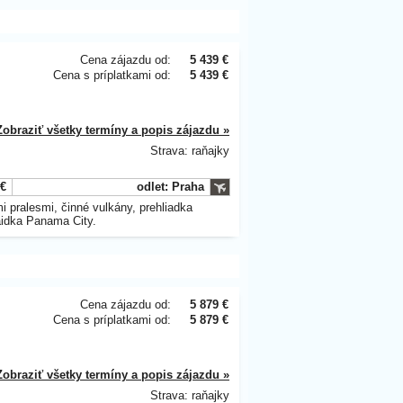
Cena zájazdu od:
5 439 €
Cena s príplatkami od:
5 439 €
Zobraziť všetky termíny a popis zájazdu »
Strava: raňajky
 €
odlet: Praha
 pralesmi, činné vulkány, prehliadka
aidka Panama City.
Cena zájazdu od:
5 879 €
Cena s príplatkami od:
5 879 €
Zobraziť všetky termíny a popis zájazdu »
Strava: raňajky