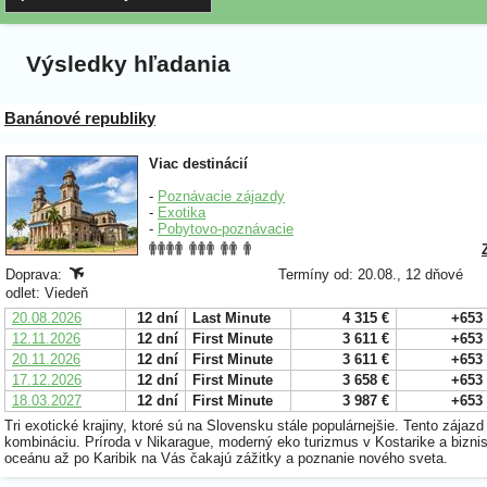
Výsledky hľadania
Banánové republiky
Viac destinácií
-
Poznávacie zájazdy
-
Exotika
-
Pobytovo-poznávacie
Doprava:
Termíny od: 20.08., 12 dňové
odlet: Viedeň
20.08.2026
12 dní
Last Minute
4 315 €
+653
12.11.2026
12 dní
First Minute
3 611 €
+653
20.11.2026
12 dní
First Minute
3 611 €
+653
17.12.2026
12 dní
First Minute
3 658 €
+653
18.03.2027
12 dní
First Minute
3 987 €
+653
Tri exotické krajiny, ktoré sú na Slovensku stále populárnejšie. Tento zájaz
kombináciu. Príroda v Nikarague, moderný eko turizmus v Kostarike a bizn
oceánu až po Karibik na Vás čakajú zážitky a poznanie nového sveta.