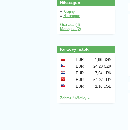
Nikaragua
«
Krajiny
«
Nikaragua
Granada (3)
Managua (2)
Kurzový lístok
EUR
1,96 BGN
EUR
24,20 CZK
EUR
7,54 HRK
EUR
54,97 TRY
EUR
1,16 USD
Zobraziť všetky »