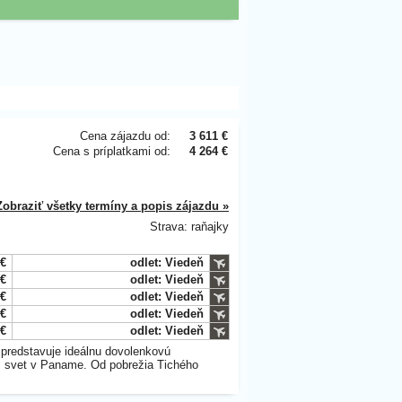
Cena zájazdu od:
3 611 €
Cena s príplatkami od:
4 264 €
Zobraziť všetky termíny a popis zájazdu »
Strava: raňajky
 €
odlet: Viedeň
 €
odlet: Viedeň
 €
odlet: Viedeň
 €
odlet: Viedeň
 €
odlet: Viedeň
d predstavuje ideálnu dovolenkovú
is svet v Paname. Od pobrežia Tichého