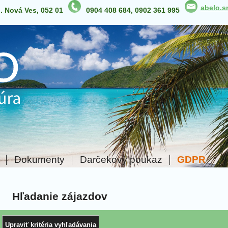
abelo.
p. Nová Ves, 052 01
0904 408 684, 0902 361 995
Dokumenty
Darčekový poukaz
GDPR
Hľadanie zájazdov