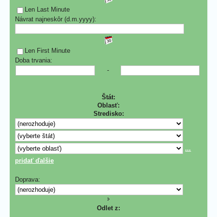
Len Last Minute
Návrat najneskôr (d.m.yyyy):
Len First Minute
Doba trvania:
-
Štát:
Oblasť:
Stredisko:
...
pridať ďalšie
Doprava:
Odlet z: