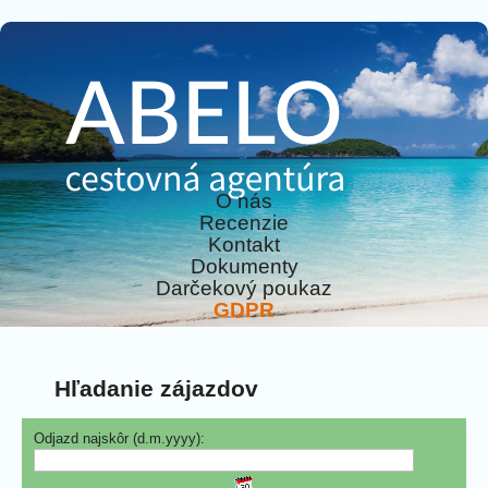
O nás
Recenzie
Kontakt
Dokumenty
Darčekový poukaz
GDPR
Hľadanie zájazdov
Odjazd najskôr (d.m.yyyy):