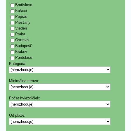
Bratislava
Košice
Poprad
Piešťany
Viedeň
Praha
Ostrava
Budapešť
Krakov
Pardubice
Kategória:
Minimálna strava:
Počet hviezdičiek:
Od pláže: