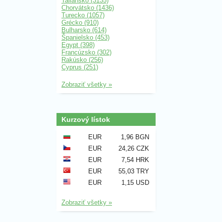
Taliansko (3135)
Chorvátsko (1436)
Turecko (1057)
Grécko (910)
Bulharsko (614)
Španielsko (453)
Egypt (398)
Francúzsko (302)
Rakúsko (256)
Cyprus (251)
Zobraziť všetky »
Kurzový lístok
EUR
1,96 BGN
EUR
24,26 CZK
EUR
7,54 HRK
EUR
55,03 TRY
EUR
1,15 USD
Zobraziť všetky »