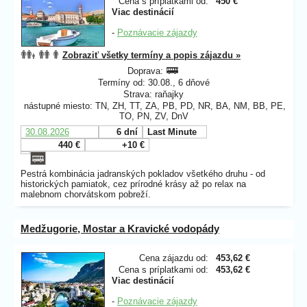
Cena s príplatkami od:
450 €
Viac destinácií
-
Poznávacie zájazdy
Zobraziť všetky termíny a popis zájazdu »
Doprava:
Termíny od: 30.08., 6 dňové
Strava: raňajky
nástupné miesto: TN, ZH, TT, ZA, PB, PD, NR, BA, NM, BB, PE,
TO, PN, ZV, DnV
30.08.2026
6 dní
Last Minute
440 €
+10 €
Pestrá kombinácia jadranských pokladov všetkého druhu - od
historických pamiatok, cez prírodné krásy až po relax na
malebnom chorvátskom pobreží.
Medžugorie, Mostar a Kravické vodopády
Cena zájazdu od:
453,62 €
Cena s príplatkami od:
453,62 €
Viac destinácií
-
Poznávacie zájazdy