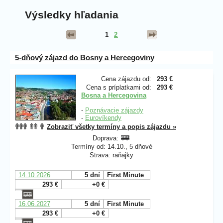
Výsledky hľadania
1
2
5-dňový zájazd do Bosny a Hercegoviny
Cena zájazdu od:
293 €
Cena s príplatkami od:
293 €
Bosna a Hercegovina
-
Poznávacie zájazdy
-
Eurovíkendy
Zobraziť všetky termíny a popis zájazdu »
Doprava:
Termíny od: 14.10., 5 dňové
Strava: raňajky
14.10.2026
5 dní
First Minute
293 €
+0 €
16.06.2027
5 dní
First Minute
293 €
+0 €