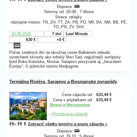
Doprava:
Termíny od: 20.09., 7 dňové
Strava: raňajky
nástupné miesto: TN, ZH, TT, ZA, PB, PD, NR, BA, NM, BB, PE,
TO, PN, ZV, DnV
20.09.2026
7 dní
Last Minute
630 €
+0 €
Počas siedmich dní na okružnej ceste Balkánom nebudú
vynechané skvosty ako srbský Novi Sad, najjužnejší európsky
fjord Boka Kotorska, Mostar, Sarajevo prezývané aj „Jeruzalem
Európy“, či pútnické miesto Medjugorie.
Termálna Riviéra, Sarajevo a Bosnianske pyramídy
Cena zájazdu od:
633,44 €
Cena s príplatkami od:
633,44 €
Bosna a Hercegovina
-
Poznávacie zájazdy
Zobraziť všetky termíny a popis zájazdu »
Doprava:
Termíny od: 29.10., 5 dňové