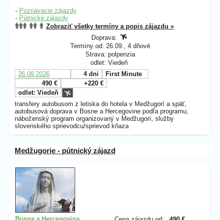
-
Poznávacie zájazdy
-
Pútnické zájazdy
Zobraziť všetky termíny a popis zájazdu »
Doprava:
Termíny od: 26.09., 4 dňové
Strava: polpenzia
odlet: Viedeň
26.09.2026
4 dni
First Minute
490 €
+220 €
odlet: Viedeň
transfery autobusom z letiska do hotela v Medžugorí a späť,
autobusová doprava v Bosne a Hercegovine podľa programu,
náboženský program organizovaný v Medžugorí, služby
slovenského sprievodcu/sprievod kňaza
Medžugorie - pútnický zájazd
Bosna a Hercegovina
,
Cena zájazdu od:
490 €