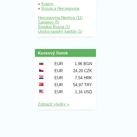
«
Krajiny
«
Bosna a Hercegovina
Hercegovina-Neretva (11)
Sarajevo (5)
Stredná Bosna (1)
Unsko-sanský kantón (1)
Kurzový lístok
EUR
1,96 BGN
EUR
24,20 CZK
EUR
7,54 HRK
EUR
54,97 TRY
EUR
1,16 USD
Zobraziť všetky »