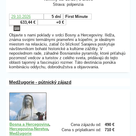
Strava: polpenzia
29.10.2026
5 dní
First Minute
633,44 €
+0 €
Objavte s nami poklady v srdci Bosny a Hercegoviny. Ilidža,
známa svojimi termálnymi prameňmi a kúpeľmi, je ideálnym
miestom na relaxáciu, zatiaľ čo blízkosť Sarajeva poskytuje
návštevníkom bohaté historické a kultúrne zážitky. V
neposlednom rade, záhadné Bosnianske pyramídy, ktoré priťahujú
pozornosť vedcov a turistov z celého sveta, pridávajú do tejto
oblasti tajomný a fascinujúci rozmer. Táto destinácia ponúka
kombináciu oddychu, dobrodružstva a objavovania.
Medžugorie - pútnický zájazd
Bosna a Hercegovina
,
Cena zájazdu od:
490 €
Hercegovina-Neretva
,
Cena s príplatkami od:
710 €
Medžugorie