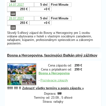
14.07.2027
5 dní
First Minute
293 €
+0 €
28.07.2027
5 dní
First Minute
293 €
+0 €
Skvelý 5-dňový zájazd do Bosny a Hercegoviny pre 1 osobu
vrátane ubytovania v hoteli s vlastným sociálnym zariadením,
raňajkami, kúpaním, profesionálnym sprievodcom a zákonným
poistením.
Bosna a Hercegovina, fascinujúci Balkán plný zážitkov
Cena zájazdu od:
299 €
Cena s príplatkami od:
299 €
Bosna a Hercegovina
-
Poznávacie zájazdy
Zobraziť všetky termíny a popis zájazdu »
Doprava:
Termíny od: 23.09., 5 dňové
Strava: raňajky