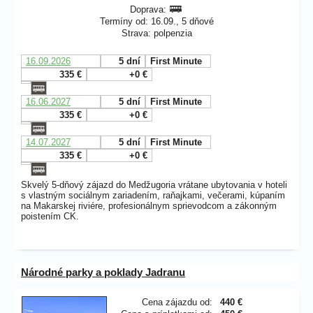
Doprava:
Termíny od: 16.09., 5 dňové
Strava: polpenzia
16.09.2026
5 dní
First Minute
335 €
+0 €
16.06.2027
5 dní
First Minute
335 €
+0 €
14.07.2027
5 dní
First Minute
335 €
+0 €
Skvelý 5-dňový zájazd do Medžugoria vrátane ubytovania v hoteli
s vlastným sociálnym zariadením, raňajkami, večerami, kúpaním
na Makarskej riviére, profesionálnym sprievodcom a zákonným
poistením CK.
Národné parky a poklady Jadranu
Cena zájazdu od:
440 €