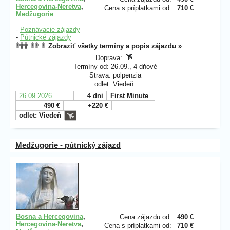
Hercegovina-Neretva
,
Cena s príplatkami od:
710 €
Medžugorie
-
Poznávacie zájazdy
-
Pútnické zájazdy
Zobraziť všetky termíny a popis zájazdu »
Doprava:
Termíny od: 26.09., 4 dňové
Strava: polpenzia
odlet: Viedeň
26.09.2026
4 dni
First Minute
490 €
+220 €
odlet: Viedeň
Medžugorie - pútnický zájazd
Bosna a Hercegovina
,
Cena zájazdu od:
490 €
Hercegovina-Neretva
,
Cena s príplatkami od:
710 €