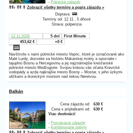
-
Pútnické zájazdy
Zobraziť všetky termíny a popis zájazdu »
Doprava:
Termíny od: 12.11., 5 dňové
Strava: polpenzia
12.11.2026
5 dní
First Minute
453,62 €
+0 €
Navštívite s nami pútnické miesto Vepric, ktoré je označované ako
Malé Lurdy, dozviete sa históriu Makarskej riviéry a spoznáte i
tajuplnú Bosnu a Hercegovinu a jej najznámejšie kresťanské
pútnické miesto Medžugorie. Svojou krásou vás očaria Kravické
vodopády a azda najkrajšie mesto Bosny – Mostar, s jeho úzkymi
uličkami a ikonickým mostom nad riekou Neretvou.
Balkán
Cena zájazdu od:
630 €
Cena s príplatkami od:
630 €
Viac destinácií
-
Poznávacie zájazdy
-
Kombinované pobyty
Zobraziť všetky termíny a popis zájazdu »