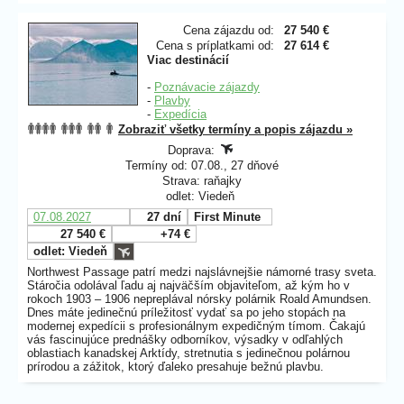
Cena zájazdu od:
27 540 €
Cena s príplatkami od:
27 614 €
Viac destinácií
-
Poznávacie zájazdy
-
Plavby
-
Expedícia
Zobraziť všetky termíny a popis zájazdu »
Doprava:
Termíny od: 07.08., 27 dňové
Strava: raňajky
odlet: Viedeň
07.08.2027
27 dní
First Minute
27 540 €
+74 €
odlet: Viedeň
Northwest Passage patrí medzi najslávnejšie námorné trasy sveta.
Stáročia odolával ľadu aj najväčším objaviteľom, až kým ho v
rokoch 1903 – 1906 nepreplával nórsky polárnik Roald Amundsen.
Dnes máte jedinečnú príležitosť vydať sa po jeho stopách na
modernej expedícii s profesionálnym expedičným tímom. Čakajú
vás fascinujúce prednášky odborníkov, výsadky v odľahlých
oblastiach kanadskej Arktídy, stretnutia s jedinečnou polárnou
prírodou a zážitok, ktorý ďaleko presahuje bežnú plavbu.