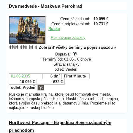
Dva medvede - Moskva a Petrohrad
Cena zájazdu od:
10 099 €
Cena s príplatkami od:
10 731 €
Rusko
-
Poznávacie zájazdy
Zobraziť všetky termíny a popis zájazdu »
Doprava:
Termíny od: 01.06., 6 dňové
Strava: raňajky
odlet: Viedeň
01.06.2035
6 dní
First Minute
10 099 €
+632 €
odlet: Viedeň
Rusko je mamutia krajina, ktorej osud formovali dve mestá,
ležiace v európskej časti Ruska. Ruskí cári z nich riadili krajinu,
ktorá svojho času prekročila aj dátumovú líniu. Pozrieme si to
najkrajšie z ruskej histórie.
Northwest Passage – Expedícia Severozápadným
priechodom