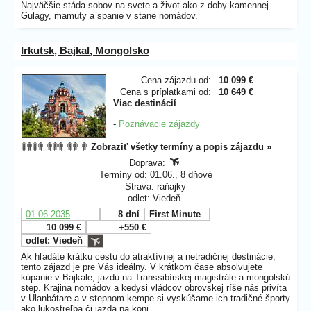
Najväčšie stáda sobov na svete a život ako z doby kamennej.
Gulagy, mamuty a spanie v stane nomádov.
Irkutsk, Bajkal, Mongolsko
Cena zájazdu od:
10 099 €
Cena s príplatkami od:
10 649 €
Viac destinácií
-
Poznávacie zájazdy
Zobraziť všetky termíny a popis zájazdu »
Doprava:
Termíny od: 01.06., 8 dňové
Strava: raňajky
odlet: Viedeň
01.06.2035
8 dní
First Minute
10 099 €
+550 €
odlet: Viedeň
Ak hľadáte krátku cestu do atraktívnej a netradičnej destinácie,
tento zájazd je pre Vás ideálny. V krátkom čase absolvujete
kúpanie v Bajkale, jazdu na Transsibírskej magistrále a mongolskú
step. Krajina nomádov a kedysi vládcov obrovskej ríše nás privíta
v Ulanbátare a v stepnom kempe si vyskúšame ich tradičné športy
ako lukostreľba či jazda na koni.