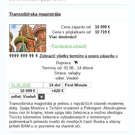
Transsibírska magistrála
Cena zájazdu od:
10 099 €
Cena s príplatkami od:
10 719 €
Viac destinácií
-
Poznávacie zájazdy
Zobraziť všetky termíny a popis zájazdu »
Doprava:
Termíny od: 01.06., 14 dňové
Strava: raňajky
odlet: Viedeň
01.06.2035
14 dní
First Minute
10 099 €
+620 €
odlet: Viedeň
Transsibírska magistrála je jednou z najväčších stavieb modernej
doby. Spája Moskvu s Tichým oceánom a Pekingom. Absolvujeme
trasu cez tri krajiny, ktoré spája táto železnica a možno ideológia.
Tisícky kilometrov železnice vybudovaných v extrémnych
podmienkach prinieslo svetlo do mnohých častí Ruska a slávny
príbeh BAM-u si pozrieme na vlastné oči.