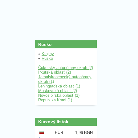
Rusko
«
Krajiny
«
Rusko
Čukotský autonómny okruh (2)
Irkutská oblasť (2)
Jamalskonenecký autonómny
okruh (1)
Leningradská oblasť (1)
Moskovská oblasť (2)
Novosibirská oblasť (1)
Republika Komi (1)
Kurzový lístok
EUR
1,96 BGN