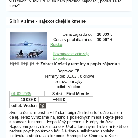
vlastných! V roku 2014 sa nám prechod nepodaril, podarí sa to
teraz?
Sibír v zime - najexotickejšie kmene
Cena zájazdu od:
10 099 €
Cena s príplatkami od:
10 567 €
Rusko
-
Poznávacie zájazdy
-
Expedícia
Zobraziť všetky termíny a popis zájazdu »
Doprava:
Termíny od: 01.02., 8 dňové
Strava: raňajky
odlet: Viedeň
01.02.2035
8 dní
First Minute
10 099 €
+468 €
odlet: Viedeň
Svet je čoraz menší a v hľadaní originálu treba ísť stále ďalej a
ďalej. Teraz vyrážame na jedno z posledných miest skryté pred
masovým turizmom. Expedičný prechod z Európy do Ázie.
Najsevernejšou železnicou cez Ural a terénnymi Trekolmi (6x6) do
nedostupných polárnych hôr. Návšteva unikátneho sobieho
festivalu a stretnutia s kmeňom Samojedov, Chantov a Komi.