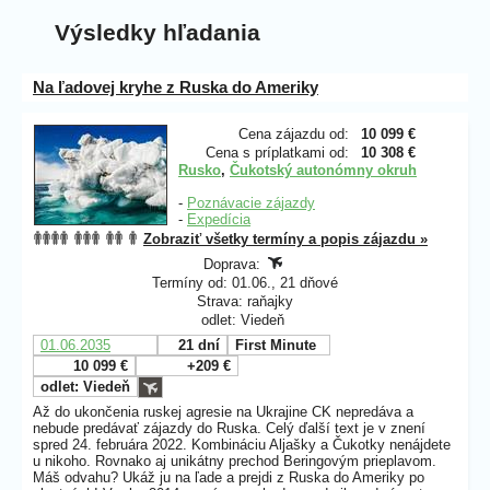
Výsledky hľadania
Na ľadovej kryhe z Ruska do Ameriky
Cena zájazdu od:
10 099 €
Cena s príplatkami od:
10 308 €
Rusko
,
Čukotský autonómny okruh
-
Poznávacie zájazdy
-
Expedícia
Zobraziť všetky termíny a popis zájazdu »
Doprava:
Termíny od: 01.06., 21 dňové
Strava: raňajky
odlet: Viedeň
01.06.2035
21 dní
First Minute
10 099 €
+209 €
odlet: Viedeň
Až do ukončenia ruskej agresie na Ukrajine CK nepredáva a
nebude predávať zájazdy do Ruska. Celý ďalší text je v znení
spred 24. februára 2022. Kombináciu Aljašky a Čukotky nenájdete
u nikoho. Rovnako aj unikátny prechod Beringovým prieplavom.
Máš odvahu? Ukáž ju na ľade a prejdi z Ruska do Ameriky po