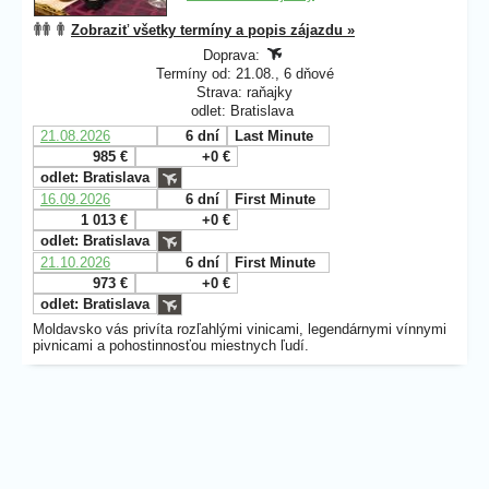
Zobraziť všetky termíny a popis zájazdu »
Doprava:
Termíny od: 21.08., 6 dňové
Strava: raňajky
odlet: Bratislava
21.08.2026
6 dní
Last Minute
985 €
+0 €
odlet: Bratislava
16.09.2026
6 dní
First Minute
1 013 €
+0 €
odlet: Bratislava
21.10.2026
6 dní
First Minute
973 €
+0 €
odlet: Bratislava
Moldavsko vás privíta rozľahlými vinicami, legendárnymi vínnymi
pivnicami a pohostinnosťou miestnych ľudí.