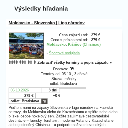
Výsledky hľadania
Moldavsko - Slovensko | Liga národov
Cena zájazdu od:
279 €
Cena s príplatkami od:
279 €
Moldavsko
,
Kišiňov (Chisinau)
-
Športové podujatia
Zobraziť všetky termíny a popis zájazdu »
Doprava:
Termíny od: 05.10., 3 dňové
Strava: raňajky
odlet: Bratislava
05.10.2026
3 dni
279 €
+0 €
odlet: Bratislava
Poďte s nami na zápasy Slovenska v Lige národov na Faerské
ostrovy, do Moldavska alebo do Kazachstanu a splňte sebe alebo
blízkej osobe hokejový sen. Zažite zaujímavé cestovateľské
destinácie – faerský Torshavn, modernú Astanu v Kazachstane
alebo jedinečný Chisinau – a podporte naživo slovenských