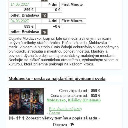
14.05.2027
4 dni
First Minute
899 €
+0 €
odlet: Bratislava
04.06.2027
4 dni
First Minute
899 €
+0 €
odlet: Bratislava
Objavte Moldavsko, krajinu, kde sa medzi zvlnenými vinicami
ukrývajú príbehy staré stáročia. Počas zájazdu „Moldavsko –
medzi vinicami a históriou“ vás čakajú ochutnávky v legendárnych
pivniciach, stretnutia s miestnou pohostinnosťou, kláštory a
pevnosti dýchajúce dejinami aj prechádzky malebnými mestami.
Nechajte sa zlákať autentickou atmosférou, výnimočným vínom a
kultúrou, ktorá príjemne prekvapí na každom kroku.
Moldavsko - cesta za najstaršími pivnicami sveta
Cena zájazdu od:
859 €
Cena s príplatkami od:
859 €
Moldavsko
,
Kišiňov (Chisinau)
-
Poznávacie zájazdy
-
Gastro
Zobraziť všetky termíny a popis zájazdu »
Doprava: