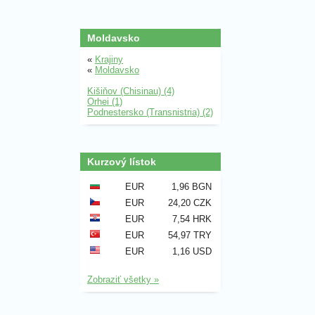
Moldavsko
«
Krajiny
«
Moldavsko
Kišiňov (Chisinau) (4)
Orhei (1)
Podnestersko (Transnistria) (2)
Kurzový lístok
EUR
1,96 BGN
EUR
24,20 CZK
EUR
7,54 HRK
EUR
54,97 TRY
EUR
1,16 USD
Zobraziť všetky »