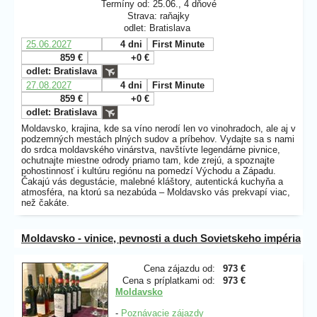
Termíny od: 25.06., 4 dňové
Strava: raňajky
odlet: Bratislava
25.06.2027
4 dni
First Minute
859 €
+0 €
odlet: Bratislava
27.08.2027
4 dni
First Minute
859 €
+0 €
odlet: Bratislava
Moldavsko, krajina, kde sa víno nerodí len vo vinohradoch, ale aj v
podzemných mestách plných sudov a príbehov. Vydajte sa s nami
do srdca moldavského vinárstva, navštívte legendárne pivnice,
ochutnajte miestne odrody priamo tam, kde zrejú, a spoznajte
pohostinnosť i kultúru regiónu na pomedzí Východu a Západu.
Čakajú vás degustácie, malebné kláštory, autentická kuchyňa a
atmosféra, na ktorú sa nezabúda – Moldavsko vás prekvapí viac,
než čakáte.
Moldavsko - vinice, pevnosti a duch Sovietskeho impéria
Cena zájazdu od:
973 €
Cena s príplatkami od:
973 €
Moldavsko
-
Poznávacie zájazdy