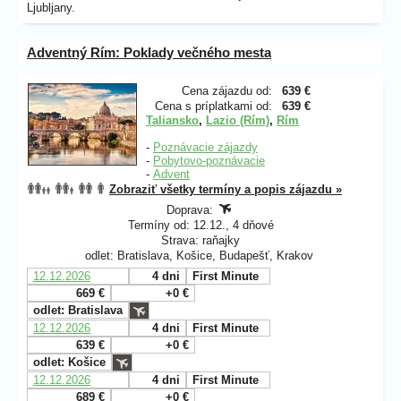
Ljubljany.
Adventný Rím: Poklady večného mesta
Cena zájazdu od:
639 €
Cena s príplatkami od:
639 €
Taliansko
,
Lazio (Rím)
,
Rím
-
Poznávacie zájazdy
-
Pobytovo-poznávacie
-
Advent
Zobraziť všetky termíny a popis zájazdu »
Doprava:
Termíny od: 12.12., 4 dňové
Strava: raňajky
odlet: Bratislava, Košice, Budapešť, Krakov
12.12.2026
4 dni
First Minute
669 €
+0 €
odlet: Bratislava
12.12.2026
4 dni
First Minute
639 €
+0 €
odlet: Košice
12.12.2026
4 dni
First Minute
689 €
+0 €