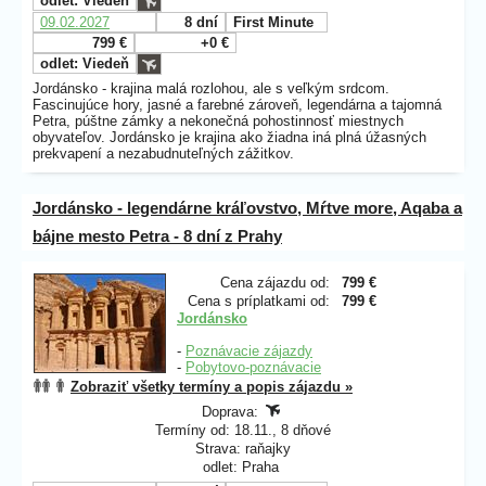
odlet: Viedeň
09.02.2027
8 dní
First Minute
799 €
+0 €
odlet: Viedeň
Jordánsko - krajina malá rozlohou, ale s veľkým srdcom.
Fascinujúce hory, jasné a farebné zároveň, legendárna a tajomná
Petra, púštne zámky a nekonečná pohostinnosť miestnych
obyvateľov. Jordánsko je krajina ako žiadna iná plná úžasných
prekvapení a nezabudnuteľných zážitkov.
Jordánsko - legendárne kráľovstvo, Mŕtve more, Aqaba a
bájne mesto Petra - 8 dní z Prahy
Cena zájazdu od:
799 €
Cena s príplatkami od:
799 €
Jordánsko
-
Poznávacie zájazdy
-
Pobytovo-poznávacie
Zobraziť všetky termíny a popis zájazdu »
Doprava:
Termíny od: 18.11., 8 dňové
Strava: raňajky
odlet: Praha