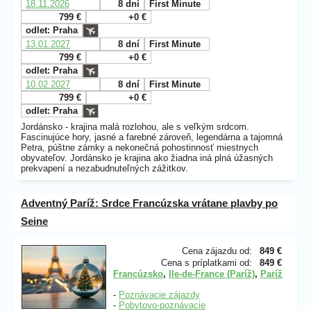
18.11.2026
8 dní
First Minute
799 €
+0 €
odlet: Praha
13.01.2027
8 dní
First Minute
799 €
+0 €
odlet: Praha
10.02.2027
8 dní
First Minute
799 €
+0 €
odlet: Praha
Jordánsko - krajina malá rozlohou, ale s veľkým srdcom.
Fascinujúce hory, jasné a farebné zároveň, legendárna a tajomná
Petra, púštne zámky a nekonečná pohostinnosť miestnych
obyvateľov. Jordánsko je krajina ako žiadna iná plná úžasných
prekvapení a nezabudnuteľných zážitkov.
Adventný Paríž: Srdce Francúzska vrátane plavby po
Seine
Cena zájazdu od:
849 €
Cena s príplatkami od:
849 €
Francúzsko
,
Ile-de-France (Paríž)
,
Paríž
-
Poznávacie zájazdy
-
Pobytovo-poznávacie