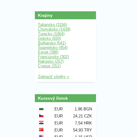
Krajiny
Taliansko (3156)
Chorvátsko (1439)
Turecko (1064)
Grécko (920)
Bulharsko (641)
Španielsko (454)
Egypt (398)
Francúzsko (302)
Rakúsko (257)
Cyprus (251)
Zobraziť všetky »
Kurzový lístok
EUR
1,96 BGN
EUR
24,21 CZK
EUR
7,54 HRK
EUR
54,93 TRY