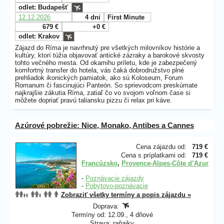
odlet: Budapešť
12.12.2026
4 dni
First Minute
679 €
+0 €
odlet: Krakov
Zájazd do Ríma je navrhnutý pre všetkých milovníkov histórie a
kultúry, ktorí túžia objavovať antické zázraky a barokové skvosty
tohto večného mesta. Od okamihu príletu, kde je zabezpečený
komfortný transfer do hotela, vás čaká dobrodružstvo plné
prehliadok ikonických pamiatok, ako sú Koloseum, Forum
Romanum či fascinujúci Panteón. So sprievodcom preskúmate
najkrajšie zákutia Ríma, zatiaľ čo vo svojom voľnom čase si
môžete dopriať pravú taliansku pizzu či relax pri káve.
Azúrové pobrežie: Nice, Monako, Antibes a Cannes
Cena zájazdu od:
719 €
Cena s príplatkami od:
719 €
Francúzsko
,
Provence-Alpes-Côte d’Azur
-
Poznávacie zájazdy
-
Pobytovo-poznávacie
Zobraziť všetky termíny a popis zájazdu »
Doprava:
Termíny od: 12.09., 4 dňové
Strava: raňajky