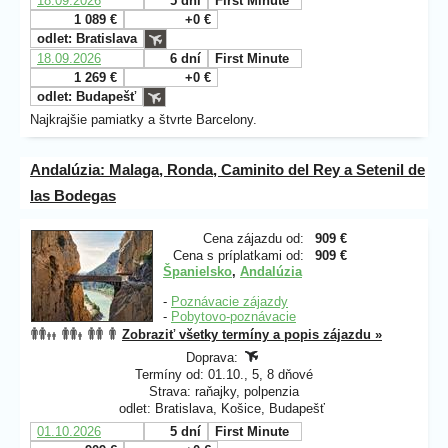
18.09.2026
5 dní
First Minute
1 089 €
+0 €
odlet: Bratislava
18.09.2026
6 dní
First Minute
1 269 €
+0 €
odlet: Budapešť
Najkrajšie pamiatky a štvrte Barcelony.
Andalúzia: Malaga, Ronda, Caminito del Rey a Setenil de
las Bodegas
Cena zájazdu od:
909 €
Cena s príplatkami od:
909 €
Španielsko
,
Andalúzia
-
Poznávacie zájazdy
-
Pobytovo-poznávacie
Zobraziť všetky termíny a popis zájazdu »
Doprava:
Termíny od: 01.10., 5, 8 dňové
Strava: raňajky, polpenzia
odlet: Bratislava, Košice, Budapešť
01.10.2026
5 dní
First Minute