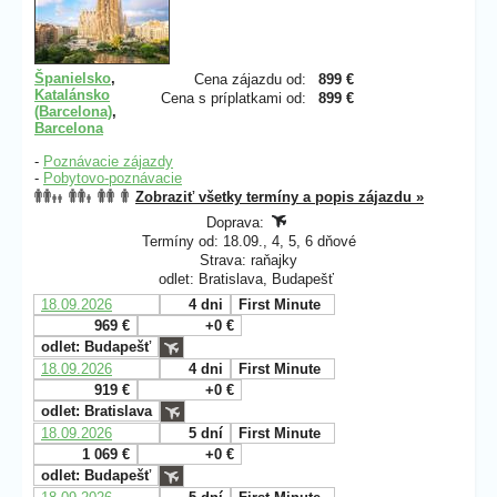
Španielsko
,
Cena zájazdu od:
899 €
Katalánsko
Cena s príplatkami od:
899 €
(Barcelona)
,
Barcelona
-
Poznávacie zájazdy
-
Pobytovo-poznávacie
Zobraziť všetky termíny a popis zájazdu »
Doprava:
Termíny od: 18.09., 4, 5, 6 dňové
Strava: raňajky
odlet: Bratislava, Budapešť
18.09.2026
4 dni
First Minute
969 €
+0 €
odlet: Budapešť
18.09.2026
4 dni
First Minute
919 €
+0 €
odlet: Bratislava
18.09.2026
5 dní
First Minute
1 069 €
+0 €
odlet: Budapešť