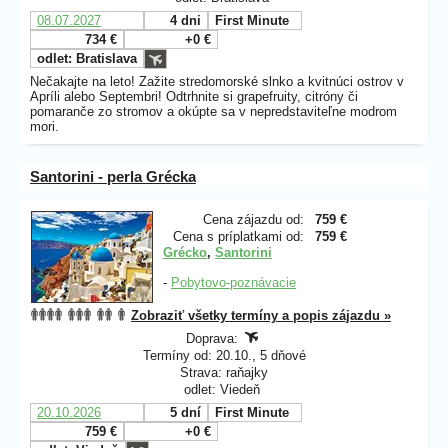
08.07.2027
4 dni
First Minute
734 €
+0 €
odlet: Bratislava
Nečakajte na leto! Zažite stredomorské slnko a kvitnúci ostrov v
Apríli alebo Septembri! Odtrhnite si grapefruity, citróny či
pomaranče zo stromov a okúpte sa v nepredstaviteľne modrom
mori.
Santorini - perla Grécka
Cena zájazdu od:
759 €
Cena s príplatkami od:
759 €
Grécko
,
Santorini
-
Pobytovo-poznávacie
Zobraziť všetky termíny a popis zájazdu »
Doprava:
Termíny od: 20.10., 5 dňové
Strava: raňajky
odlet: Viedeň
20.10.2026
5 dní
First Minute
759 €
+0 €