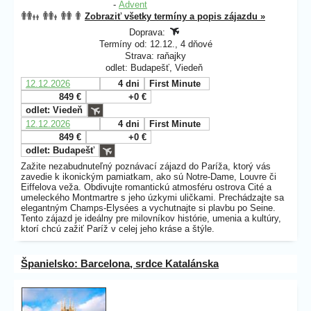
-
Advent
Zobraziť všetky termíny a popis zájazdu »
Doprava:
Termíny od: 12.12., 4 dňové
Strava: raňajky
odlet: Budapešť, Viedeň
12.12.2026
4 dni
First Minute
849 €
+0 €
odlet: Viedeň
12.12.2026
4 dni
First Minute
849 €
+0 €
odlet: Budapešť
Zažite nezabudnuteľný poznávací zájazd do Paríža, ktorý vás
zavedie k ikonickým pamiatkam, ako sú Notre-Dame, Louvre či
Eiffelova veža. Obdivujte romantickú atmosféru ostrova Cité a
umeleckého Montmartre s jeho úzkymi uličkami. Prechádzajte sa
elegantným Champs-Elysées a vychutnajte si plavbu po Seine.
Tento zájazd je ideálny pre milovníkov histórie, umenia a kultúry,
ktorí chcú zažiť Paríž v celej jeho kráse a štýle.
Španielsko: Barcelona, srdce Katalánska