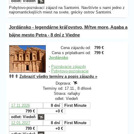
odlet: Viedeň
Pobytovo-poznávací zájazd na Santorini. Navštívte s nami jedno z
najromantickejších miest na svete, grécky ostrov Santorini.
Jordánsko - legendárne kráľovstvo, Mŕtve more, Aqaba a
bájne mesto Petra - 8 dní z Viedne
Cena zájazdu od:
799 €
Cena s príplatkami od:
799 €
Jordánsko
-
Poznávacie zájazdy
-
Pobytovo-poznávacie
Zobraziť všetky termíny a popis zájazdu »
Doprava:
Termíny od: 17.11., 8 dňové
Strava: raňajky
odlet: Viedeň
17.11.2026
8 dní
First Minute
799 €
+0 €
odlet: Viedeň
12.01.2027
8 dní
First Minute
799 €
+0 €