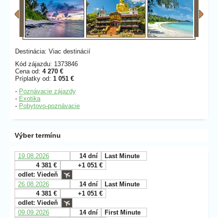
Destinácia: Viac destinácií
Kód zájazdu: 1373846
Cena od:
4 270 €
Príplatky od:
1 051 €
-
Poznávacie zájazdy
-
Exotika
-
Pobytovo-poznávacie
Výber termínu
19.08.2026
14 dní
Last Minute
4 381 €
+1 051 €
odlet: Viedeň
26.08.2026
14 dní
Last Minute
4 381 €
+1 051 €
odlet: Viedeň
09.09.2026
14 dní
First Minute