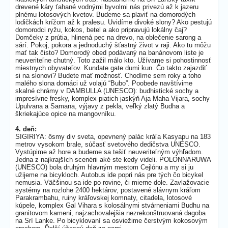
drevené káry ťahané vodnými byvolmi nás privezú až k jazeru
plnému lotosových kvetov. Budeme sa plaviť na domorodých
lodičkách krížom až k pralesu. Uvidíme divoké slony? Ako pestujú
domorodci ryžu, kokos, betel a ako pripravujú lokálny čaj?
Domčeky z prútia, hlinená pec na drevo, na oblečenie sarong a
sárí. Pokoj, pokora a jednoduchý šťastný život v raji. Ako tu môžu
mať tak čisto? Domorodý obed podávaný na banánovom liste je
neuveriteľne chutný. Toto zažil málo kto. Užívame si pohostinnosť
miestnych obyvateľov. Kundate gate dumi kun. Čo takto zajazdiť
si na slonovi? Budete mať možnosť. Chodíme sem roky a toho
malého slona domáci už volajú “Bubo”. Poobede navštívime
skalné chrámy v DAMBULLA (UNESCO): budhistické sochy a
impresívne fresky, komplex piatich jaskýň Aja Maha Vijara, sochy
Upulvana a Samana, výjavy z pekla, veľký zlatý Budha a
škriekajúce opice na mangovníku.
4. deň:
SIGIRIYA: ôsmy div sveta, opevnený palác kráľa Kasyapu na 183
metrov vysokom brale, súčasť svetového dedičstva UNESCO.
Vystúpime až hore a budeme sa tešiť neuveriteľným výhľadom.
Jedna z najkrajších scenérii aké ste kedy videli. POLONNARUWA
(UNESCO) bola druhým hlavným mestom Cejlónu a my si ju
užijeme na bicykloch. Autobus ide popri nás pre tých čo bicykel
nemusia. Väčšinou sa ide po rovine, či mierne dole. Zavlažovacie
systémy na rozlohe 2400 hektárov, postavené slávnym kráľom
Parakrambahu, ruiny kráľovskej komnaty, citadela, lotosové
kúpele, komplex Gal Vihara s kolosálnymi stvárneniami Budhu na
granitovom kameni, najzachovalejšia nezrekonštruovaná dagoba
na Srí Lanke. Po bicyklovaní sa osviežime čerstvým kokosovým