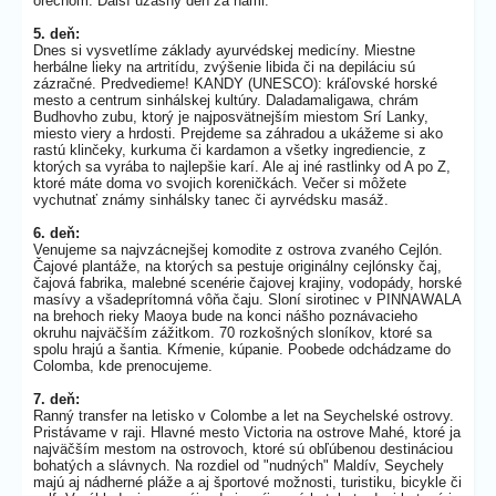
orechom. Ďalší úžasný deň za nami.
5. deň:
Dnes si vysvetlíme základy ayurvédskej medicíny. Miestne
herbálne lieky na artritídu, zvýšenie libida či na depiláciu sú
zázračné. Predvedieme! KANDY (UNESCO): kráľovské horské
mesto a centrum sinhálskej kultúry. Daladamaligawa, chrám
Budhovho zubu, ktorý je najposvätnejším miestom Srí Lanky,
miesto viery a hrdosti. Prejdeme sa záhradou a ukážeme si ako
rastú klinčeky, kurkuma či kardamon a všetky ingrediencie, z
ktorých sa vyrába to najlepšie karí. Ale aj iné rastlinky od A po Z,
ktoré máte doma vo svojich koreničkách. Večer si môžete
vychutnať známy sinhálsky tanec či ayrvédsku masáž.
6. deň:
Venujeme sa najvzácnejšej komodite z ostrova zvaného Cejlón.
Čajové plantáže, na ktorých sa pestuje originálny cejlónsky čaj,
čajová fabrika, malebné scenérie čajovej krajiny, vodopády, horské
masívy a všadeprítomná vôňa čaju. Sloní sirotinec v PINNAWALA
na brehoch rieky Maoya bude na konci nášho poznávacieho
okruhu najväčším zážitkom. 70 rozkošných sloníkov, ktoré sa
spolu hrajú a šantia. Kŕmenie, kúpanie. Poobede odchádzame do
Colomba, kde prenocujeme.
7. deň:
Ranný transfer na letisko v Colombe a let na Seychelské ostrovy.
Pristávame v raji. Hlavné mesto Victoria na ostrove Mahé, ktoré ja
najväčším mestom na ostrovoch, ktoré sú obľúbenou destináciou
bohatých a slávnych. Na rozdiel od "nudných" Maldív, Seychely
majú aj nádherné pláže a aj športové možnosti, turistiku, bicykle či