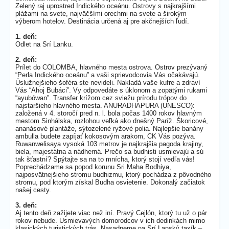
Zelený raj uprostred Indického oceánu. Ostrovy s najkrajšími
plážami na svete, najväčšími orechmi na svete a širokým
výberom hotelov. Destinácia určená aj pre akčnejších ľudí.
1. deň:
Odlet na Srí Lanku.
2. deň:
Prílet do COLOMBA, hlavného mesta ostrova. Ostrov prezývaný
“Perla Indického oceánu” a vaši sprievodcovia Vás očakávajú.
Úslužnejšieho šoféra ste nevideli. Nakladá vaše kufre a zdraví
Vás “Ahoj Bubáci”. Vy odpovedáte s úklonom a zopätými rukami
“ayubówan”. Transfer krížom cez sviežu prírodu trópov do
najstaršieho hlavného mesta. ANURADHAPURA (UNESCO):
založená v 4. storočí pred n. l. bola počas 1400 rokov hlavným
mestom Sinhálska, rozlohou veľká ako dnešný Paríž. Škoricové,
ananásové plantáže, sýtozelené ryžové polia. Najlepšie banány
ambulla budete zapíjať kokosovým arakom, CK Vás pozýva.
Ruwanwelisaya vysoká 103 metrov je najkrajšia pagoda krajiny,
biela, majestátna a nádherná. Prečo sa budhisti usmievajú a sú
tak šťastní? Spýtajte sa na to mnícha, ktorý stojí vedľa vás!
Poprechádzame sa popod korunu Sri Maha Bodhiya,
najposvätnejšieho stromu budhizmu, ktorý pochádza z pôvodného
stromu, pod ktorým získal Budha osvietenie. Dokonalý začiatok
našej cesty.
3. deň:
Aj tento deň zažijete viac než iní. Pravý Cejlón, ktorý tu už o pár
rokov nebude. Usmievavých domorodcov v ich dedinkách mimo
klasických turistických trás. Nasadneme na Srí Lanský taxík –