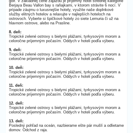
golf. V základnej cene zájazdu je príjemný hotel strednej kategórie
Berjaya Beau Vallon bay s raňajkami, v ktorom strávite 6 nocí. V
prípade záujmu o luxusnejšie hotely, využite naše doplnkové
služby elitných hotelov a relaxujte v najlepších hoteloch na
ostrovoch. Vyberte si špičkové hotely zo siete Lemuria či už na
hlavnom ostrove, alebo na Prasline.
8. deň:
Tropické zelené ostrovy s bielymi plážami, tyrkysovým morom a
celoročne príjemným počasím. Oddych v hoteli podľa výberu.
9. deň:
Tropické zelené ostrovy s bielymi plážami, tyrkysovým morom a
celoročne príjemným počasím. Oddych v hoteli podľa výberu.
10. deň:
Tropické zelené ostrovy s bielymi plážami, tyrkysovým morom a
celoročne príjemným počasím. Oddych v hoteli podľa výberu.
11. deň:
Tropické zelené ostrovy s bielymi plážami, tyrkysovým morom a
celoročne príjemným počasím. Oddych v hoteli podľa výberu.
12. deň:
Tropické zelené ostrovy s bielymi plážami, tyrkysovým morom a
celoročne príjemným počasím. Oddych v hoteli podľa výberu.
13. deň:
Posledný pohľad na oceán, nazbierame ešte pár mušlí a odlietame
domov. Odchod z raja.