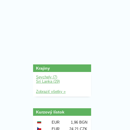
Krajiny
Seychely (7)
Srí Lanka (29)
Zobraziť všetky »
Kurzový lístok
EUR
1,96 BGN
EUR
24,21 CZK