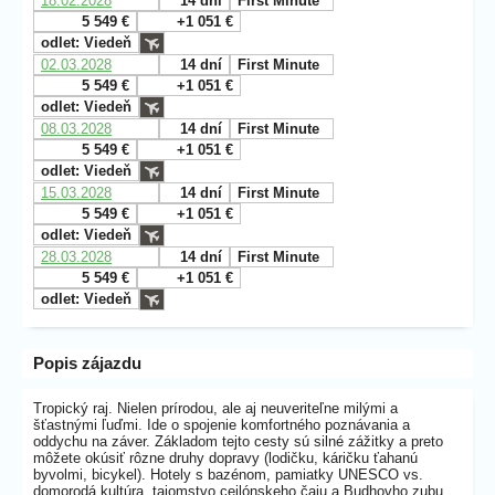
18.02.2028
14 dní
First Minute
5 549 €
+1 051 €
odlet: Viedeň
02.03.2028
14 dní
First Minute
5 549 €
+1 051 €
odlet: Viedeň
08.03.2028
14 dní
First Minute
5 549 €
+1 051 €
odlet: Viedeň
15.03.2028
14 dní
First Minute
5 549 €
+1 051 €
odlet: Viedeň
28.03.2028
14 dní
First Minute
5 549 €
+1 051 €
odlet: Viedeň
Popis zájazdu
Tropický raj. Nielen prírodou, ale aj neuveriteľne milými a
šťastnými ľuďmi. Ide o spojenie komfortného poznávania a
oddychu na záver. Základom tejto cesty sú silné zážitky a preto
môžete okúsiť rôzne druhy dopravy (lodičku, káričku ťahanú
byvolmi, bicykel). Hotely s bazénom, pamiatky UNESCO vs.
domorodá kultúra, tajomstvo cejlónskeho čaju a Budhovho zubu.