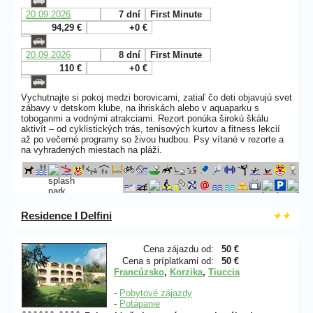
20.09.2026
7 dní
First Minute
94,29 €
+0 €
20.09.2026
8 dní
First Minute
110 €
+0 €
Vychutnajte si pokoj medzi borovicami, zatiaľ čo deti objavujú svet
zábavy v detskom klube, na ihriskách alebo v aquaparku s
toboganmi a vodnými atrakciami. Rezort ponúka širokú škálu
aktivít – od cyklistických trás, tenisových kurtov a fitness lekcií
až po večerné programy so živou hudbou. Psy vítané v rezorte a
na vyhradených miestach na pláži.
Residence I Delfini
Cena zájazdu od:
50 €
Cena s príplatkami od:
50 €
Francúzsko
,
Korzika
,
Tiuccia
-
Pobytové zájazdy
-
Potápanie