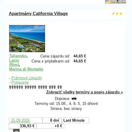
Apartmány California Village
Taliansko
,
Cena zájazdu od:
44,65 €
Lazio
Cena s príplatkami od:
44,65 €
(Rím)
,
Marina di Montalto
-
Pobytové zájazdy
-
Potápanie
Zobraziť všetky termíny a popis zájazdu »
Doprava:
Termíny od: 15.08., 4, 8, 5, 15 dňové
Strava: bez stravy
15.08.2026
8 dní
Last Minute
336,93 €
+0 €