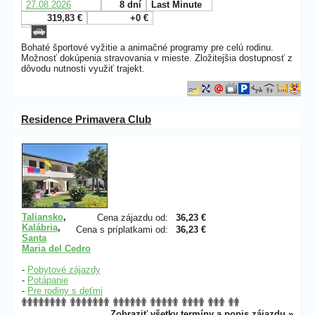
27.08.2026
8 dní
Last Minute
319,83 €
+0 €
Bohaté športové vyžitie a animačné programy pre celú rodinu.
Možnosť dokúpenia stravovania v mieste. Zložitejšia dostupnosť z
dôvodu nutnosti využiť trajekt.
Residence Primavera Club
Taliansko
,
Cena zájazdu od:
36,23 €
Kalábria
,
Cena s príplatkami od:
36,23 €
Santa
Maria del Cedro
-
Pobytové zájazdy
-
Potápanie
-
Pre rodiny s deťmi
Zobraziť všetky termíny a popis zájazdu »