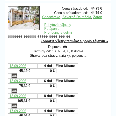
Cena zájazdu od:
44,79 €
Cena s príplatkami od:
44,79 €
Chorvátsko
,
Severná Dalmácia
,
Zaton
-
Pobytové zájazdy
-
Potápanie
-
Pre rodiny s deťmi
Zobraziť všetky termíny a popis zájazdu »
Doprava:
Termíny od: 13.09., 4, 6, 8 dňové
Strava: bez stravy, raňajky, polpenzia
13.09.2026
4 dni
First Minute
45,19 €
+0 €
13.09.2026
6 dní
First Minute
75,32 €
+0 €
13.09.2026
8 dní
First Minute
105,31 €
+0 €
17.09.2026
4 dni
First Minute
45,06 €
+0 €