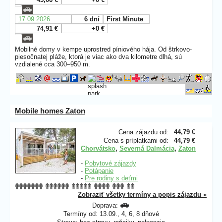
17.09.2026
6 dní
First Minute
74,91 €
+0 €
Mobilné domy v kempe uprostred píniového hája. Od štrkovo-
piesočnatej pláže, ktorá je viac ako dva kilometre dlhá, sú
vzdialené cca 300–950 m.
Mobile homes Zaton
Cena zájazdu od:
44,79 €
Cena s príplatkami od:
44,79 €
Chorvátsko
,
Severná Dalmácia
,
Zaton
-
Pobytové zájazdy
-
Potápanie
-
Pre rodiny s deťmi
Zobraziť všetky termíny a popis zájazdu »
Doprava:
Termíny od: 13.09., 4, 6, 8 dňové