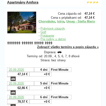
Apartmány Amfora
Cena zájazdu od:
47,14 €
Cena s príplatkami od:
47,14 €
Chorvátsko
,
Istria
,
Umag - Stella Maris
-
Pobytové zájazdy
-
Golf
-
Potápanie
-
Pre rodiny s deťmi
Zobraziť všetky termíny a popis zájazdu »
Doprava:
Termíny od: 20.09., 4, 5, 6, 7, 8 dňové
Strava: bez stravy
20.09.2026
4 dni
First Minute
47,14 €
+0 €
20.09.2026
5 dní
First Minute
62,86 €
+0 €
20.09.2026
6 dní
First Minute
78,57 €
+0 €