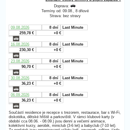
Doprava:
Termíny od: 09.08., 8 dňové
Strava: bez stravy
09.08.2026
8 dní
Last Minute
259,78 €
+0 €
16.08.2026
8 dní
Last Minute
230,30 €
+0 €
23.08.2026
8 dní
Last Minute
90,70 €
+0 €
30.08.2026
8 dní
Last Minute
36,23 €
+0 €
06.09.2026
8 dní
Last Minute
36,23 €
+0 €
Součástí residence je recepce s trezorem, restaurace, bar s Wi-Fi,
diskotéka, dětské hřiště a parkoviště. V rámci klubové karty (v
období cca 08.06. - 08.09.) jsou denní a večerní animace,
kolektivní kurzy, aerobik, miniclub (3-6 let) a babyclub (7-10 let).
Za poplatek jsou organizované výlety lodí, aquapark, rafting, jízda