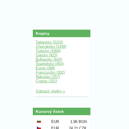
Krajiny
Taliansko (3153)
Chorvátsko (1439)
Turecko (1064)
Grécko (923)
Bulharsko (643)
Španielsko (454)
Egypt (398)
Francúzsko (302)
Rakúsko (257)
Cyprus (251)
Zobraziť všetky »
Kurzový lístok
EUR
1,96 BGN
EUR
24,21 CZK