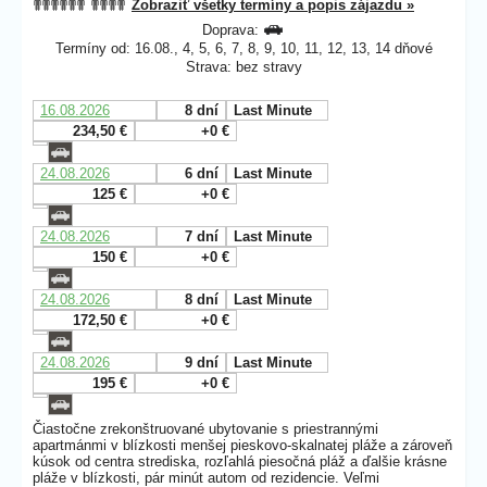
Zobraziť všetky termíny a popis zájazdu »
Doprava:
Termíny od: 16.08., 4, 5, 6, 7, 8, 9, 10, 11, 12, 13, 14 dňové
Strava: bez stravy
16.08.2026
8 dní
Last Minute
234,50 €
+0 €
24.08.2026
6 dní
Last Minute
125 €
+0 €
24.08.2026
7 dní
Last Minute
150 €
+0 €
24.08.2026
8 dní
Last Minute
172,50 €
+0 €
24.08.2026
9 dní
Last Minute
195 €
+0 €
Čiastočne zrekonštruované ubytovanie s priestrannými
apartmánmi v blízkosti menšej pieskovo-skalnatej pláže a zároveň
kúsok od centra strediska, rozľahlá piesočná pláž a ďalšie krásne
pláže v blízkosti, pár minút autom od rezidencie. Veľmi