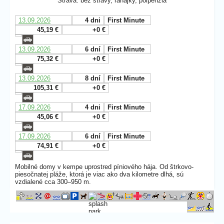
Strava: bez stravy, raňajky, polpenzia
13.09.2026
4 dni
First Minute
45,19 €
+0 €
13.09.2026
6 dní
First Minute
75,32 €
+0 €
13.09.2026
8 dní
First Minute
105,31 €
+0 €
17.09.2026
4 dni
First Minute
45,06 €
+0 €
17.09.2026
6 dní
First Minute
74,91 €
+0 €
Mobilné domy v kempe uprostred píniového hája. Od štrkovo-
piesočnatej pláže, ktorá je viac ako dva kilometre dlhá, sú
vzdialené cca 300–950 m.