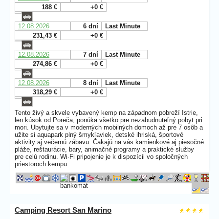
188 €
+0 €
12.08.2026
6 dní
Last Minute
231,43 €
+0 €
12.08.2026
7 dní
Last Minute
274,86 €
+0 €
12.08.2026
8 dní
Last Minute
318,29 €
+0 €
Tento živý a skvele vybavený kemp na západnom pobreží Istrie,
len kúsok od Poreča, ponúka všetko pre nezabudnuteľný pobyt pri
mori. Ubytujte sa v moderných mobilných domoch až pre 7 osôb a
užite si aquapark plný šmykľaviek, detské ihriská, športové
aktivity aj večernú zábavu. Čakajú na vás kamienkové aj piesočné
pláže, reštaurácie, bary, animačné programy a praktické služby
pre celú rodinu. Wi-Fi pripojenie je k dispozícii vo spoločných
priestoroch kempu.
Camping Resort San Marino