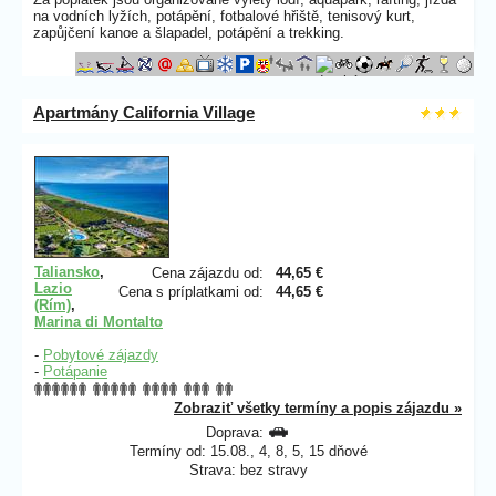
na vodních lyžích, potápění, fotbalové hřiště, tenisový kurt,
zapůjčení kanoe a šlapadel, potápění a trekking.
Apartmány California Village
Taliansko
,
Cena zájazdu od:
44,65 €
Lazio
Cena s príplatkami od:
44,65 €
(Rím)
,
Marina di Montalto
-
Pobytové zájazdy
-
Potápanie
Zobraziť všetky termíny a popis zájazdu »
Doprava:
Termíny od: 15.08., 4, 8, 5, 15 dňové
Strava: bez stravy