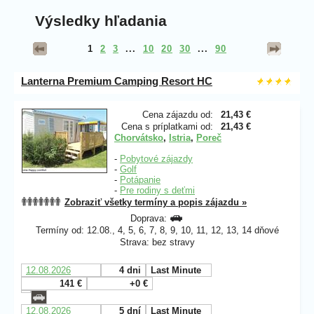
Výsledky hľadania
1
2
3
...
10
20
30
...
90
Lanterna Premium Camping Resort HC
Cena zájazdu od:
21,43 €
Cena s príplatkami od:
21,43 €
Chorvátsko
,
Istria
,
Poreč
-
Pobytové zájazdy
-
Golf
-
Potápanie
-
Pre rodiny s deťmi
Zobraziť všetky termíny a popis zájazdu »
Doprava:
Termíny od: 12.08., 4, 5, 6, 7, 8, 9, 10, 11, 12, 13, 14 dňové
Strava: bez stravy
12.08.2026
4 dni
Last Minute
141 €
+0 €
12.08.2026
5 dní
Last Minute