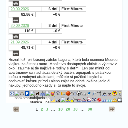
20.09.2026
6 dní
First Minute
82,86 €
+0 €
20.09.2026
8 dní
First Minute
116 €
+0 €
21.09.2026
4 dni
First Minute
49,71 €
+0 €
Rezort leží pri krásnej zátoke Laguna, ktorá bola ocenená Modrou
vlajkou za čistotu mora. Množstvo dostupných aktivít a výletov v
okolí zaujme aj tie najživšie rodiny s deťmi. Len pár minút od
apartmánov sa nachádza detský bazén, aquapark s pirátskou
loďou a vodnými atrakciami, môžete si požičať bicykel a
obdivovať krásnu prírodu alebo zájsť na dobré lokálne jedlo či
nákupy, jednoducho každý si tu nájde to svoje.
1
2
3
...
10
20
30
...
90