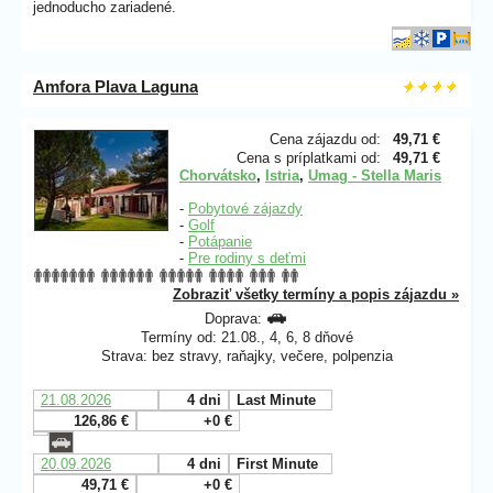
jednoducho zariadené.
Amfora Plava Laguna
Cena zájazdu od:
49,71 €
Cena s príplatkami od:
49,71 €
Chorvátsko
,
Istria
,
Umag - Stella Maris
-
Pobytové zájazdy
-
Golf
-
Potápanie
-
Pre rodiny s deťmi
Zobraziť všetky termíny a popis zájazdu »
Doprava:
Termíny od: 21.08., 4, 6, 8 dňové
Strava: bez stravy, raňajky, večere, polpenzia
21.08.2026
4 dni
Last Minute
126,86 €
+0 €
20.09.2026
4 dni
First Minute
49,71 €
+0 €