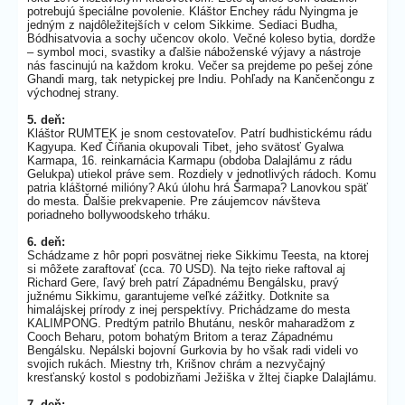
potrebujú špeciálne povolenie. Kláštor Enchey rádu Nyingma je
jedným z najdôležitejších v celom Sikkime. Sediaci Budha,
Bódhisatvovia a sochy učencov okolo. Večné koleso bytia, dordže
– symbol moci, svastiky a ďalšie náboženské výjavy a nástroje
nás fascinujú na každom kroku. Večer sa prejdeme po pešej zóne
Ghandi marg, tak netypickej pre Indiu. Pohľady na Kančenčongu z
východnej strany.
5. deň:
Kláštor RUMTEK je snom cestovateľov. Patrí budhistickému rádu
Kagyupa. Keď Číňania okupovali Tibet, jeho svätosť Gyalwa
Karmapa, 16. reinkarnácia Karmapu (obdoba Dalajlámu z rádu
Gelukpa) utiekol práve sem. Rozdiely v jednotlivých rádoch. Komu
patria kláštorné milióny? Akú úlohu hrá Šarmapa? Lanovkou späť
do mesta. Ďalšie prekvapenie. Pre záujemcov návšteva
poriadneho bollywoodskeho trháku.
6. deň:
Schádzame z hôr popri posvätnej rieke Sikkimu Teesta, na ktorej
si môžete zaraftovať (cca. 70 USD). Na tejto rieke raftoval aj
Richard Gere, ľavý breh patrí Západnému Bengálsku, pravý
južnému Sikkimu, garantujeme veľké zážitky. Dotknite sa
himalájskej prírody z inej perspektívy. Prichádzame do mesta
KALIMPONG. Predtým patrilo Bhutánu, neskôr maharadžom z
Cooch Beharu, potom bohatým Britom a teraz Západnému
Bengálsku. Nepálski bojovní Gurkovia by ho však radi videli vo
svojich rukách. Miestny trh, Krišnov chrám a nezvyčajný
kresťanský kostol s podobizňami Ježiška v žltej čiapke Dalajlámu.
7. deň: