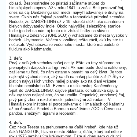
oblastí. Bezprostredne po pristátí začíname stúpať do
himalájskych kopcov. Až v roku 1841 tu začali Briti pestovať čaj,
dnes sa čaj Dardželingu radí medzi najvyhľadávanejšie druhy na
svete. Okolo nás čajové plantáže a fantastické prírodné scenérie.
Nečudo, že DARDŽELING už v 19. storočí slúžil ako sanatórium
bielych dobyvateľov Indie. Okolo najvyššej železničnej stanice
Indie (podarí sa nám aj tento rok získať lístky na slávnu
Himalájsku železnicu (UNESCO)?) vchádzame do mesta vysoko v
horách. Ubytovanie. Večera v kvalitnej reštaurácii, akú by ste tu
nečakali. Vychutnávanie večerného mesta, ktoré má podobné
fluidum ako Káthmandu.
3. deň:
Prvý z veľkých vrcholov našej cesty. Ešte za tmy stúpame na
prenajatých džípoch na Tigrí vrch. Ak nám bude Budha naklonený,
zažijeme tu čosi, čo nám ostane v pamäti na celý život. Je toto
najkrajší východ slnka, aký sa dá na našej planéte zažiť? Štyri z
piatich najvyšších vrchov našej planéty ako na dlani vrátane
tibetsko-nepálskeho Mt. Everestu a sikkimskej Kančenčongy.
Späť do DARDŽELINGU: čajové plantáže, ochutnávka čaju a
nákupy toho najlepšieho, čo sa urodilo. Organický, ortodoxný čaj,
prvý jarný zber a rozdiel medzi jednotlivými záhradami. V
Himalájskom inštitúte si porozprávame o Himalájach od Kašmíru
až po Arunačal Pradéš a Barmu a navštívime ZOO s Červenou
pandou, snežnými tigrami a leopardmi.
4. deň:
Cez rieku Teesta sa prehupneme na ďalší hrebeň, kde nás už
čaká GANGTOK, hlavné mesto Sikkimu, štátu, ktorý bol ešte v
roku 1975 nezávislým kráľovstvom. Ešte aj dnes sem cudzinci