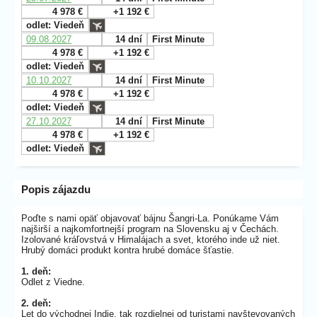
4 978 €
+1 192 €
odlet: Viedeň
09.08.2027
14 dní
First Minute
4 978 €
+1 192 €
odlet: Viedeň
10.10.2027
14 dní
First Minute
4 978 €
+1 192 €
odlet: Viedeň
27.10.2027
14 dní
First Minute
4 978 €
+1 192 €
odlet: Viedeň
Popis zájazdu
Poďte s nami opäť objavovať bájnu Šangri-La. Ponúkame Vám
najširší a najkomfortnejší program na Slovensku aj v Čechách.
Izolované kráľovstvá v Himalájach a svet, ktorého inde už niet.
Hrubý domáci produkt kontra hrubé domáce šťastie.
1. deň:
Odlet z Viedne.
2. deň:
Let do východnej Indie, tak rozdielnej od turistami navštevovaných