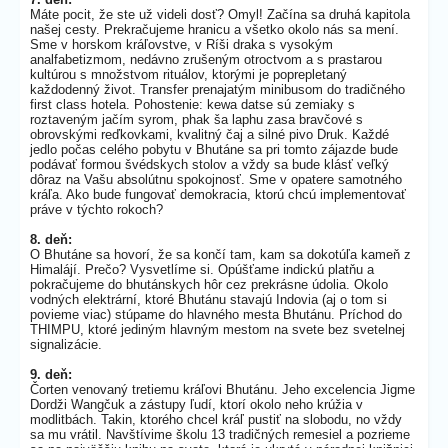
Máte pocit, že ste už videli dosť? Omyl! Začína sa druhá kapitola
našej cesty. Prekračujeme hranicu a všetko okolo nás sa mení.
Sme v horskom kráľovstve, v Ríši draka s vysokým
analfabetizmom, nedávno zrušeným otroctvom a s prastarou
kultúrou s množstvom rituálov, ktorými je poprepletaný
každodenný život. Transfer prenajatým minibusom do tradičného
first class hotela. Pohostenie: kewa datse sú zemiaky s
roztaveným jačím syrom, phak ša laphu zasa bravčové s
obrovskými reďkovkami, kvalitný čaj a silné pivo Druk. Každé
jedlo počas celého pobytu v Bhutáne sa pri tomto zájazde bude
podávať formou švédskych stolov a vždy sa bude klásť veľký
dôraz na Vašu absolútnu spokojnosť. Sme v opatere samotného
kráľa. Ako bude fungovať demokracia, ktorú chcú implementovať
práve v týchto rokoch?
8. deň:
O Bhutáne sa hovorí, že sa končí tam, kam sa dokotúľa kameň z
Himalájí. Prečo? Vysvetlíme si. Opúšťame indickú platňu a
pokračujeme do bhutánskych hôr cez prekrásne údolia. Okolo
vodných elektrární, ktoré Bhutánu stavajú Indovia (aj o tom si
povieme viac) stúpame do hlavného mesta Bhutánu. Príchod do
THIMPU, ktoré jediným hlavným mestom na svete bez svetelnej
signalizácie.
9. deň:
Čorten venovaný tretiemu kráľovi Bhutánu. Jeho excelencia Jigme
Dordži Wangčuk a zástupy ľudí, ktorí okolo neho krúžia v
modlitbách. Takin, ktorého chcel kráľ pustiť na slobodu, no vždy
sa mu vrátil. Navštívime školu 13 tradičných remesiel a pozrieme