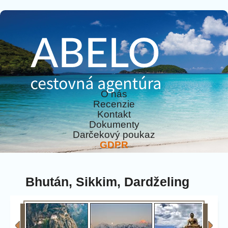
O nás
Recenzie
Kontakt
Dokumenty
Darčekový poukaz
GDPR
Bhután, Sikkim, Dardželing