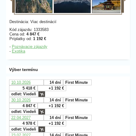
Destinácia: Viac destinácií
Kód zájazdu: 1333583
Cena od:
4 847 €
Príplatky od:
1 192 €
-
Poznávacie zájazdy
-
Exotika
Výber termínu
10.10.2026
14 dní
First Minute
5 418 €
+1 192 €
odlet: Viedeň
30.10.2026
14 dní
First Minute
4 847 €
+1 192 €
odlet: Viedeň
22.04.2027
14 dní
First Minute
4 978 €
+1 192 €
odlet: Viedeň
23.07.2027
14 dní
First Minute