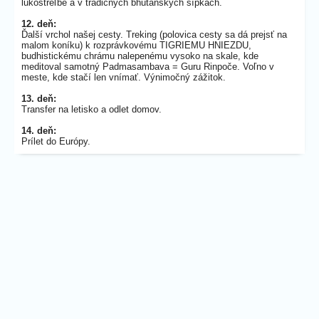
lukostreľbe a v tradičných bhutánskych šípkach.
12. deň:
Ďalší vrchol našej cesty. Treking (polovica cesty sa dá prejsť na
malom koníku) k rozprávkovému TIGRIEMU HNIEZDU,
budhistickému chrámu nalepenému vysoko na skale, kde
meditoval samotný Padmasambava = Guru Rinpoče. Voľno v
meste, kde stačí len vnímať. Výnimočný zážitok.
13. deň:
Transfer na letisko a odlet domov.
14. deň:
Prílet do Európy.