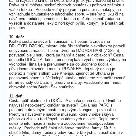
sa na najväčšiu knihu na svete, ktorá je ukrytá v národnej knižnici.
Práve tu si môžete nechať zhotoviť bhutánsku poštovú známku s
vašou fotkou. Poobede voľný program a priestor na nákupy, na
vzhliadnutie bhutánskeho národného športu – streľby z luku či na
návštevu tradičnej nemocnice, kde sa môžete nechať zadarmo
vyšetriť a dostanete lieky z horských bylín, ktorými je Bhután tak
povestný.
10. deň:
Krátka cesta na sever k hraniciam s Tibetom a zrúcanina
DRUGYEL DZONG, miesto, kde Bhutánčania niekoľkokrát porazili
dobyvačnú armádu z Tibetu. Uvidíme DŽOMOLHARI (7 329m),
posvätnú bielu horu, ktorá sa hanbí a často je v oblakoch? Cesta
do sedla DOČU LA, kde si pri dobrej káve vychutnáme výhľady na
východné Himaláje a prehupneme sa do úrodného údolia k
pôvodnému hlavnému mestu. PUNAKHA. Jej starý dzong je
doteraz zimným sídlom Ďže Khenpa. Zjednotiteľ Bhutánu je
pochovaný práve tu. Veľkolepá stavba, nádherne zrekonštruovaná,
strmé schody do Utse, impresívne maľby, všadeprítomní mnísi,
obrovská socha Budhu Šakjamúniho.
11. deň:
Cesta späť okolo sedla DOČU LA a naša druhá šanca. Uvidíme
najvyšší nepokorený končiar na svete? Čaká nás PARO s
prastarým dreveným mostom a prvým dzongom - pevnosťou.
Predtým navštívime národné múzeum, ktoré v sebe skrýva
pôsobivú zbierku tradičných bhutánskych masiek. Doplníme si
dôležité informácie z histórie a zodpovieme nezodpovedané
otázky. Poobede náš čaká návšteva tradičnej farmy. Muži si
oblečú Gho, dámy tradičný odev Kira, v ktorých si zasúťažíme v