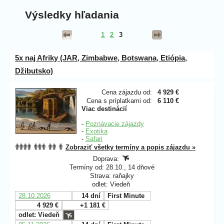
Výsledky hľadania
1
2
3
5x naj Afriky (JAR, Zimbabwe, Botswana, Etiópia,
Džibutsko)
Cena zájazdu od:
4 929 €
Cena s príplatkami od:
6 110 €
Viac destinácií
-
Poznávacie zájazdy
-
Exotika
-
Safari
Zobraziť všetky termíny a popis zájazdu »
Doprava:
Termíny od: 28.10., 14 dňové
Strava: raňajky
odlet: Viedeň
28.10.2026
14 dní
First Minute
4 929 €
+1 181 €
odlet: Viedeň