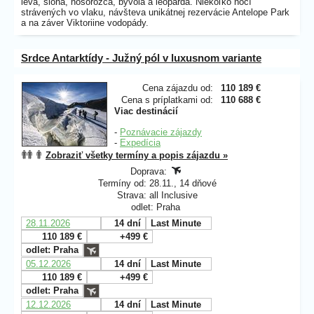
leva, slona, nosorožca, byvola a leoparda. Niekoľko nocí
strávených vo vlaku, návšteva unikátnej rezervácie Antelope Park
a na záver Viktoriine vodopády.
Srdce Antarktídy - Južný pól v luxusnom variante
Cena zájazdu od:
110 189 €
Cena s príplatkami od:
110 688 €
Viac destinácií
-
Poznávacie zájazdy
-
Expedícia
Zobraziť všetky termíny a popis zájazdu »
Doprava:
Termíny od: 28.11., 14 dňové
Strava: all Inclusive
odlet: Praha
28.11.2026
14 dní
Last Minute
110 189 €
+499 €
odlet: Praha
05.12.2026
14 dní
Last Minute
110 189 €
+499 €
odlet: Praha
12.12.2026
14 dní
Last Minute