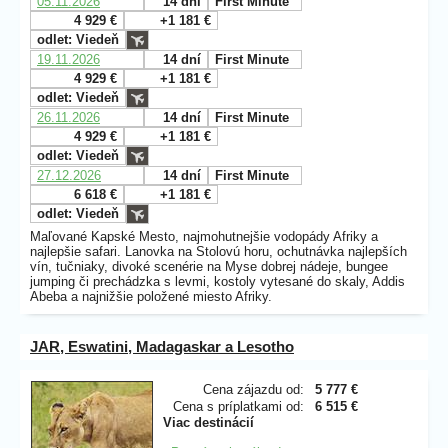
05.11.2026
14 dní
First Minute
4 929 €
+1 181 €
odlet: Viedeň
19.11.2026
14 dní
First Minute
4 929 €
+1 181 €
odlet: Viedeň
26.11.2026
14 dní
First Minute
4 929 €
+1 181 €
odlet: Viedeň
27.12.2026
14 dní
First Minute
6 618 €
+1 181 €
odlet: Viedeň
Maľované Kapské Mesto, najmohutnejšie vodopády Afriky a
najlepšie safari. Lanovka na Stolovú horu, ochutnávka najlepších
vín, tučniaky, divoké scenérie na Myse dobrej nádeje, bungee
jumping či prechádzka s levmi, kostoly vytesané do skaly, Addis
Abeba a najnižšie položené miesto Afriky.
JAR, Eswatini, Madagaskar a Lesotho
Cena zájazdu od:
5 777 €
Cena s príplatkami od:
6 515 €
Viac destinácií