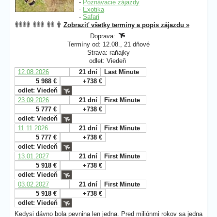
-
Poznávacie zájazdy
-
Exotika
-
Safari
Zobraziť všetky termíny a popis zájazdu »
Doprava:
Termíny od: 12.08., 21 dňové
Strava: raňajky
odlet: Viedeň
12.08.2026
21 dní
Last Minute
5 988 €
+738 €
odlet: Viedeň
23.09.2026
21 dní
First Minute
5 777 €
+738 €
odlet: Viedeň
11.11.2026
21 dní
First Minute
5 777 €
+738 €
odlet: Viedeň
13.01.2027
21 dní
First Minute
5 918 €
+738 €
odlet: Viedeň
03.02.2027
21 dní
First Minute
5 918 €
+738 €
odlet: Viedeň
Kedysi dávno bola pevnina len jedna. Pred miliónmi rokov sa jedna