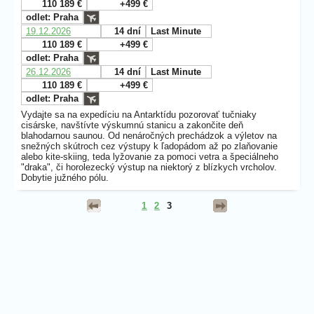
110 189 €
+499 €
odlet: Praha
19.12.2026
14 dní
Last Minute
110 189 €
+499 €
odlet: Praha
26.12.2026
14 dní
Last Minute
110 189 €
+499 €
odlet: Praha
Vydajte sa na expedíciu na Antarktídu pozorovať tučniaky
cisárske, navštívte výskumnú stanicu a zakončite deň
blahodarnou saunou. Od nenáročných prechádzok a výletov na
snežných skútroch cez výstupy k ľadopádom až po zlaňovanie
alebo kite-skiing, teda lyžovanie za pomoci vetra a špeciálneho
"draka", či horolezecký výstup na niektorý z blízkych vrcholov.
Dobytie južného pólu.
1
2
3