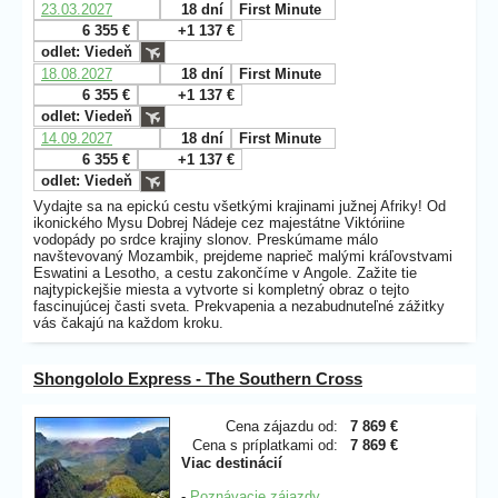
23.03.2027
18 dní
First Minute
6 355 €
+1 137 €
odlet: Viedeň
18.08.2027
18 dní
First Minute
6 355 €
+1 137 €
odlet: Viedeň
14.09.2027
18 dní
First Minute
6 355 €
+1 137 €
odlet: Viedeň
Vydajte sa na epickú cestu všetkými krajinami južnej Afriky! Od
ikonického Mysu Dobrej Nádeje cez majestátne Viktóriine
vodopády po srdce krajiny slonov. Preskúmame málo
navštevovaný Mozambik, prejdeme naprieč malými kráľovstvami
Eswatini a Lesotho, a cestu zakončíme v Angole. Zažite tie
najtypickejšie miesta a vytvorte si kompletný obraz o tejto
fascinujúcej časti sveta. Prekvapenia a nezabudnuteľné zážitky
vás čakajú na každom kroku.
Shongololo Express - The Southern Cross
Cena zájazdu od:
7 869 €
Cena s príplatkami od:
7 869 €
Viac destinácií
-
Poznávacie zájazdy