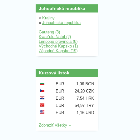
Juhoafrická republika
«
Krajiny
«
Juhoafrická republika
Gauteng (3)
KwaZulu-Natal (2)
Limpopo provincia (8)
Východné Kapsko (1)
Západné Kapsko (19)
Kurzový lístok
EUR
1,96 BGN
EUR
24,20 CZK
EUR
7,54 HRK
EUR
54,97 TRY
EUR
1,16 USD
Zobraziť všetky »