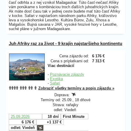
časť odtrhla a z nej vznikol Madagaskar. Túto časť-nečasť Afriky
vám ponúkame s kombináciou troch ďalších juhoafrických krajín.
Ak máte dosť času tak v jednej ceste budete mať túto časť Afriky
v kocke. Safari v najstaršom národnom parku Afriky, kráľovstvo
leva a vysokohorské Lesotho. Kultúra Búrov, Zulu, Xhosa a
Malgašov. Bujná savana v JAR, vysoké hrozivé hory v Lesothe,
suché pláne v južnom Madagaskare.
Juh Afriky raz za život - 9 krajín najstaršieho kontinentu
Cena zájazdu od:
6 176 €
Cena s príplatkami od:
7 313 €
Viac destinácií
-
Poznávacie zájazdy
-
Exotika
-
Safari
Zobraziť všetky termíny a popis zájazdu »
Doprava:
Termíny od: 25.09., 18 dňové
Strava: raňajky
odlet: Viedeň
25.09.2026
18 dní
First Minute
6 176 €
+1 137 €
odlet: Viedeň