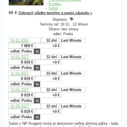
-
Exotika
-
Safari
Zobraziť všetky termíny a popis zájazdu »
Doprava:
Termíny od: 19.11., 12 dňové
Strava: bez stravy
odlet: Praha
19.11.2026
12 dní
Last Minute
7 869 €
+0 €
odlet: Praha
14.01.2027
12 dní
Last Minute
8 019 €
+0 €
odlet: Praha
11.03.2027
12 dní
Last Minute
8 019 €
+0 €
odlet: Praha
13.04.2027
12 dní
Last Minute
8 019 €
+0 €
odlet: Praha
02.09.2027
12 dní
Last Minute
8 019 €
+0 €
odlet: Praha
Safari v NP Krugerm ktorý je domovom veľkej africkej päťky - teda