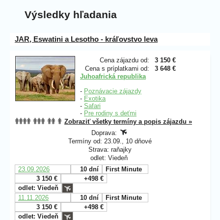
Výsledky hľadania
JAR, Eswatini a Lesotho - kráľovstvo leva
Cena zájazdu od:
3 150 €
Cena s príplatkami od:
3 648 €
Juhoafrická republika
-
Poznávacie zájazdy
-
Exotika
-
Safari
-
Pre rodiny s deťmi
Zobraziť všetky termíny a popis zájazdu »
Doprava:
Termíny od: 23.09., 10 dňové
Strava: raňajky
odlet: Viedeň
23.09.2026
10 dní
First Minute
3 150 €
+498 €
odlet: Viedeň
11.11.2026
10 dní
First Minute
3 150 €
+498 €
odlet: Viedeň