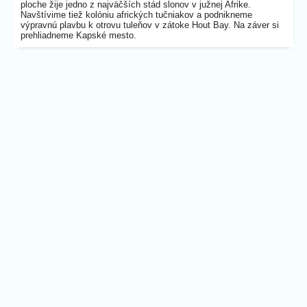
ploche žije jedno z najväčších stád slonov v južnej Afrike.
Navštívime tiež kolóniu afrických tučniakov a podnikneme
výpravnú plavbu k otrovu tuleňov v zátoke Hout Bay. Na záver si
prehliadneme Kapské mesto.