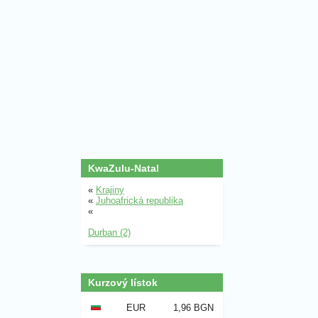
KwaZulu-Natal
«
Krajiny
«
Juhoafrická republika
«
Durban (2)
Kurzový lístok
EUR
1,96 BGN