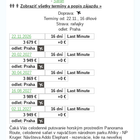
-
Safari
Zobraziť všetky termíny a popis zájazdu »
Doprava:
Termíny od: 22.11., 16 dňové
Strava: raňajky
odlet: Praha
22.11.2026
16 dní
Last Minute
3 679 €
+0 €
odlet: Praha
20.02.2027
16 dní
Last Minute
3 949 €
+0 €
odlet: Praha
30.04.2027
16 dní
Last Minute
3 869 €
+0 €
odlet: Praha
16.08.2027
16 dní
Last Minute
3 989 €
+0 €
odlet: Praha
02.11.2027
16 dní
Last Minute
3 949 €
+0 €
odlet: Praha
Čaká Vás celodenné putovanie horským prostredím Panorama
Route, celodenné safari v najväčšom národnom parku Afriky - NP
Kruger. Návšteva Addo Elephant - rezervácie, kde na neveľkej