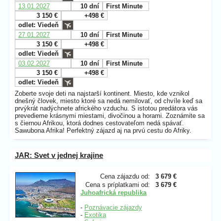
13.01.2027
10 dní
First Minute
3 150 €
+498 €
odlet: Viedeň
27.01.2027
10 dní
First Minute
3 150 €
+498 €
odlet: Viedeň
03.02.2027
10 dní
First Minute
3 150 €
+498 €
odlet: Viedeň
Zoberte svoje deti na najstarší kontinent. Miesto, kde vznikol
dnešný človek, miesto ktoré sa nedá nemilovať, od chvíle keď sa
prvýkrát nadýchnete afrického vzduchu. S istotou predátora vás
prevedieme krásnymi miestami, divočinou a horami. Zoznámite sa
s čiernou Afrikou, ktorá dodnes cestovateľom nedá spávať.
Sawubona Afrika! Perfektný zájazd aj na prvú cestu do Afriky.
JAR: Svet v jednej krajine
Cena zájazdu od:
3 679 €
Cena s príplatkami od:
3 679 €
Juhoafrická republika
-
Poznávacie zájazdy
-
Exotika