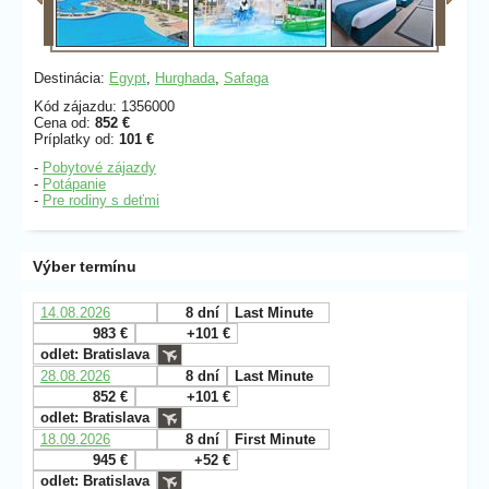
Destinácia:
Egypt
,
Hurghada
,
Safaga
Kód zájazdu: 1356000
Cena od:
852 €
Príplatky od:
101 €
-
Pobytové zájazdy
-
Potápanie
-
Pre rodiny s deťmi
Výber termínu
14.08.2026
8 dní
Last Minute
983 €
+101 €
odlet: Bratislava
28.08.2026
8 dní
Last Minute
852 €
+101 €
odlet: Bratislava
18.09.2026
8 dní
First Minute
945 €
+52 €
odlet: Bratislava