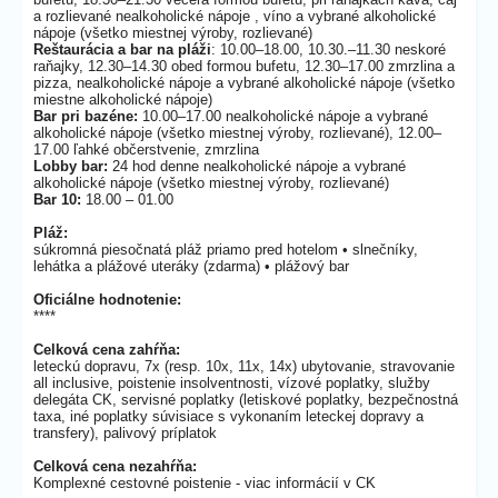
a rozlievané nealkoholické nápoje , víno a vybrané alkoholické
nápoje (všetko miestnej výroby, rozlievané)
Reštaurácia a bar na pláži
: 10.00–18.00, 10.30.–11.30 neskoré
raňajky, 12.30–14.30 obed formou bufetu, 12.30–17.00 zmrzlina a
pizza, nealkoholické nápoje a vybrané alkoholické nápoje (všetko
miestne alkoholické nápoje)
Bar pri bazéne:
10.00–17.00 nealkoholické nápoje a vybrané
alkoholické nápoje (všetko miestnej výroby, rozlievané), 12.00–
17.00 ľahké občerstvenie, zmrzlina
Lobby bar:
24 hod denne nealkoholické nápoje a vybrané
alkoholické nápoje (všetko miestnej výroby, rozlievané)
Bar 10:
18.00 – 01.00
Pláž:
súkromná piesočnatá pláž priamo pred hotelom • slnečníky,
lehátka a plážové uteráky (zdarma) • plážový bar
Oficiálne hodnotenie:
****
Celková cena zahŕňa:
leteckú dopravu, 7x (resp. 10x, 11x, 14x) ubytovanie, stravovanie
all inclusive, poistenie insolventnosti, vízové poplatky, služby
delegáta CK, servisné poplatky (letiskové poplatky, bezpečnostná
taxa, iné poplatky súvisiace s vykonaním leteckej dopravy a
transfery), palivový príplatok
Celková cena nezahŕňa:
Komplexné cestovné poistenie - viac informácií v CK