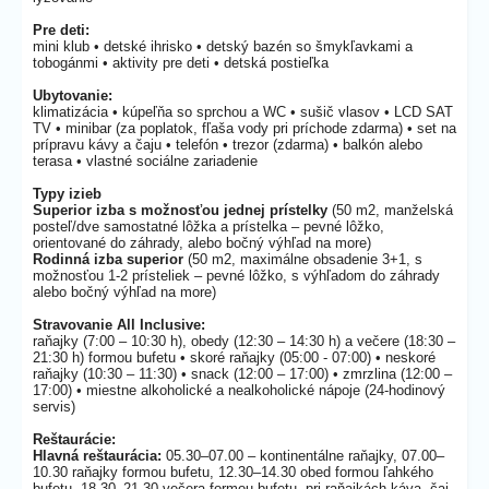
Pre deti:
mini klub • detské ihrisko • detský bazén so šmykľavkami a
tobogánmi • aktivity pre deti • detská postieľka
Ubytovanie:
klimatizácia • kúpeľňa so sprchou a WC • sušič vlasov • LCD SAT
TV • minibar (za poplatok, fľaša vody pri príchode zdarma) • set na
prípravu kávy a čaju • telefón • trezor (zdarma) • balkón alebo
terasa • vlastné sociálne zariadenie
Typy izieb
Superior izba s možnosťou jednej prístelky
(50 m2, manželská
posteľ/dve samostatné lôžka a prístelka – pevné lôžko,
orientované do záhrady, alebo bočný výhľad na more)
Rodinná izba superior
(50 m2, maximálne obsadenie 3+1, s
možnosťou 1-2 prísteliek – pevné lôžko, s výhľadom do záhrady
alebo bočný výhľad na more)
Stravovanie All Inclusive:
raňajky (7:00 – 10:30 h), obedy (12:30 – 14:30 h) a večere (18:30 –
21:30 h) formou bufetu • skoré raňajky (05:00 - 07:00) • neskoré
raňajky (10:30 – 11:30) • snack (12:00 – 17:00) • zmrzlina (12:00 –
17:00) • miestne alkoholické a nealkoholické nápoje (24-hodinový
servis)
Reštaurácie:
Hlavná reštaurácia:
05.30–07.00 – kontinentálne raňajky, 07.00–
10.30 raňajky formou bufetu, 12.30–14.30 obed formou ľahkého
bufetu, 18.30–21.30 večera formou bufetu, pri raňajkách káva, čaj