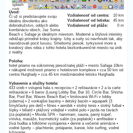
Úvod:
Vzdialenosť od centra:
10 km
Či už si predstavujete svoju
Vzdialenosť od letiska:
45 km
ideálnu dovolenku ako
dobrodružstvo, oddych alebo
Vzdialenosť od pláže:
0 m
kombináciu oboch, Jaz Soma
Beach v Safage je ideálnym miestom. Moderné a štýlové interiéry
odrážajú prírodné krásy krajiny. Izby a suity sú navrhnuté tak, aby
navodzovali pocit luxusu. Strieborný piesok, tyrkysové more a
koralový útes robia z tohto hotela bezkonkurenčné miesto na únik
z reality.
Poloha:
hotel priamo na súkromnej piesočnatej pláži • mesto Safaga 10km
• nákupné možnosti priamo v hotelovom komplexe • cca 50 km od
centra Hurghady • cca 45 km medzinárodné letisko Hurghada
Vybavenie a služby hotela:
433 izieb • vstupná hala s recepciou • 2 reštaurácie • 2 a la carte
reštaurácie • 6 barov (Loung Lobby Bar, Bar 10, Circle Bar, Shisha
Bar, Pool Bar, Waves Beach Bar) • limitovaná Wi-Fi v lobby
(zdarma) • 2 vonkajšie bazény • detský bazén • aquapark (3
šmykľavky pre deti) • fitnes • aerobik • stolný tenis • stolný futbal •
šípky • biliard • plážový volejbal • vodné polo • jazda na ťavách
(za poplatok) • Mivida SPA – hammam, sauna, parný kúpeľ,
vírivka, masáže, kozmetický salón (za poplatok) • amfiteáter •
živá hudba a folklórne vystúpenia • denné a večerné animácie •
vodné športy – plachtenie, potápanie, kanoe, kite surfing, vodné
lyžovanie