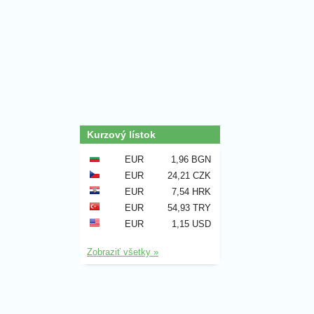
Kurzový lístok
EUR
1,96 BGN
EUR
24,21 CZK
EUR
7,54 HRK
EUR
54,93 TRY
EUR
1,15 USD
Zobraziť všetky »