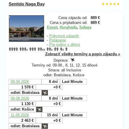
Sentido Naga Bay
Cena zájazdu od:
889 €
Cena s príplatkami od:
889 €
Egypt
,
Hurghada
,
Safaga
-
Pobytové zájazdy
-
Potápanie
-
Pre rodiny s deťmi
Zobraziť všetky termíny a popis zájazdu »
Doprava:
Termíny od: 09.08., 8, 11, 12, 15 dňové
Strava: all Inclusive
odlet: Bratislava, Košice
09.08.2026
8 dní
Last Minute
1 578 €
+0 €
odlet: Bratislava
09.08.2026
8 dní
Last Minute
1 130 €
+0 €
odlet: Košice
11.08.2026
15 dní
Last Minute
2 463 €
+0 €
odlet: Bratislava