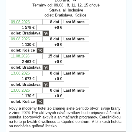
Doprava:
Termíny od: 09.08., 8, 11, 12, 15 dňové
Strava: all Inclusive
odlet: Bratislava, Košice
09.08.2026
8 dní
Last Minute
1 578 €
+0 €
odlet: Bratislava
09.08.2026
8 dní
Last Minute
1 130 €
+0 €
odlet: Košice
11.08.2026
15 dní
Last Minute
2 463 €
+0 €
odlet: Bratislava
13.08.2026
8 dní
Last Minute
1 073 €
+0 €
odlet: Bratislava
13.08.2026
8 dní
Last Minute
1 130 €
+0 €
odlet: Košice
Nový a moderný hotel zo známej siete Sentido otvorí svoje brány
v zime 2024. Pre aktívnych návštevníkov bude pripravená široká
ponuka športových aktivít a animačných programov. Čerešničkou
na torte je kvalitné wellness a kúpeľné centrum. V blízkosti hotela
sa nachádza golfové ihrisko.