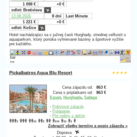
1 098 €
+0 €
odlet: Bratislava
13.08.2026
8 dní
Last Minute
1 221 €
+0 €
odlet: Košice
Hotel nachádzajúci sa v južnej časti Hurghady, strednej veľkosti s
aquaparkom, ktorý ponúka vyhrievané bazény a športové vyžitie
pre každého.
Pickalbatros Aqua Blu Resort
Cena zájazdu od:
863 €
Cena s príplatkami od:
863 €
Egypt
,
Hurghada
,
Safaga
-
Pobytové zájazdy
-
Potápanie
-
Pre rodiny s deťmi
Zobraziť všetky termíny a popis zájazdu »
Doprava: