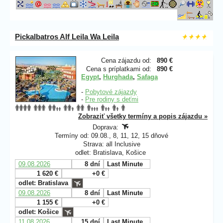
Pickalbatros Alf Leila Wa Leila
Cena zájazdu od:
890 €
Cena s príplatkami od:
890 €
Egypt
,
Hurghada
,
Safaga
-
Pobytové zájazdy
-
Pre rodiny s deťmi
Zobraziť všetky termíny a popis zájazdu »
Doprava:
Termíny od: 09.08., 8, 11, 12, 15 dňové
Strava: all Inclusive
odlet: Bratislava, Košice
09.08.2026
8 dní
Last Minute
1 620 €
+0 €
odlet: Bratislava
09.08.2026
8 dní
Last Minute
1 155 €
+0 €
odlet: Košice
11.08.2026
15 dní
Last Minute