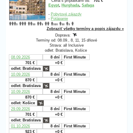
Cena s príplatkami od:
701 €
Egypt
,
Hurghada
,
Safaga
-
Pobytové zájazdy
-
Potápanie
Zobraziť všetky termíny a popis zájazdu »
Doprava:
Termíny od: 08.09., 8, 11, 15 dňové
Strava: all Inclusive
odlet: Bratislava, Košice
08.09.2026
8 dní
First Minute
701 €
+0 €
odlet: Bratislava
10.09.2026
8 dní
First Minute
870 €
+0 €
odlet: Bratislava
10.09.2026
8 dní
First Minute
870 €
+0 €
odlet: Košice
29.09.2026
8 dní
First Minute
701 €
+0 €
odlet: Bratislava
01.10.2026
8 dní
First Minute
923 €
+0 €