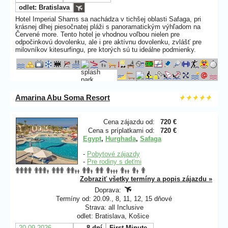
odlet: Bratislava
Hotel Imperial Shams sa nachádza v tichšej oblasti Safaga, pri
krásnej dlhej piesočnatej pláži s panoramatickým výhľadom na
Červené more. Tento hotel je vhodnou voľbou nielen pre
odpočinkovú dovolenku, ale i pre aktívnu dovolenku, zvlášť pre
milovníkov kitesurfingu, pre ktorých sú tu ideálne podmienky.
Amarina Abu Soma Resort
Cena zájazdu od:
720 €
Cena s príplatkami od:
720 €
Egypt
,
Hurghada
,
Safaga
-
Pobytové zájazdy
-
Pre rodiny s deťmi
Zobraziť všetky termíny a popis zájazdu »
Doprava:
Termíny od: 20.09., 8, 11, 12, 15 dňové
Strava: all Inclusive
odlet: Bratislava, Košice
20.09.2026
8 dní
First Minute