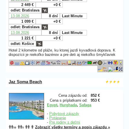
2 449 €
+0 €
odlet: Bratislava
13.08.2026
8 dní
Last Minute
1 099 €
+0 €
odlet: Bratislava
13.08.2026
8 dní
Last Minute
1 221 €
+0 €
odlet: Košice
Hotel 2 kilometre od pláže, ku ktorej jazdí kyvadlová doprava. K
dispozícii je niekoľko bazénov a pre deti aj niekoľko šmykľaviek
Jaz Soma Beach
Cena zájazdu od:
852 €
Cena s príplatkami od:
953 €
Egypt
,
Hurghada
,
Safaga
-
Pobytové zájazdy
-
Potápanie
-
Pre rodiny s deťmi
Zobraziť všetky termíny a popis zájazdu »