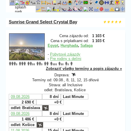
Sunrise Grand Select Crystal Bay
Cena zájazdu od:
1 103 €
Cena s príplatkami od:
1 103 €
Egypt
,
Hurghada
,
Safaga
-
Pobytové zájazdy
-
Pre rodiny s deťmi
Zobraziť všetky termíny a popis zájazdu »
Doprava:
Termíny od: 09.08., 8, 11, 12, 15 dňové
Strava: all Inclusive
odlet: Bratislava, Košice
09.08.2026
8 dní
Last Minute
2 690 €
+0 €
odlet: Bratislava
09.08.2026
8 dní
Last Minute
1 486 €
+0 €
odlet: Košice
11.08.2026
15 dní
Last Minute