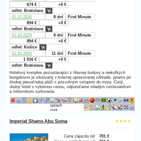
674 €
+0 €
odlet: Bratislava
01.10.2026
8 dní
First Minute
894 €
+0 €
odlet: Bratislava
01.10.2026
8 dní
First Minute
894 €
+0 €
odlet: Košice
01.10.2026
11 dní
First Minute
1 016 €
+0 €
odlet: Bratislava
Hotelový komplex pozostávajúci z hlavnej budovy a niekoľkých
bungalovov je situovaný v krásnej upravovanej záhrade, priamo pri
širokej piesočnatej pláži s pozvoľným vstupom do mora. Čistý,
útulný hotel s výbornou cenou, odporúčame mladým cestovateľom
a milovníkom surfovania.
Imperial Shams Abu Soma
Cena zájazdu od:
701 €