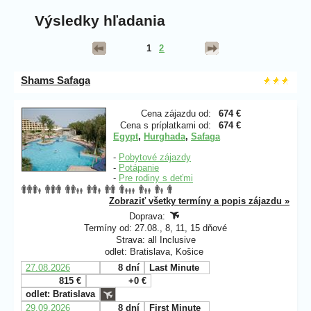
Výsledky hľadania
1
2
Shams Safaga
Cena zájazdu od:
674 €
Cena s príplatkami od:
674 €
Egypt
,
Hurghada
,
Safaga
-
Pobytové zájazdy
-
Potápanie
-
Pre rodiny s deťmi
Zobraziť všetky termíny a popis zájazdu »
Doprava:
Termíny od: 27.08., 8, 11, 15 dňové
Strava: all Inclusive
odlet: Bratislava, Košice
27.08.2026
8 dní
Last Minute
815 €
+0 €
odlet: Bratislava
29.09.2026
8 dní
First Minute