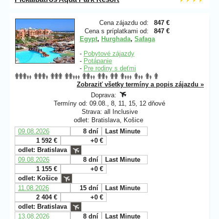
Cena zájazdu od:
847 €
Cena s príplatkami od:
847 €
Egypt
,
Hurghada
,
Safaga
-
Pobytové zájazdy
-
Potápanie
-
Pre rodiny s deťmi
Zobraziť všetky termíny a popis zájazdu »
Doprava:
Termíny od: 09.08., 8, 11, 15, 12 dňové
Strava: all Inclusive
odlet: Bratislava, Košice
09.08.2026
8 dní
Last Minute
1 592 €
+0 €
odlet: Bratislava
09.08.2026
8 dní
Last Minute
1 155 €
+0 €
odlet: Košice
11.08.2026
15 dní
Last Minute
2 404 €
+0 €
odlet: Bratislava
13.08.2026
8 dní
Last Minute