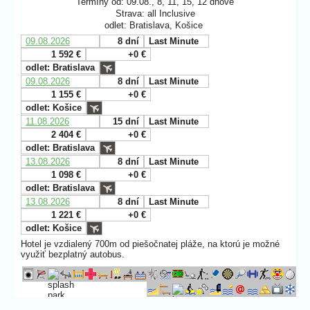
Termíny od: 09.08., 8, 11, 15, 12 dňové
Strava: all Inclusive
odlet: Bratislava, Košice
09.08.2026
8 dní
Last Minute
1 592 €
+0 €
odlet: Bratislava
09.08.2026
8 dní
Last Minute
1 155 €
+0 €
odlet: Košice
11.08.2026
15 dní
Last Minute
2 404 €
+0 €
odlet: Bratislava
13.08.2026
8 dní
Last Minute
1 098 €
+0 €
odlet: Bratislava
13.08.2026
8 dní
Last Minute
1 221 €
+0 €
odlet: Košice
Hotel je vzdialený 700m od piešočnatej pláže, na ktorú je možné
využiť bezplatný autobus.