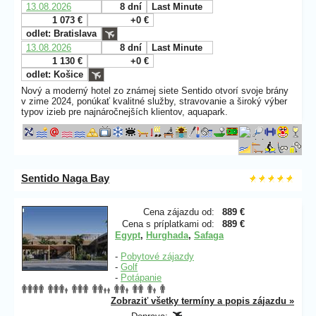
13.08.2026
8 dní
Last Minute
1 073 €
+0 €
odlet: Bratislava
13.08.2026
8 dní
Last Minute
1 130 €
+0 €
odlet: Košice
Nový a moderný hotel zo známej siete Sentido otvorí svoje brány
v zime 2024, ponúkať kvalitné služby, stravovanie a široký výber
typov izieb pre najnáročnejších klientov, aquapark.
Sentido Naga Bay
Cena zájazdu od:
889 €
Cena s príplatkami od:
889 €
Egypt
,
Hurghada
,
Safaga
-
Pobytové zájazdy
-
Golf
-
Potápanie
Zobraziť všetky termíny a popis zájazdu »