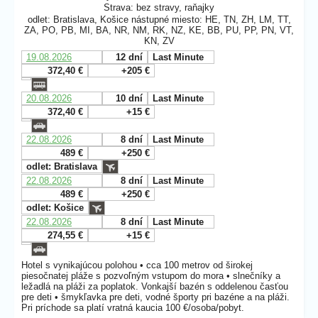
Strava: bez stravy, raňajky
odlet: Bratislava, Košice nástupné miesto: HE, TN, ZH, LM, TT,
ZA, PO, PB, MI, BA, NR, NM, RK, NZ, KE, BB, PU, PP, PN, VT,
KN, ZV
19.08.2026
12 dní
Last Minute
372,40 €
+205 €
20.08.2026
10 dní
Last Minute
372,40 €
+15 €
22.08.2026
8 dní
Last Minute
489 €
+250 €
odlet: Bratislava
22.08.2026
8 dní
Last Minute
489 €
+250 €
odlet: Košice
22.08.2026
8 dní
Last Minute
274,55 €
+15 €
Hotel s vynikajúcou polohou • cca 100 metrov od širokej
piesočnatej pláže s pozvoľným vstupom do mora • slnečníky a
ležadlá na pláži za poplatok. Vonkajší bazén s oddelenou časťou
pre deti • šmykľavka pre deti, vodné športy pri bazéne a na pláži.
Pri príchode sa platí vratná kaucia 100 €/osoba/pobyt.