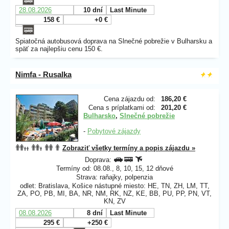
28.08.2026
10 dní
Last Minute
158 €
+0 €
Spiatočná autobusová doprava na Slnečné pobrežie v Bulharsku a
späť za najlepšiu cenu 150 €.
Nimfa - Rusalka
Cena zájazdu od:
186,20 €
Cena s príplatkami od:
201,20 €
Bulharsko
,
Slnečné pobrežie
-
Pobytové zájazdy
Zobraziť všetky termíny a popis zájazdu »
Doprava:
Termíny od: 08.08., 8, 10, 15, 12 dňové
Strava: raňajky, polpenzia
odlet: Bratislava, Košice nástupné miesto: HE, TN, ZH, LM, TT,
ZA, PO, PB, MI, BA, NR, NM, RK, NZ, KE, BB, PU, PP, PN, VT,
KN, ZV
08.08.2026
8 dní
Last Minute
295 €
+250 €