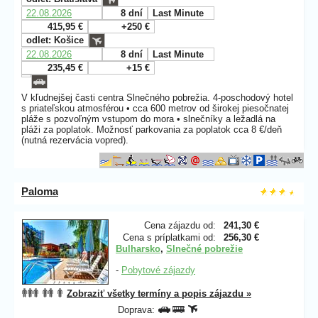
22.08.2026
8 dní
Last Minute
415,95 €
+250 €
odlet: Košice
22.08.2026
8 dní
Last Minute
235,45 €
+15 €
V kľudnejšej časti centra Slnečného pobrežia. 4-poschodový hotel
s priateľskou atmosférou • cca 600 metrov od širokej piesočnatej
pláže s pozvoľným vstupom do mora • slnečníky a ležadlá na
pláži za poplatok. Možnosť parkovania za poplatok cca 8 €/deň
(nutná rezervácia vopred).
Paloma
Cena zájazdu od:
241,30 €
Cena s príplatkami od:
256,30 €
Bulharsko
,
Slnečné pobrežie
-
Pobytové zájazdy
Zobraziť všetky termíny a popis zájazdu »
Doprava: