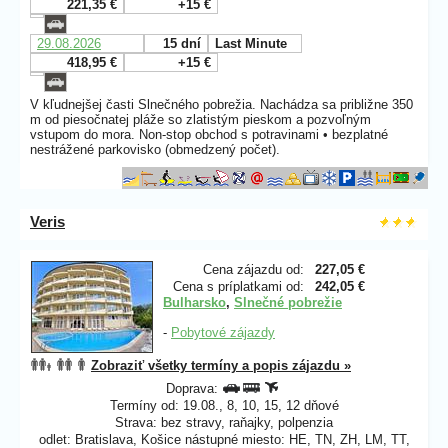
221,35 €
+15 €
29.08.2026
15 dní
Last Minute
418,95 €
+15 €
V kľudnejšej časti Slnečného pobrežia. Nachádza sa približne 350
m od piesočnatej pláže so zlatistým pieskom a pozvoľným
vstupom do mora. Non-stop obchod s potravinami • bezplatné
nestrážené parkovisko (obmedzený počet).
Veris
Cena zájazdu od:
227,05 €
Cena s príplatkami od:
242,05 €
Bulharsko
,
Slnečné pobrežie
-
Pobytové zájazdy
Zobraziť všetky termíny a popis zájazdu »
Doprava:
Termíny od: 19.08., 8, 10, 15, 12 dňové
Strava: bez stravy, raňajky, polpenzia
odlet: Bratislava, Košice nástupné miesto: HE, TN, ZH, LM, TT,