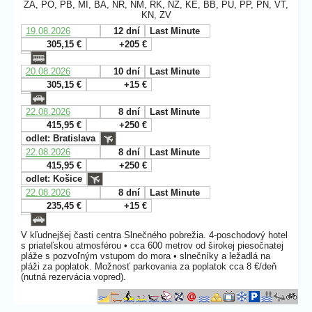
ZA, PO, PB, MI, BA, NR, NM, RK, NZ, KE, BB, PU, PP, PN, VT,
KN, ZV
19.08.2026
12 dní
Last Minute
305,15 €
+205 €
20.08.2026
10 dní
Last Minute
305,15 €
+15 €
22.08.2026
8 dní
Last Minute
415,95 €
+250 €
odlet: Bratislava
22.08.2026
8 dní
Last Minute
415,95 €
+250 €
odlet: Košice
22.08.2026
8 dní
Last Minute
235,45 €
+15 €
V kľudnejšej časti centra Slnečného pobrežia. 4-poschodový hotel
s priateľskou atmosférou • cca 600 metrov od širokej piesočnatej
pláže s pozvoľným vstupom do mora • slnečníky a ležadlá na
pláži za poplatok. Možnosť parkovania za poplatok cca 8 €/deň
(nutná rezervácia vopred).