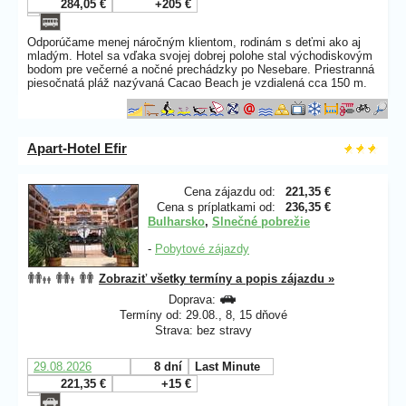
284,05 €
+205 €
Odporúčame menej náročným klientom, rodinám s deťmi ako aj
mladým. Hotel sa vďaka svojej dobrej polohe stal východiskovým
bodom pre večerné a nočné prechádzky po Nesebare. Priestranná
piesočnatá pláž nazývaná Cacao Beach je vzdialená cca 150 m.
Apart-Hotel Efir
Cena zájazdu od:
221,35 €
Cena s príplatkami od:
236,35 €
Bulharsko
,
Slnečné pobrežie
-
Pobytové zájazdy
Zobraziť všetky termíny a popis zájazdu »
Doprava:
Termíny od: 29.08., 8, 15 dňové
Strava: bez stravy
29.08.2026
8 dní
Last Minute
221,35 €
+15 €