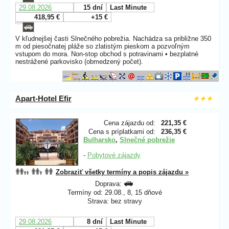
29.08.2026
15 dní
Last Minute
418,95 €
+15 €
V kľudnejšej časti Slnečného pobrežia. Nachádza sa približne 350
m od piesočnatej pláže so zlatistým pieskom a pozvoľným
vstupom do mora. Non-stop obchod s potravinami • bezplatné
nestrážené parkovisko (obmedzený počet).
Apart-Hotel Efir
Cena zájazdu od:
221,35 €
Cena s príplatkami od:
236,35 €
Bulharsko
,
Slnečné pobrežie
-
Pobytové zájazdy
Zobraziť všetky termíny a popis zájazdu »
Doprava:
Termíny od: 29.08., 8, 15 dňové
Strava: bez stravy
29.08.2026
8 dní
Last Minute