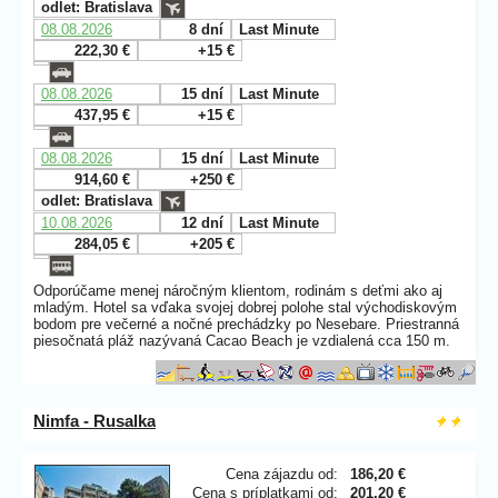
odlet: Bratislava
08.08.2026
8 dní
Last Minute
222,30 €
+15 €
08.08.2026
15 dní
Last Minute
437,95 €
+15 €
08.08.2026
15 dní
Last Minute
914,60 €
+250 €
odlet: Bratislava
10.08.2026
12 dní
Last Minute
284,05 €
+205 €
Odporúčame menej náročným klientom, rodinám s deťmi ako aj
mladým. Hotel sa vďaka svojej dobrej polohe stal východiskovým
bodom pre večerné a nočné prechádzky po Nesebare. Priestranná
piesočnatá pláž nazývaná Cacao Beach je vzdialená cca 150 m.
Nimfa - Rusalka
Cena zájazdu od:
186,20 €
Cena s príplatkami od:
201,20 €