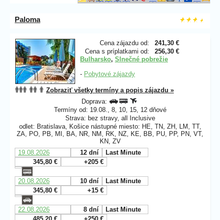
Paloma
Cena zájazdu od:
241,30 €
Cena s príplatkami od:
256,30 €
Bulharsko
,
Slnečné pobrežie
-
Pobytové zájazdy
Zobraziť všetky termíny a popis zájazdu »
Doprava:
Termíny od: 19.08., 8, 10, 15, 12 dňové
Strava: bez stravy, all Inclusive
odlet: Bratislava, Košice nástupné miesto: HE, TN, ZH, LM, TT,
ZA, PO, PB, MI, BA, NR, NM, RK, NZ, KE, BB, PU, PP, PN, VT,
KN, ZV
19.08.2026
12 dní
Last Minute
345,80 €
+205 €
20.08.2026
10 dní
Last Minute
345,80 €
+15 €
22.08.2026
8 dní
Last Minute
485,20 €
+250 €