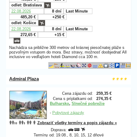
odlet: Bratislava
22.08.2026
8 dní
Last Minute
485,20 €
+250 €
odlet: Košice
22.08.2026
8 dní
Last Minute
272,65 €
+15 €
Nachádza sa približne 300 metrov od krásnej piesočnatej pláže s
pozvoľným vstupom do mora. Bez stravy, možnosť doobjednať All
inclusive vo vedľajšom hoteli Diamond cca 100 m.
Admiral Plaza
Cena zájazdu od:
259,35 €
Cena s príplatkami od:
274,35 €
Bulharsko
,
Slnečné pobrežie
-
Pobytové zájazdy
Zobraziť všetky termíny a popis zájazdu »
Doprava:
Termíny od: 19.08., 8, 10, 15, 12 dňové