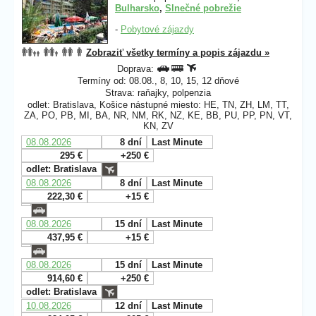
Bulharsko
,
Slnečné pobrežie
-
Pobytové zájazdy
Zobraziť všetky termíny a popis zájazdu »
Doprava:
Termíny od: 08.08., 8, 10, 15, 12 dňové
Strava: raňajky, polpenzia
odlet: Bratislava, Košice nástupné miesto: HE, TN, ZH, LM, TT,
ZA, PO, PB, MI, BA, NR, NM, RK, NZ, KE, BB, PU, PP, PN, VT,
KN, ZV
08.08.2026
8 dní
Last Minute
295 €
+250 €
odlet: Bratislava
08.08.2026
8 dní
Last Minute
222,30 €
+15 €
08.08.2026
15 dní
Last Minute
437,95 €
+15 €
08.08.2026
15 dní
Last Minute
914,60 €
+250 €
odlet: Bratislava
10.08.2026
12 dní
Last Minute