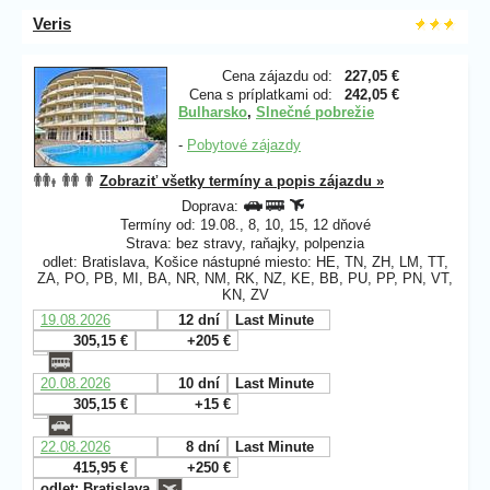
Veris
Cena zájazdu od:
227,05 €
Cena s príplatkami od:
242,05 €
Bulharsko
,
Slnečné pobrežie
-
Pobytové zájazdy
Zobraziť všetky termíny a popis zájazdu »
Doprava:
Termíny od: 19.08., 8, 10, 15, 12 dňové
Strava: bez stravy, raňajky, polpenzia
odlet: Bratislava, Košice nástupné miesto: HE, TN, ZH, LM, TT,
ZA, PO, PB, MI, BA, NR, NM, RK, NZ, KE, BB, PU, PP, PN, VT,
KN, ZV
19.08.2026
12 dní
Last Minute
305,15 €
+205 €
20.08.2026
10 dní
Last Minute
305,15 €
+15 €
22.08.2026
8 dní
Last Minute
415,95 €
+250 €
odlet: Bratislava