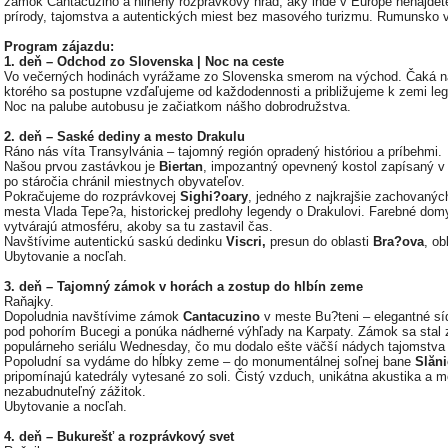
zámok Cantacuzino a hlinený rozprávkový hrad, aký inde v Európe nenájdete.
prírody, tajomstva a autentických miest bez masového turizmu. Rumunsko v
Program zájazdu:
1. deň – Odchod zo Slovenska | Noc na ceste
Vo večerných hodinách vyrážame zo Slovenska smerom na východ. Čaká n
ktorého sa postupne vzďaľujeme od každodennosti a približujeme k zemi legi
Noc na palube autobusu je začiatkom nášho dobrodružstva.
2. deň – Saské dediny a mesto Drakulu
Ráno nás víta Transylvánia – tajomný región opradený históriou a príbehmi.
Našou prvou zastávkou je
Biertan
, impozantný opevnený kostol zapísaný v
po stáročia chránil miestnych obyvateľov.
Pokračujeme do rozprávkovej
Sighi?oary
, jedného z najkrajšie zachovaný
mesta Vlada Tepe?a, historickej predlohy legendy o Drakulovi. Farebné do
vytvárajú atmosféru, akoby sa tu zastavil čas.
Navštívime autentickú saskú dedinku
Viscri,
presun do oblasti
Bra?ova
, o
Ubytovanie a nocľah.
3. deň – Tajomný zámok v horách a zostup do hlbín zeme
Raňajky.
Dopoludnia navštívime zámok
Cantacuzino
v meste Bu?teni – elegantné síd
pod pohorím Bucegi a ponúka nádherné výhľady na Karpaty. Zámok sa stal 
populárneho seriálu Wednesday, čo mu dodalo ešte väčší nádych tajomstva 
Popoludní sa vydáme do hĺbky zeme – do monumentálnej soľnej bane
Slăn
pripomínajú katedrály vytesané zo soli. Čistý vzduch, unikátna akustika a
nezabudnuteľný zážitok.
Ubytovanie a nocľah.
4. deň – Bukurešť a rozprávkový svet