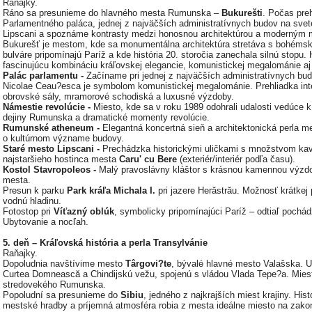
Raňajky.
Ráno sa presunieme do hlavného mesta Rumunska –
Bukurešti
. Počas pre
Parlamentného paláca, jednej z najväčších administratívnych budov na svet
Lipscani a spoznáme kontrasty medzi honosnou architektúrou a moderným
Bukurešť je mestom, kde sa monumentálna architektúra stretáva s bohémsk
bulváre pripomínajú Paríž a kde história 20. storočia zanechala silnú sto
fascinujúcu kombináciu kráľovskej elegancie, komunistickej megalománie aj 
Palác parlamentu -
Začíname pri jednej z najväčších administratívnych b
Nicolae Ceau?esca je symbolom komunistickej megalománie. Prehliadka inter
obrovské sály, mramorové schodiská a luxusné výzdoby.
Námestie revolúcie -
Miesto, kde sa v roku 1989 odohrali udalosti vedúce 
dejiny Rumunska a dramatické momenty revolúcie.
Rumunské atheneum -
Elegantná koncertná sieň a architektonická perla me
o kultúrnom význame budovy.
Staré mesto Lipscani -
Prechádzka historickými uličkami s množstvom kavi
najstaršieho hostinca mesta
Caru' cu Bere
(exteriér/interiér podľa času).
Kostol Stavropoleos -
Malý pravoslávny kláštor s krásnou kamennou výzdo
mesta.
Presun k parku
Park kráľa Michala I.
pri jazere Herăstrău. Možnosť krátke
vodnú hladinu.
Fotostop pri
Víťazný oblúk
, symbolicky pripomínajúci Paríž – odtiaľ pochá
Ubytovanie a nocľah.
5. deň – Kráľovská história a perla Transylvánie
Raňajky.
Dopoludnia navštívime mesto
Târgovi?te
, bývalé hlavné mesto Valašska. 
Curtea Domnească a Chindijskú vežu, spojenú s vládou Vlada Tepe?a. Mies
stredovekého Rumunska.
Popoludní sa presunieme do
Sibiu
, jedného z najkrajších miest krajiny. His
mestské hradby a príjemná atmosféra robia z mesta ideálne miesto na zako