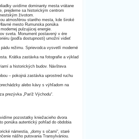
hliadky uvidíme dominanty mesta vrátane
e, prejdeme sa historickým centrom
 mestským životom.
ou atmosférou starého mesta, kde široké
pu. Hlavné mesto Rumunska ponúka
modernej pulzujúcej energie.
udov sveta. Monument postavený v ére
iéru (podľa dostupnosti) umožní vidieť
k pádu režimu. Sprievodca vysvetlí moderné
sta. Krátka zastávka na fotografie a výklad
arní a historických budov. Návšteva
bou – pokojná zastávka uprostred ruchu
j prechádzky alebo kávy s výhľadom na
dza prezývka „Paríž Východu“.
Uvidíme pozostatky kniežacieho dvora
to ponúka autentický pohľad do obdobia
torické námestia, „domy s očami“, staré
nčenie nášho putovania Transylvániou.