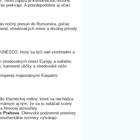
 Tento zájazd je kombináciou histórie,
ás prekvapí. A pravdepodobne aj očarí.
ás nočný presun do Rumunska, počas
end, stredovekých miest a divokej prírody.
 UNESCO, ktorý sa týči nad vinohradmi a
ch stredovekých miest Európy a rodného
my, kamenné uličky a stredoveké veže
bklopenej majestátnymi Karpatmi.
lo šľachtickej rodiny, ktoré sa nachádza
známym aj tým, že sa tu natáčali scény
a filmovej atmosféry.
ic Prahova
. Obrovské podzemné priestory
 monumentálne rozmery vytvárajú