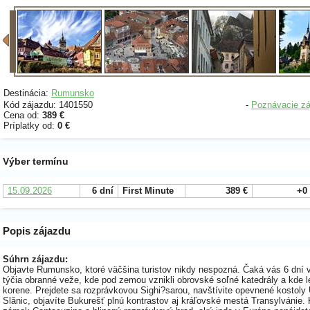
Destinácia:
Rumunsko
Kód zájazdu: 1401550
-
Poznávacie zá
Cena od:
389 €
Príplatky od:
0 €
Výber termínu
15.09.2026
6 dní
First Minute
389 €
+0
Popis zájazdu
Súhrn zájazdu:
Objavte Rumunsko, ktoré väčšina turistov nikdy nespozná. Čaká vás 6 dní 
týčia obranné veže, kde pod zemou vznikli obrovské soľné katedrály a kde 
korene. Prejdete sa rozprávkovou Sighi?sarou, navštívite opevnené kosto
Slănic, objavíte Bukurešť plnú kontrastov aj kráľovské mestá Transylvánie.