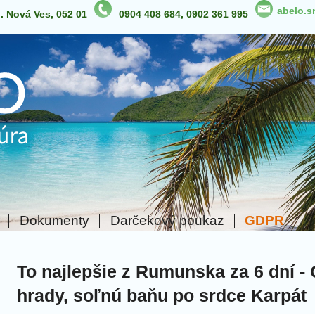
abelo.
p. Nová Ves, 052 01
0904 408 684, 0902 361 995
Dokumenty
Darčekový poukaz
GDPR
To najlepšie z Rumunska za 6 dní - 
hrady, soľnú baňu po srdce Karpát