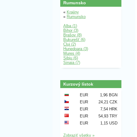
Rumunsko
«
Krajiny
«
Rumunsko
Alba (1)
Bihor (3)
Brašov (8)
Bukurešť (6)
Cluj (2)
Hunedoara (3)
Mures (4)
Sibiu (6)
Sinaia (7)
Kurzový lístok
EUR
1,96 BGN
EUR
24,21 CZK
EUR
7,54 HRK
EUR
54,93 TRY
EUR
1,15 USD
Zobraziť všetky »