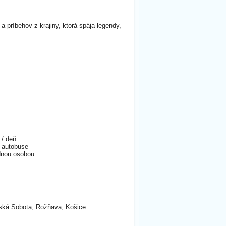
 príbehov z krajiny, ktorá spája legendy,
 / deň
 autobuse
ednou osobou
avská Sobota, Rožňava, Košice