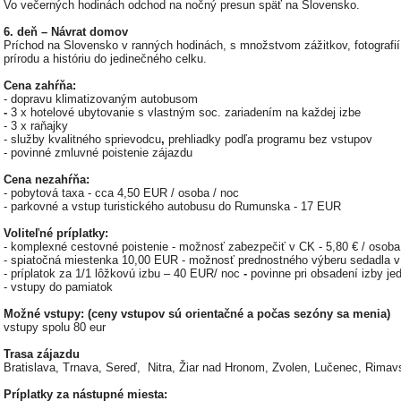
Vo večerných hodinách odchod na nočný presun späť na Slovensko.
6. deň – Návrat domov
Príchod na Slovensko v ranných hodinách, s množstvom zážitkov, fotografií a
prírodu a históriu do jedinečného celku.
Cena zahŕňa:
- dopravu klimatizovaným autobusom
-
3 x hotelové ubytovanie s vlastným soc. zariadením na každej izbe
- 3 x raňajky
- služby kvalitného sprievodcu
,
prehliadky podľa programu bez vstupov
- povinné zmluvné poistenie zájazdu
Cena nezahŕňa:
- pobytová taxa - cca 4,50 EUR / osoba / noc
- parkovné a vstup turistického autobusu do Rumunska - 17 EUR
Voliteľné príplatky:
- komplexné cestovné poistenie - možnosť zabezpečiť v CK - 5,80 € / osoba
- spiatočná miestenka 10,00 EUR - možnosť prednostného výberu sedadla v
- príplatok za 1/1 lôžkovú izbu – 40 EUR/ noc
-
povinne pri obsadení izby j
- vstupy do pamiatok
Možné vstupy: (ceny vstupov sú orientačné a počas sezóny sa menia)
vstupy spolu 80 eur
Trasa zájazdu
Bratislava, Trnava, Sereď, Nitra, Žiar nad Hronom, Zvolen, Lučenec, Rim
Príplatky za nástupné miesta: