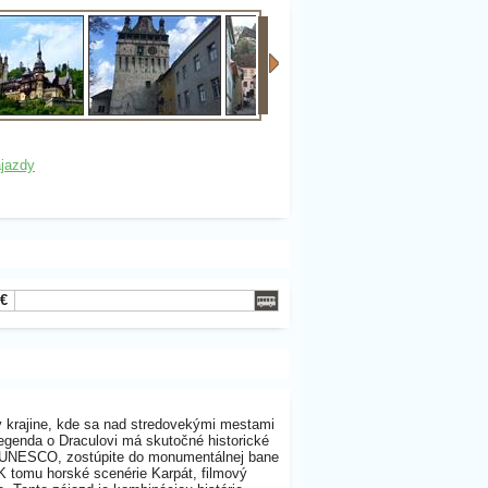
jazdy
 €
v krajine, kde sa nad stredovekými mestami
legenda o Draculovi má skutočné historické
ly UNESCO, zostúpite do monumentálnej bane
 K tomu horské scenérie Karpát, filmový