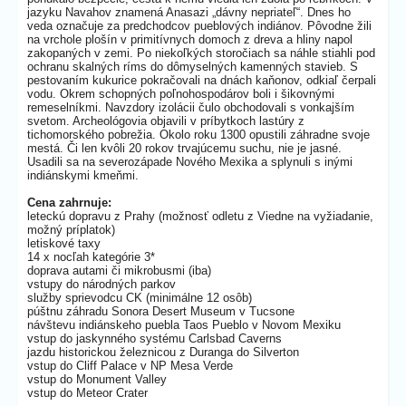
jazyku Navahov znamená Anasazi „dávny nepriateľ“. Dnes ho
veda označuje za predchodcov pueblových indiánov. Pôvodne žili
na vrchole plošín v primitívnych domoch z dreva a hliny napol
zakopaných v zemi. Po niekoľkých storočiach sa náhle stiahli pod
ochranu skalných ríms do dômyselných kamenných stavieb. S
pestovaním kukurice pokračovali na dnách kaňonov, odkiaľ čerpali
vodu. Okrem schopných poľnohospodárov boli i šikovnými
remeselníkmi. Navzdory izolácii čulo obchodovali s vonkajším
svetom. Archeológovia objavili v príbytkoch lastúry z
tichomorského pobrežia. Okolo roku 1300 opustili záhradne svoje
mestá. Či len kvôli 20 rokov trvajúcemu suchu, nie je jasné.
Usadili sa na severozápade Nového Mexika a splynuli s inými
indiánskymi kmeňmi.
Cena zahrnuje:
leteckú dopravu z Prahy (možnosť odletu z Viedne na vyžiadanie,
možný príplatok)
letiskové taxy
14 x nocľah kategórie 3*
doprava autami či mikrobusmi (iba)
vstupy do národných parkov
služby sprievodcu CK (minimálne 12 osôb)
púštnu záhradu Sonora Desert Museum v Tucsone
návštevu indiánskeho puebla Taos Pueblo v Novom Mexiku
vstup do jaskynného systému Carlsbad Caverns
jazdu historickou železnicou z Duranga do Silverton
vstup do Cliff Palace v NP Mesa Verde
vstup do Monument Valley
vstup do Meteor Crater