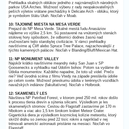
Prehliadka skalných oblúkov jedného z najznámejších národných
parkov USA Arches. Možnosť výberu z rady neopakovateľných
peších výletov vrátane prechádzky k Delicate Arch - oblúku, ktorý
je symbolom štátu Utah. Nocľah v Moab.
10: TAJOMNÉ MIESTA NA MESA VERDE
Prejazd do NP Mesa Verde. Skalné mestá ľudu Anasáziov
nájdeme vo výške 2,5 km. Sú postavené na vnútorných stenách
stolovej hory spôsobom, že odborníci dodnes žasnú nad
zručnosťami tejto starobylej civilizácie. V rámci prehliadky
navštívime aj Cliff alebo Spruce Tree Palace, najzachovalejší z
týchto kamenných palácov. Nocľah v Blanding/Bluff/Mexican Hat.
11: NP MONUMENT VALLEY
Najskôr krátko navštívime meandry rieky San Juan v SP
Goosenecks a vyhliadku nad Údolím bohov. Potom sa vydáme do
Údolia monumentov. Každého napadne, že toto už videl. Prečo
nie? Veď úvodná scéna z filmu Vtedy na západe preslávila údolie
po celom svete. Možnosť prieskumu údolia v terénnych vozidlách
navažských indiánov (fakultatívne). Nocľah v Holbrook.
12: SKAMENELÝ LES
Návšteva NP Petrified Forest, v ktorom pred 250 mil. rokov došlo
k procesu tlenia drevín a sýtenia silicami. Výsledkom je les
skamenelých stromov. Cestou do Flagstaff zastavíme pri 170 m
hlbokom a viac ako 1,5 km širokom kráteri Meteor Crater.
Gigantická diera je výsledkom kozmickej kolízie meteoritu, ktorý
skrížil dráhu so zemou pred 22 tisíc rokmi a napríklad v nej
trénovali americkí astronauti pristánie na mesiaci. Nocľah vo
Flagstaff.