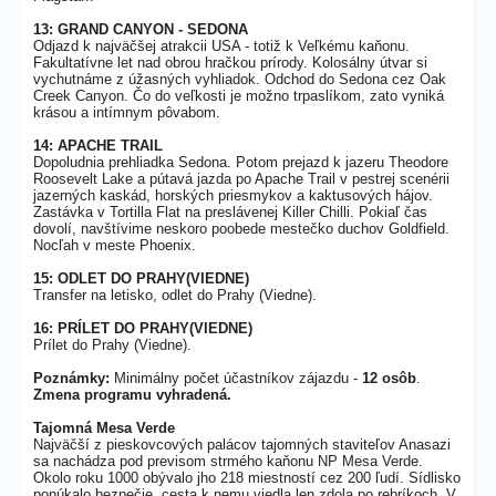
13: GRAND CANYON - SEDONA
Odjazd k najväčšej atrakcii USA - totiž k Veľkému kaňonu.
Fakultatívne let nad obrou hračkou prírody. Kolosálny útvar si
vychutnáme z úžasných vyhliadok. Odchod do Sedona cez Oak
Creek Canyon. Čo do veľkosti je možno trpaslíkom, zato vyniká
krásou a intímnym pôvabom.
14: APACHE TRAIL
Dopoludnia prehliadka Sedona. Potom prejazd k jazeru Theodore
Roosevelt Lake a pútavá jazda po Apache Trail v pestrej scenérii
jazerných kaskád, horských priesmykov a kaktusových hájov.
Zastávka v Tortilla Flat na preslávenej Killer Chilli. Pokiaľ čas
dovolí, navštívime neskoro poobede mestečko duchov Goldfield.
Nocľah v meste Phoenix.
15: ODLET DO PRAHY(VIEDNE)
Transfer na letisko, odlet do Prahy (Viedne).
16: PRÍLET DO PRAHY(VIEDNE)
Prílet do Prahy (Viedne).
Poznámky:
Minimálny počet účastníkov zájazdu -
12 osôb
.
Zmena programu vyhradená.
Tajomná Mesa Verde
Najväčší z pieskovcových palácov tajomných staviteľov Anasazi
sa nachádza pod previsom strmého kaňonu NP Mesa Verde.
Okolo roku 1000 obývalo jho 218 miestností cez 200 ľudí. Sídlisko
ponúkalo bezpečie, cesta k nemu viedla len zdola po rebríkoch. V