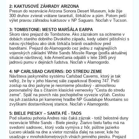
2: KAKTUSOVÉ ZÁHRADY ARIZONA
Presun do rezervácie Arizona Sonora Desert Museum, kde žije
300 druhov zvierat vrátane tarantulí, štrkáčov a púm. Potom peší
výlet pravou záhradou kaktusov v NP Saguaro. Nocľah v Tucson.
3: TOMBSTONE: MESTO MARŠÁLA EARPA
Skoro ráno prejazd do Tombstone. Ako zázrakom sa ocitneme v
dobách starého dobrého Divokého západu, kedy udatní pištoľníci s
rukou rýchlejšou ako útok štrkáča bránili osadníkov pred
banditami. Prejazd do Alamogordo cez jednu z najtajnejších
vojenských základní White Sands Missile Range (podľa aktuálnej
situácie návšteva), kde Američania odpálili v lete 1945 prvý
jadrovú pumu v dejinách ľudstva. Nocľah v Alamogordo.
4: NP CARLSBAD CAVERNS: DO STREDU ZEME
Návšteva jaskynného systému Carlsbad Caverns, ktorý je tak
veľký, že by v jeho hlavnej sále zaparkoval Boeing 747. Peší
zostup na dno jaskyne je nesmierne pôsobivý - atmosférou
porovnateľný iba s čítaním klasické verneovky "Cesta do stredu
zeme". Späť na povrch nás pochopiteľne vyvezie výťah. Cestou
na juh zastávka pri kamennej hradbe NP Guadalupe Mountains so
zvyškami dostavníkovej stanice. Nocľah v Alamogordo.
5: BIELE PIESKY – SANTA FÉ - TAOS
Pod siluetou pohoria Andres nás čaká zázrak - totiž belostné duny
rezervácie White Sands - Biele piesky. Žiarivo bielu farbu má na
svedomí sadrovec, ktorý voda vymýva z hôr, púštne jazierko
Lucero ukladá na dne a vietor roznáša ďalej na sever, kde ho
usadzuje v mnohokilometrových vlnách jemného piesku. Prejazd