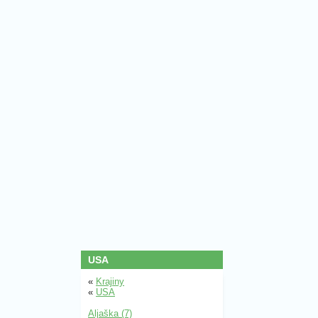
USA
«
Krajiny
«
USA
Aljaška (7)