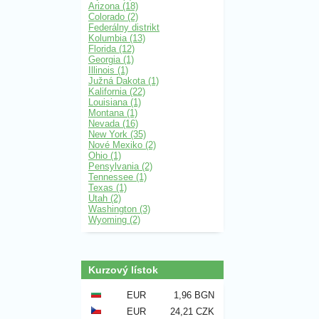
Arizona (18)
Colorado (2)
Federálny distrikt
Kolumbia (13)
Florida (12)
Georgia (1)
Illinois (1)
Južná Dakota (1)
Kalifornia (22)
Louisiana (1)
Montana (1)
Nevada (16)
New York (35)
Nové Mexiko (2)
Ohio (1)
Pensylvania (2)
Tennessee (1)
Texas (1)
Utah (2)
Washington (3)
Wyoming (2)
Kurzový lístok
EUR
1,96 BGN
EUR
24,21 CZK