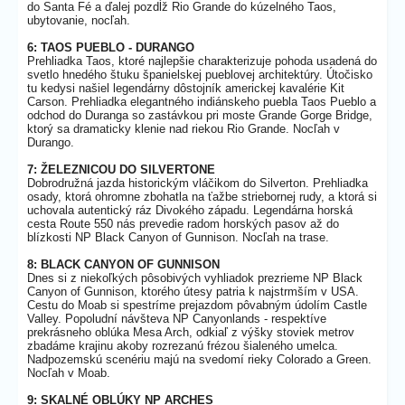
do Santa Fé a ďalej pozdĺž Rio Grande do kúzelného Taos,
ubytovanie, nocľah.
6: TAOS PUEBLO - DURANGO
Prehliadka Taos, ktoré najlepšie charakterizuje pohoda usadená do
svetlo hnedého štuku španielskej pueblovej architektúry. Útočisko
tu kedysi našiel legendárny dôstojník americkej kavalérie Kit
Carson. Prehliadka elegantného indiánskeho puebla Taos Pueblo a
odchod do Duranga so zastávkou pri moste Grande Gorge Bridge,
ktorý sa dramaticky klenie nad riekou Rio Grande. Nocľah v
Durango.
7: ŽELEZNICOU DO SILVERTONE
Dobrodružná jazda historickým vláčikom do Silverton. Prehliadka
osady, ktorá ohromne zbohatla na ťažbe striebornej rudy, a ktorá si
uchovala autentický ráz Divokého západu. Legendárna horská
cesta Route 550 nás prevedie radom horských pasov až do
blízkosti NP Black Canyon of Gunnison. Nocľah na trase.
8: BLACK CANYON OF GUNNISON
Dnes si z niekoľkých pôsobivých vyhliadok prezrieme NP Black
Canyon of Gunnison, ktorého útesy patria k najstrmším v USA.
Cestu do Moab si spestríme prejazdom pôvabným údolím Castle
Valley. Popoludní návšteva NP Canyonlands - respektíve
prekrásneho oblúka Mesa Arch, odkiaľ z výšky stoviek metrov
zbadáme krajinu akoby rozrezanú frézou šialeného umelca.
Nadpozemskú scenériu majú na svedomí rieky Colorado a Green.
Nocľah v Moab.
9: SKALNÉ OBLÚKY NP ARCHES