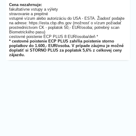
Cena nezahrnuje:
fakultatívne vstupy a výlety
stravovanie a prepitné
vstupné vízum alebo autorizáciu do USA - ESTA. Žiadosť podajte
na adrese: https://esta.cbp.dhs.gov (možnosť o vízum požiadať
prostredníctvom CK - poplatok 50,- EUR/osoba; potrebný scan
Biometrického pasu)
cestovné poistenie ECP PLUS 8 EUR/osoba/deň *
* cestovné poistenie ECP PLUS zahŕňa poistenie storno
poplatkov do 1.600,- EUR/osoba. V prípade záujmu je možné
doplatiť si STORNO PLUS za poplatok 5,6% z celkovej ceny
zájazdu.