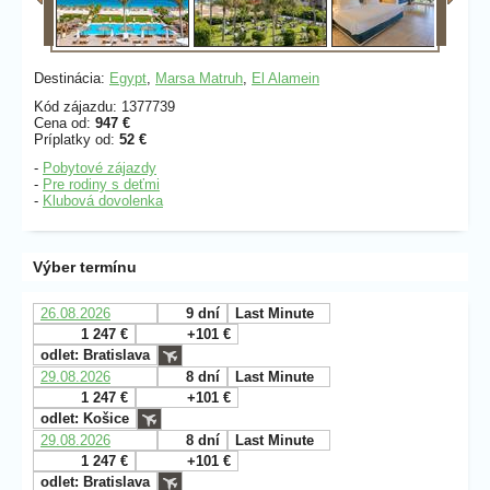
Destinácia:
Egypt
,
Marsa Matruh
,
El Alamein
Kód zájazdu: 1377739
Cena od:
947 €
Príplatky od:
52 €
-
Pobytové zájazdy
-
Pre rodiny s deťmi
-
Klubová dovolenka
Výber termínu
26.08.2026
9 dní
Last Minute
1 247 €
+101 €
odlet: Bratislava
29.08.2026
8 dní
Last Minute
1 247 €
+101 €
odlet: Košice
29.08.2026
8 dní
Last Minute
1 247 €
+101 €
odlet: Bratislava