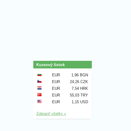
Kurzový lístok
EUR
1,96 BGN
EUR
24,26 CZK
EUR
7,54 HRK
EUR
55,03 TRY
EUR
1,15 USD
Zobraziť všetky »