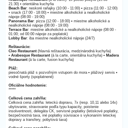
21:30) • orientálna kuchyňa
Beach Bar
: neskoré raňajky (10:00 - 11:00) • pizza (11:00 - 12:00)
• snack (17:00 - 18:00) • miestne alkoholické a nealkoholické
nápoje (08:00 - 19:00)
Panorama Bar
: pizza (12:00 - 18:00) • miestne alkoholické a
nealkoholické nápoje (08:00 - 19:00)
Terrace Ba
r: miestne alkoholické a nealkoholické nápoje (08:00 -
01:00; od 00:00 nápoje za poplatok)
Lobby Bar
: iba miestne nealkoholické nápoje (24/7)
Reštaurácie:
Cleo Restaurant
(hlavná reštaurácia, medzinárodná kuchyňa)
•
Arabesque Restaurant
(á la carte, orientálna kuchyňa) •
Madera
Restaurant
(á la carte, fusion kuchyňa)
Pláž:
piesočnatá pláž s pozvoľným vstupom do mora • plážový servis •
vodné športy (spoplatnené)
Oficiálne hodnotenie:
*****
Celková cena zahŕňa:
Celková cena zahŕňa: leteckú dopravu, 7x (resp. 10,11 alebo 14x)
ubytovanie, stravovanie podľa typu kapacity, poistenie
insolventnosti, delegáta CK, servisné poplatky (letiskové poplatky,
bezpečnostná taxa, iné poplatky súvisiace s vykonaním leteckej
dopravy a transfery, pobytová taxa)