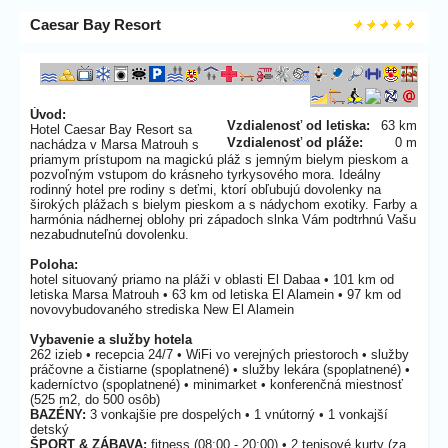
Caesar Bay Resort
Úvod:
Vzdialenosť od letiska:
63 km
Hotel Caesar Bay Resort sa
Vzdialenosť od pláže:
0 m
nachádza v Marsa Matrouh s
priamym prístupom na magickú pláž s jemným bielym pieskom a
pozvoľným vstupom do krásneho tyrkysového mora. Ideálny
rodinný hotel pre rodiny s deťmi, ktorí obľubujú dovolenky na
širokých plážach s bielym pieskom a s nádychom exotiky. Farby a
harmónia nádhernej oblohy pri západoch slnka Vám podtrhnú Vašu
nezabudnuteľnú dovolenku.
Poloha:
hotel situovaný priamo na pláži v oblasti El Dabaa • 101 km od
letiska Marsa Matrouh • 63 km od letiska El Alamein • 97 km od
novovybudovaného strediska New El Alamein
Vybavenie a služby hotela
262 izieb • recepcia 24/7 • WiFi vo verejných priestoroch • služby
práčovne a čistiarne (spoplatnené) • služby lekára (spoplatnené) •
kaderníctvo (spoplatnené) • minimarket • konferenčná miestnosť
(525 m2, do 500 osôb)
BAZÉNY:
3 vonkajšie pre dospelých • 1 vnútorný • 1 vonkajší
detský
ŠPORT & ZÁBAVA:
fitness (08:00 - 20:00) • 2 tenisové kurty (za