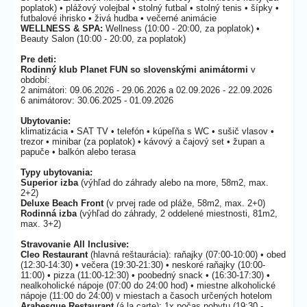
poplatok) • plážový volejbal • stolný futbal • stolný tenis • šípky •
futbalové ihrisko • živá hudba • večerné animácie
WELLNESS & SPA:
Wellness (10:00 - 20:00, za poplatok) •
Beauty Salon (10:00 - 20:00, za poplatok)
Pre deti:
Rodinný klub Planet FUN so slovenskými animátormi
v
období:
2 animátori: 09.06.2026 - 29.06.2026 a 02.09.2026 - 22.09.2026
6 animátorov: 30.06.2025 - 01.09.2026
Ubytovanie:
klimatizácia • SAT TV • telefón • kúpeľňa s WC • sušič vlasov •
trezor • minibar (za poplatok) • kávový a čajový set • župan a
papuče • balkón alebo terasa
Typy ubytovania:
Superior izba
(výhľad do záhrady alebo na more, 58m2, max.
2+2)
Deluxe Beach Front
(v prvej rade od pláže, 58m2, max. 2+0)
Rodinná izba
(výhľad do záhrady, 2 oddelené miestnosti, 81m2,
max. 3+2)
Stravovanie
All Inclusive:
Cleo Restaurant
(hlavná reštaurácia): raňajky (07:00-10:00) • obed
(12:30-14:30) • večera (19:30-21:30) • neskoré raňajky (10:00-
11:00) • pizza (11:00-12:30) • poobedný snack • (16:30-17:30) •
nealkoholické nápoje (07:00 do 24:00 hod) • miestne alkoholické
nápoje (11:00 do 24:00) v miestach a časoch určených hotelom
Arabesque Restaurant
(á la carte): 1x počas pobytu (19:30 -