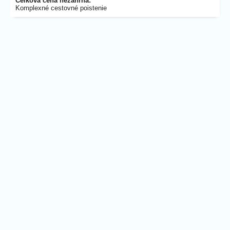
Celková cena nezahŕňa:
Komplexné cestovné poistenie