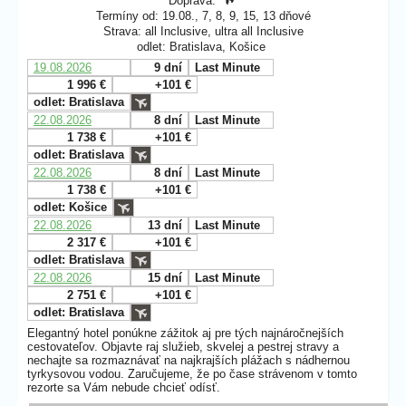
Doprava:
Termíny od: 19.08., 7, 8, 9, 15, 13 dňové
Strava: all Inclusive, ultra all Inclusive
odlet: Bratislava, Košice
19.08.2026
9 dní
Last Minute
1 996 €
+101 €
odlet: Bratislava
22.08.2026
8 dní
Last Minute
1 738 €
+101 €
odlet: Bratislava
22.08.2026
8 dní
Last Minute
1 738 €
+101 €
odlet: Košice
22.08.2026
13 dní
Last Minute
2 317 €
+101 €
odlet: Bratislava
22.08.2026
15 dní
Last Minute
2 751 €
+101 €
odlet: Bratislava
Elegantný hotel ponúkne zážitok aj pre tých najnáročnejších
cestovateľov. Objavte raj služieb, skvelej a pestrej stravy a
nechajte sa rozmaznávať na najkrajších plážach s nádhernou
tyrkysovou vodou. Zaručujeme, že po čase strávenom v tomto
rezorte sa Vám nebude chcieť odísť.