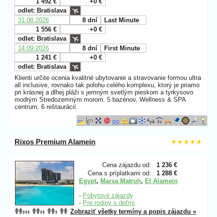
1 492 €
+0 €
odlet: Bratislava
31.08.2026
8 dní
Last Minute
1 556 €
+0 €
odlet: Bratislava
14.09.2026
8 dní
First Minute
1 241 €
+0 €
odlet: Bratislava
Klienti určite ocenia kvalitné ubytovanie a stravovanie formou ultra
all inclusive, rovnako tak polohu celého komplexu, ktorý je priamo
pri krásnej a dlhej pláži s jemným svetlým pieskom a tyrkysovo
modrým Stredozemným morom. 5 bazénov, Wellness & SPA
centrum, 6 reštaurácií.
Rixos Premium Alamein
Cena zájazdu od:
1 236 €
Cena s príplatkami od:
1 288 €
Egypt
,
Marsa Matruh
,
El Alamein
-
Pobytové zájazdy
-
Pre rodiny s deťmi
Zobraziť všetky termíny a popis zájazdu »