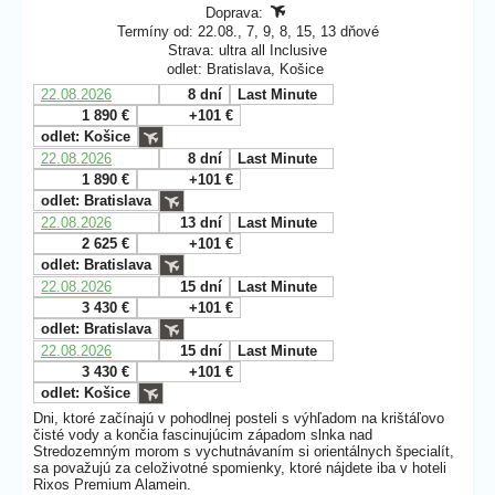
Doprava:
Termíny od: 22.08., 7, 9, 8, 15, 13 dňové
Strava: ultra all Inclusive
odlet: Bratislava, Košice
22.08.2026
8 dní
Last Minute
1 890 €
+101 €
odlet: Košice
22.08.2026
8 dní
Last Minute
1 890 €
+101 €
odlet: Bratislava
22.08.2026
13 dní
Last Minute
2 625 €
+101 €
odlet: Bratislava
22.08.2026
15 dní
Last Minute
3 430 €
+101 €
odlet: Bratislava
22.08.2026
15 dní
Last Minute
3 430 €
+101 €
odlet: Košice
Dni, ktoré začínajú v pohodlnej posteli s výhľadom na krištáľovo
čisté vody a končia fascinujúcim západom slnka nad
Stredozemným morom s vychutnávaním si orientálnych špecialít,
sa považujú za celoživotné spomienky, ktoré nájdete iba v hoteli
Rixos Premium Alamein.