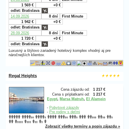
1 569 €
+0 €
odlet: Bratislava
14.09.2026
8 dní
First Minute
1 942 €
+0 €
odlet: Bratislava
28.09.2026
8 dní
First Minute
1 720 €
+0 €
odlet: Bratislava
Luxusný a štýlovo zariadený hotelový komplex vhodný aj pre
náročnejších klientov.
Regal Heights
Cena zájazdu od:
1 217 €
Cena s príplatkami od:
1 217 €
Egypt
,
Marsa Matruh
,
El Alamein
-
Pobytové zájazdy
-
Pre rodiny s deťmi
Zobraziť všetky termíny a popis zájazdu »