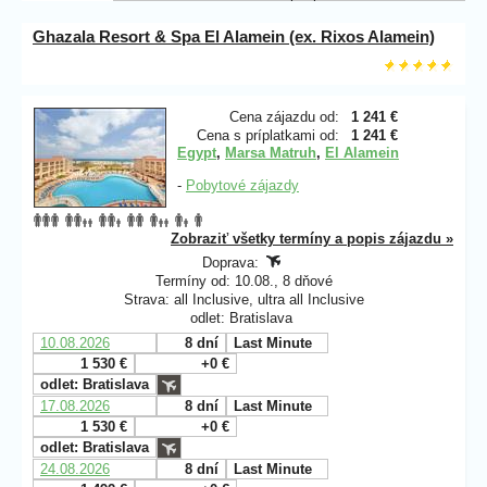
Ghazala Resort & Spa El Alamein (ex. Rixos Alamein)
Cena zájazdu od:
1 241 €
Cena s príplatkami od:
1 241 €
Egypt
,
Marsa Matruh
,
El Alamein
-
Pobytové zájazdy
Zobraziť všetky termíny a popis zájazdu »
Doprava:
Termíny od: 10.08., 8 dňové
Strava: all Inclusive, ultra all Inclusive
odlet: Bratislava
10.08.2026
8 dní
Last Minute
1 530 €
+0 €
odlet: Bratislava
17.08.2026
8 dní
Last Minute
1 530 €
+0 €
odlet: Bratislava
24.08.2026
8 dní
Last Minute