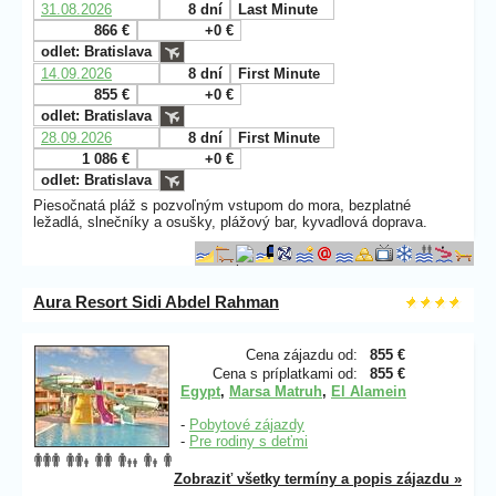
31.08.2026
8 dní
Last Minute
866 €
+0 €
odlet: Bratislava
14.09.2026
8 dní
First Minute
855 €
+0 €
odlet: Bratislava
28.09.2026
8 dní
First Minute
1 086 €
+0 €
odlet: Bratislava
Piesočnatá pláž s pozvoľným vstupom do mora, bezplatné
ležadlá, slnečníky a osušky, plážový bar, kyvadlová doprava.
Aura Resort Sidi Abdel Rahman
Cena zájazdu od:
855 €
Cena s príplatkami od:
855 €
Egypt
,
Marsa Matruh
,
El Alamein
-
Pobytové zájazdy
-
Pre rodiny s deťmi
Zobraziť všetky termíny a popis zájazdu »