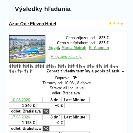
Výsledky hľadania
Azur One Eleven Hotel
Cena zájazdu od:
823 €
Cena s príplatkami od:
823 €
Egypt
,
Marsa Matruh
,
El Alamein
-
Pobytové zájazdy
Zobraziť všetky termíny a popis zájazdu »
Doprava:
Termíny od: 10.08., 8 dňové
Strava: all Inclusive
odlet: Bratislava
10.08.2026
8 dní
Last Minute
1 240 €
+0 €
odlet: Bratislava
17.08.2026
8 dní
Last Minute
1 198 €
+0 €
odlet: Bratislava