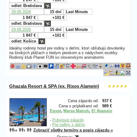
odlet: Bratislava
29.08.2026
15 dní
Last Minute
1 847 €
+101 €
odlet: Bratislava
29.08.2026
15 dní
Last Minute
1 847 €
+101 €
odlet: Košice
Ideálny rodinný hotel pre rodiny s deťmi, ktorí obľubujú dovolenky
na širokých plážach s bielym pieskom a s nádychom exotiky.
Rodinný klub Planet FUN so slovenskými animátormi.
Ghazala Resort & SPA (ex. Rixos Alamein)
Cena zájazdu od:
937 €
Cena s príplatkami od:
989 €
Egypt
,
Marsa Matruh
,
El Alamein
-
Pobytové zájazdy
-
Pre rodiny s deťmi
Zobraziť všetky termíny a popis zájazdu »