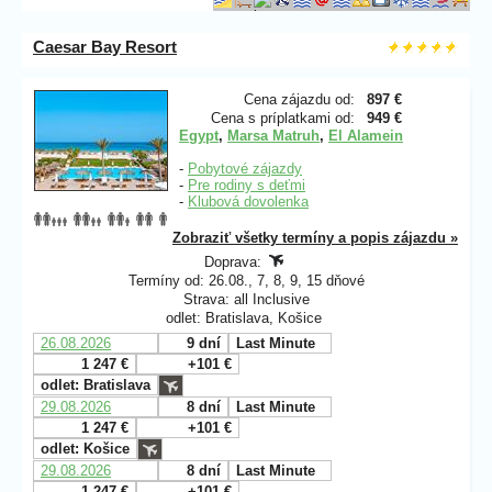
Caesar Bay Resort
Cena zájazdu od:
897 €
Cena s príplatkami od:
949 €
Egypt
,
Marsa Matruh
,
El Alamein
-
Pobytové zájazdy
-
Pre rodiny s deťmi
-
Klubová dovolenka
Zobraziť všetky termíny a popis zájazdu »
Doprava:
Termíny od: 26.08., 7, 8, 9, 15 dňové
Strava: all Inclusive
odlet: Bratislava, Košice
26.08.2026
9 dní
Last Minute
1 247 €
+101 €
odlet: Bratislava
29.08.2026
8 dní
Last Minute
1 247 €
+101 €
odlet: Košice
29.08.2026
8 dní
Last Minute
1 247 €
+101 €