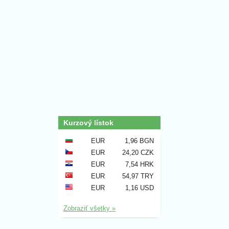
Kurzový lístok
EUR
1,96 BGN
EUR
24,20 CZK
EUR
7,54 HRK
EUR
54,97 TRY
EUR
1,16 USD
Zobraziť všetky »