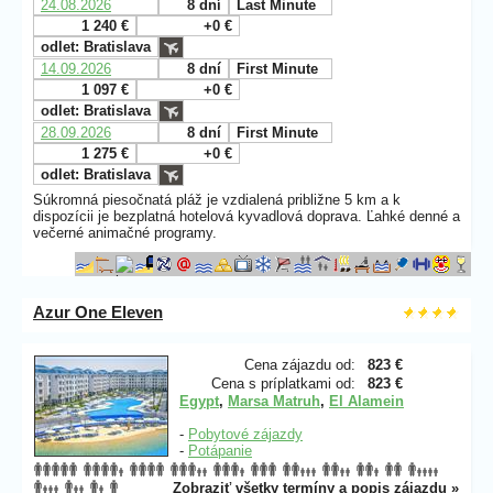
24.08.2026
8 dní
Last Minute
1 240 €
+0 €
odlet: Bratislava
14.09.2026
8 dní
First Minute
1 097 €
+0 €
odlet: Bratislava
28.09.2026
8 dní
First Minute
1 275 €
+0 €
odlet: Bratislava
Súkromná piesočnatá pláž je vzdialená približne 5 km a k
dispozícii je bezplatná hotelová kyvadlová doprava. Ľahké denné a
večerné animačné programy.
Azur One Eleven
Cena zájazdu od:
823 €
Cena s príplatkami od:
823 €
Egypt
,
Marsa Matruh
,
El Alamein
-
Pobytové zájazdy
-
Potápanie
Zobraziť všetky termíny a popis zájazdu »