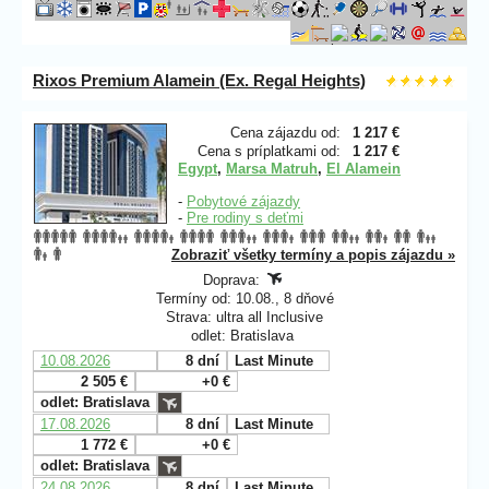
Rixos Premium Alamein (Ex. Regal Heights)
Cena zájazdu od:
1 217 €
Cena s príplatkami od:
1 217 €
Egypt
,
Marsa Matruh
,
El Alamein
-
Pobytové zájazdy
-
Pre rodiny s deťmi
Zobraziť všetky termíny a popis zájazdu »
Doprava:
Termíny od: 10.08., 8 dňové
Strava: ultra all Inclusive
odlet: Bratislava
10.08.2026
8 dní
Last Minute
2 505 €
+0 €
odlet: Bratislava
17.08.2026
8 dní
Last Minute
1 772 €
+0 €
odlet: Bratislava
24.08.2026
8 dní
Last Minute