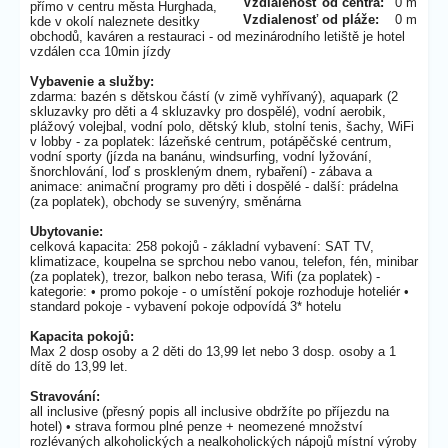
Vzdialenosť od centra:
0 m
přímo v centru města Hurghada,
Vzdialenosť od pláže:
0 m
kde v okolí naleznete desitky
obchodů, kaváren a restauraci - od mezinárodního letiště je hotel
vzdálen cca 10min jízdy
Vybavenie a služby:
zdarma: bazén s dětskou částí (v zimě vyhřívaný), aquapark (2
skluzavky pro děti a 4 skluzavky pro dospělé), vodní aerobik,
plážový volejbal, vodní polo, dětský klub, stolní tenis, šachy, WiFi
v lobby - za poplatek: lázeňské centrum, potápěčské centrum,
vodní sporty (jízda na banánu, windsurfing, vodní lyžování,
šnorchlování, loď s proskleným dnem, rybaření) - zábava a
animace: animační programy pro děti i dospělé - další: prádelna
(za poplatek), obchody se suvenýry, směnárna
Ubytovanie:
celková kapacita: 258 pokojů - základní vybavení: SAT TV,
klimatizace, koupelna se sprchou nebo vanou, telefon, fén, minibar
(za poplatek), trezor, balkon nebo terasa, Wifi (za poplatek) -
kategorie: • promo pokoje - o umístění pokoje rozhoduje hoteliér •
standard pokoje - vybavení pokoje odpovídá 3* hotelu
Kapacita pokojů:
Max 2 dosp osoby a 2 děti do 13,99 let nebo 3 dosp. osoby a 1
dítě do 13,99 let.
Stravování:
all inclusive (přesný popis all inclusive obdržíte po příjezdu na
hotel) • strava formou plné penze + neomezené množství
rozlévaných alkoholických a nealkoholických nápojů místní výroby