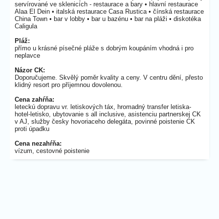
servírované ve sklenicích - restaurace a bary • hlavní restaurace
Alaa El Dein • italská restaurace Casa Rustica • čínská restaurace
China Town • bar v lobby • bar u bazénu • bar na pláži • diskotéka
Caligula
Pláž:
přímo u krásné písečné pláže s dobrým koupáním vhodná i pro
neplavce
Názor CK:
Doporučujeme. Skvělý poměr kvality a ceny. V centru dění, přesto
klidný resort pro příjemnou dovolenou.
Cena zahŕňa:
leteckú dopravu vr. letiskových táx, hromadný transfer letiska-
hotel-letisko, ubytovanie s all inclusive, asistenciu partnerskej CK
v AJ, služby česky hovoriaceho delegáta, povinné poistenie CK
proti úpadku
Cena nezahŕňa:
vízum, cestovné poistenie