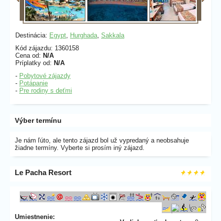
Destinácia:
Egypt
,
Hurghada
,
Sakkala
Kód zájazdu: 1360158
Cena od:
N/A
Príplatky od:
N/A
-
Pobytové zájazdy
-
Potápanie
-
Pre rodiny s deťmi
Výber termínu
Je nám ľúto, ale tento zájazd bol už vypredaný a neobsahuje
žiadne termíny. Vyberte si prosím iný zájazd.
Le Pacha Resort
Umiestnenie: