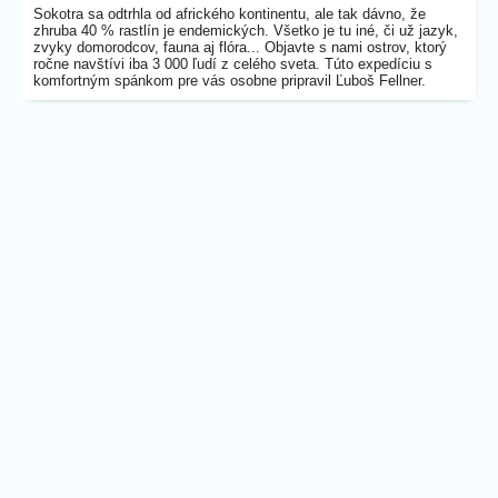
Sokotra sa odtrhla od afrického kontinentu, ale tak dávno, že
zhruba 40 % rastlín je endemických. Všetko je tu iné, či už jazyk,
zvyky domorodcov, fauna aj flóra... Objavte s nami ostrov, ktorý
ročne navštívi iba 3 000 ľudí z celého sveta. Túto expedíciu s
komfortným spánkom pre vás osobne pripravil Ľuboš Fellner.