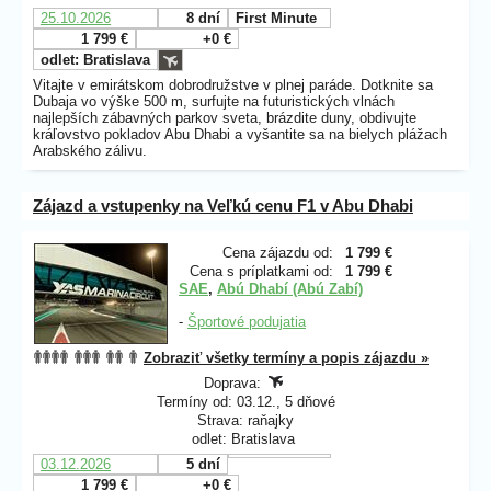
25.10.2026
8 dní
First Minute
1 799 €
+0 €
odlet: Bratislava
Vitajte v emirátskom dobrodružstve v plnej paráde. Dotknite sa
Dubaja vo výške 500 m, surfujte na futuristických vlnách
najlepších zábavných parkov sveta, brázdite duny, obdivujte
kráľovstvo pokladov Abu Dhabi a vyšantite sa na bielych plážach
Arabského zálivu.
Zájazd a vstupenky na Veľkú cenu F1 v Abu Dhabi
Cena zájazdu od:
1 799 €
Cena s príplatkami od:
1 799 €
SAE
,
Abú Dhabí (Abú Zabí)
-
Športové podujatia
Zobraziť všetky termíny a popis zájazdu »
Doprava:
Termíny od: 03.12., 5 dňové
Strava: raňajky
odlet: Bratislava
03.12.2026
5 dní
1 799 €
+0 €