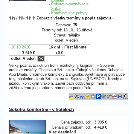
-
Pobytovo-poznávacie
-
Safari
-
Kombinované pobyty
Zobraziť všetky termíny a popis zájazdu »
Doprava:
Termíny od: 18.10., 16 dňové
Strava: raňajky
odlet: Viedeň
18.10.2026
16 dní
First Minute
3 519 €
+0 €
odlet: Viedeň
Veľký poznávací okruh tromi exotickými krajinami – Spojené
arabské emiráty, Thajsko a Srí Lanka. Čakajú vás ikony Dubaja a
Abú Dhabí, chrámové komplexy Bangkoku, Ayutthaya aj plávajúce
trhy, následne okruh Srí Lankou so Sigiriyou (UNESCO), Kandy a
jazdou ikonickým vlakom. Záver patrí oddychu pri mori a
zážitkovému jeep safari v národnom parku Yala.
Sokotra komfortne - v hoteloch
Cena zájazdu od:
3 995 €
Cena s príplatkami od:
4 418 €
Viac destinácií