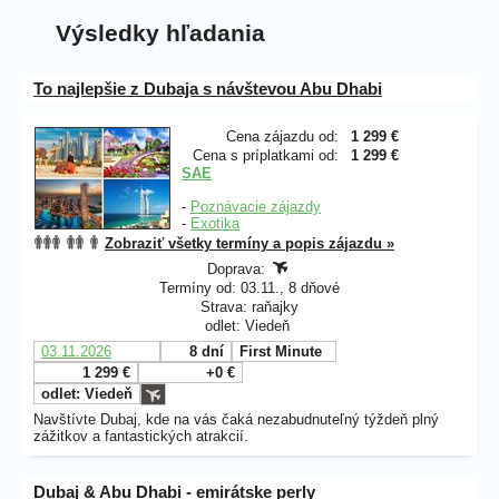
Výsledky hľadania
To najlepšie z Dubaja s návštevou Abu Dhabi
Cena zájazdu od:
1 299 €
Cena s príplatkami od:
1 299 €
SAE
-
Poznávacie zájazdy
-
Exotika
Zobraziť všetky termíny a popis zájazdu »
Doprava:
Termíny od: 03.11., 8 dňové
Strava: raňajky
odlet: Viedeň
03.11.2026
8 dní
First Minute
1 299 €
+0 €
odlet: Viedeň
Navštívte Dubaj, kde na vás čaká nezabudnuteľný týždeň plný
zážitkov a fantastických atrakcií.
Dubaj & Abu Dhabi - emirátske perly