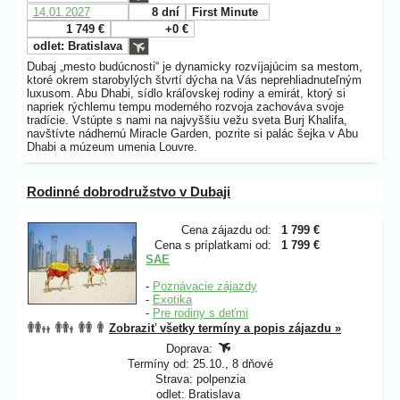
14.01.2027
8 dní
First Minute
1 749 €
+0 €
odlet: Bratislava
Dubaj „mesto budúcnosti“ je dynamicky rozvíjajúcim sa mestom,
ktoré okrem starobylých štvrtí dýcha na Vás neprehliadnuteľným
luxusom. Abu Dhabi, sídlo kráľovskej rodiny a emirát, ktorý si
napriek rýchlemu tempu moderného rozvoja zachováva svoje
tradície. Vstúpte s nami na najvyššiu vežu sveta Burj Khalifa,
navštívte nádhernú Miracle Garden, pozrite si palác šejka v Abu
Dhabi a múzeum umenia Louvre.
Rodinné dobrodružstvo v Dubaji
Cena zájazdu od:
1 799 €
Cena s príplatkami od:
1 799 €
SAE
-
Poznávacie zájazdy
-
Exotika
-
Pre rodiny s deťmi
Zobraziť všetky termíny a popis zájazdu »
Doprava:
Termíny od: 25.10., 8 dňové
Strava: polpenzia
odlet: Bratislava