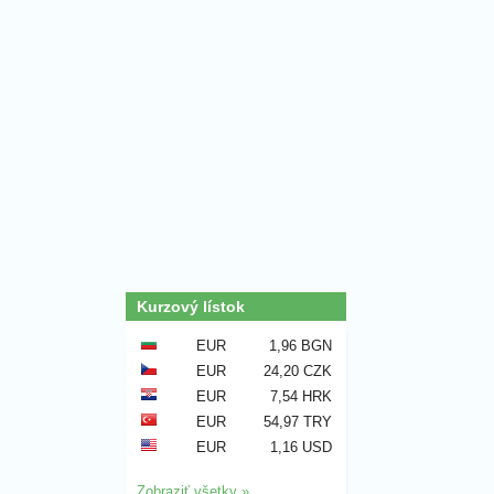
Kurzový lístok
EUR
1,96 BGN
EUR
24,20 CZK
EUR
7,54 HRK
EUR
54,97 TRY
EUR
1,16 USD
Zobraziť všetky »