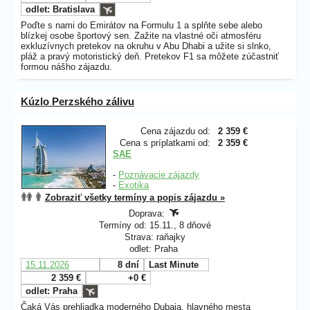
odlet: Bratislava
Poďte s nami do Emirátov na Formulu 1 a splňte sebe alebo
blízkej osobe športový sen. Zažite na vlastné oči atmosféru
exkluzívnych pretekov na okruhu v Abu Dhabi a užite si slnko,
pláž a pravý motoristický deň. Pretekov F1 sa môžete zúčastniť
formou nášho zájazdu.
Kúzlo Perzského zálivu
Cena zájazdu od:
2 359 €
Cena s príplatkami od:
2 359 €
SAE
-
Poznávacie zájazdy
-
Exotika
Zobraziť všetky termíny a popis zájazdu »
Doprava:
Termíny od: 15.11., 8 dňové
Strava: raňajky
odlet: Praha
15.11.2026
8 dní
Last Minute
2 359 €
+0 €
odlet: Praha
Čaká Vás prehliadka moderného Dubaja, hlavného mesta