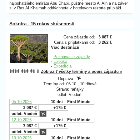
najbohatšieho emirátu Abu Dhabi, púštne mesto Al Ain a na záver
si v Ras Al Khaimah oddýchnete v hotelovom rezorte pri pláži.
Sokotra - 15 rokov skúseností
Cena zájazdu od:
3 087 €
Cena s príplatkami od:
3 262 €
Viac destinácií
-
Poznávacie zájazdy
-
Exotika
-
Expedícia
Zobraziť všetky termíny a popis zájazdu »
Doprava:
Termíny od: 05.10., 10 dňové
Strava: raňajky
odlet: Viedeň
05.10.2026
10 dní
First Minute
3 087 €
+175 €
odlet: Viedeň
12.10.2026
10 dní
First Minute
3 087 €
+175 €
odlet: Viedeň
19.10.2026
10 dní
First Minute