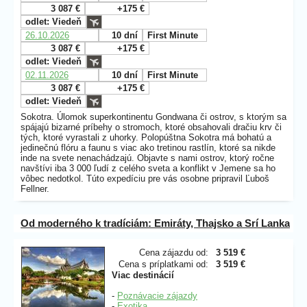
3 087 €
+175 €
odlet: Viedeň
26.10.2026
10 dní
First Minute
3 087 €
+175 €
odlet: Viedeň
02.11.2026
10 dní
First Minute
3 087 €
+175 €
odlet: Viedeň
Sokotra. Úlomok superkontinentu Gondwana či ostrov, s ktorým sa
spájajú bizarné príbehy o stromoch, ktoré obsahovali dračiu krv či
tých, ktoré vyrastali z uhorky. Polopúštna Sokotra má bohatú a
jedinečnú flóru a faunu s viac ako tretinou rastlín, ktoré sa nikde
inde na svete nenachádzajú. Objavte s nami ostrov, ktorý ročne
navštívi iba 3 000 ľudí z celého sveta a konflikt v Jemene sa ho
vôbec nedotkol. Túto expedíciu pre vás osobne pripravil Ľuboš
Fellner.
Od moderného k tradíciám: Emiráty, Thajsko a Srí Lanka
Cena zájazdu od:
3 519 €
Cena s príplatkami od:
3 519 €
Viac destinácií
-
Poznávacie zájazdy
-
Exotika