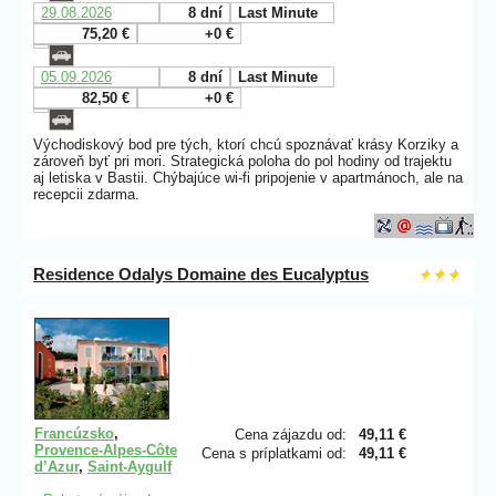
29.08.2026
8 dní
Last Minute
75,20 €
+0 €
05.09.2026
8 dní
Last Minute
82,50 €
+0 €
Východiskový bod pre tých, ktorí chcú spoznávať krásy Korziky a
zároveň byť pri mori. Strategická poloha do pol hodiny od trajektu
aj letiska v Bastii. Chýbajúce wi-fi pripojenie v apartmánoch, ale na
recepcii zdarma.
Residence Odalys Domaine des Eucalyptus
Francúzsko
,
Cena zájazdu od:
49,11 €
Provence-Alpes-Côte
Cena s príplatkami od:
49,11 €
d’Azur
,
Saint-Aygulf