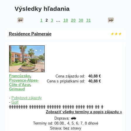
Výsledky hľadania
1
2
3
...
10
20
30
31
Residence Palmeraie
Francúzsko
,
Cena zájazdu od:
40,88 €
Provence-Alpes-
Cena s príplatkami od:
40,88 €
Côte d’Azur
,
Grimaud
-
Pobytové zájazdy
-
Golf
Zobraziť všetky termíny a popis zájazdu »
Doprava:
Termíny od: 08.08., 4, 5, 6, 7, 8 dňové
Strava: bez stravy