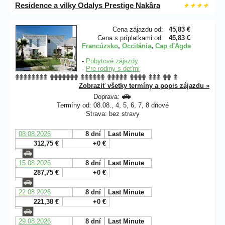
Residence a vilky Odalys Prestige Nakâra
Cena zájazdu od:
45,83 €
Cena s príplatkami od:
45,83 €
Francúzsko
,
Occitánia
,
Cap d'Agde
-
Pobytové zájazdy
-
Pre rodiny s deťmi
Zobraziť všetky termíny a popis zájazdu »
Doprava:
Termíny od: 08.08., 4, 5, 6, 7, 8 dňové
Strava: bez stravy
08.08.2026
8 dní
Last Minute
312,75 €
+0 €
15.08.2026
8 dní
Last Minute
287,75 €
+0 €
22.08.2026
8 dní
Last Minute
221,38 €
+0 €
29.08.2026
8 dní
Last Minute