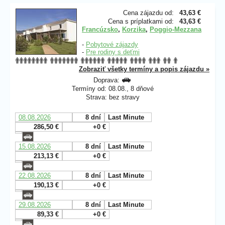
Cena zájazdu od:
43,63 €
Cena s príplatkami od:
43,63 €
Francúzsko
,
Korzika
,
Poggio-Mezzana
-
Pobytové zájazdy
-
Pre rodiny s deťmi
Zobraziť všetky termíny a popis zájazdu »
Doprava:
Termíny od: 08.08., 8 dňové
Strava: bez stravy
08.08.2026
8 dní
Last Minute
286,50 €
+0 €
15.08.2026
8 dní
Last Minute
213,13 €
+0 €
22.08.2026
8 dní
Last Minute
190,13 €
+0 €
29.08.2026
8 dní
Last Minute
89,33 €
+0 €