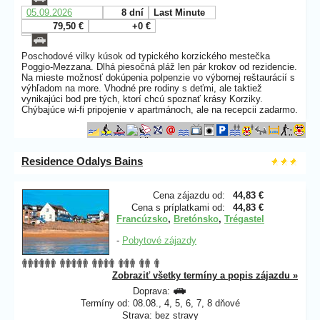
05.09.2026
8 dní
Last Minute
79,50 €
+0 €
Poschodové vilky kúsok od typického korzického mestečka
Poggio-Mezzana. Dlhá piesočná pláž len pár krokov od rezidencie.
Na mieste možnosť dokúpenia polpenzie vo výbornej reštaurácií s
výhľadom na more. Vhodné pre rodiny s deťmi, ale taktiež
vynikajúci bod pre tých, ktorí chcú spoznať krásy Korziky.
Chýbajúce wi-fi pripojenie v apartmánoch, ale na recepcii zadarmo.
Residence Odalys Bains
Cena zájazdu od:
44,83 €
Cena s príplatkami od:
44,83 €
Francúzsko
,
Bretónsko
,
Trégastel
-
Pobytové zájazdy
Zobraziť všetky termíny a popis zájazdu »
Doprava:
Termíny od: 08.08., 4, 5, 6, 7, 8 dňové
Strava: bez stravy