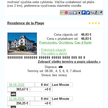
možnosť využitia siete cyklotrás. Väčšia vzdialenosť od pláže
(cez 2 km), preferencia využívania vlastného vozidla.
Residence de la Plage
Cena zájazdu od:
48,83 €
Cena s príplatkami od:
48,83 €
Francúzsko
,
Occitánia
,
Cap d'Agde
-
Pobytové zájazdy
-
Pre rodiny s deťmi
Zobraziť všetky termíny a popis zájazdu »
Doprava:
Termíny od: 08.08., 4, 5, 6, 8, 7 dňové
Strava: bez stravy
08.08.2026
8 dní
Last Minute
383,67 €
+0 €
15.08.2026
8 dní
Last Minute
350,25 €
+0 €