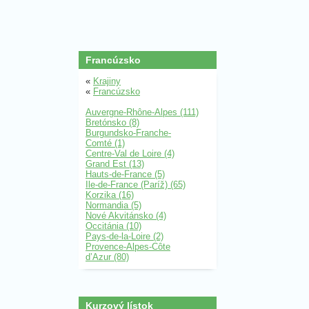
Francúzsko
«
Krajiny
«
Francúzsko
Auvergne-Rhône-Alpes (111)
Bretónsko (8)
Burgundsko-Franche-
Comté (1)
Centre-Val de Loire (4)
Grand Est (13)
Hauts-de-France (5)
Ile-de-France (Paríž) (65)
Korzika (16)
Normandia (5)
Nové Akvitánsko (4)
Occitánia (10)
Pays-de-la-Loire (2)
Provence-Alpes-Côte
d’Azur (80)
Kurzový lístok