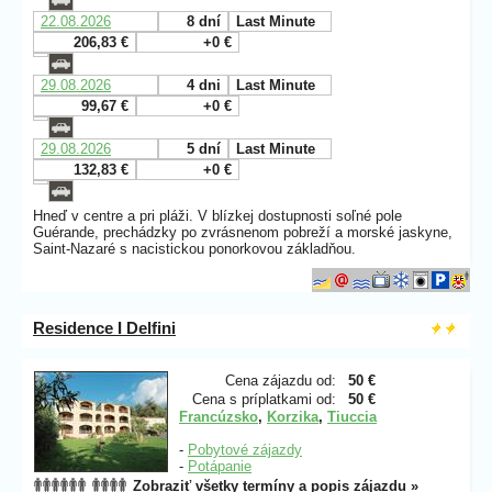
22.08.2026
8 dní
Last Minute
206,83 €
+0 €
29.08.2026
4 dni
Last Minute
99,67 €
+0 €
29.08.2026
5 dní
Last Minute
132,83 €
+0 €
Hneď v centre a pri pláži. V blízkej dostupnosti soľné pole
Guérande, prechádzky po zvrásnenom pobreží a morské jaskyne,
Saint-Nazaré s nacistickou ponorkovou základňou.
Residence I Delfini
Cena zájazdu od:
50 €
Cena s príplatkami od:
50 €
Francúzsko
,
Korzika
,
Tiuccia
-
Pobytové zájazdy
-
Potápanie
Zobraziť všetky termíny a popis zájazdu »