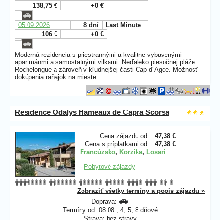
138,75 €
+0 €
05.09.2026
8 dní
Last Minute
106 €
+0 €
Moderná rezidencia s priestrannými a kvalitne vybavenými
apartmánmi a samostatnými vilkami. Neďaleko piesočnej pláže
Rochelongue a zároveň v kľudnejšej časti Cap d´Agde. Možnosť
dokúpenia raňajok na mieste.
Residence Odalys Hameaux de Capra Scorsa
Cena zájazdu od:
47,38 €
Cena s príplatkami od:
47,38 €
Francúzsko
,
Korzika
,
Losari
-
Pobytové zájazdy
Zobraziť všetky termíny a popis zájazdu »
Doprava:
Termíny od: 08.08., 4, 5, 8 dňové
Strava: bez stravy