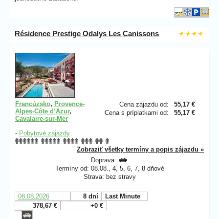
Résidence Prestige Odalys Les Canissons
Francúzsko
,
Provence-
Cena zájazdu od:
55,17 €
Alpes-Côte d’Azur
,
Cena s príplatkami od:
55,17 €
Cavalaire-sur-Mer
-
Pobytové zájazdy
Zobraziť všetky termíny a popis zájazdu »
Doprava:
Termíny od: 08.08., 4, 5, 6, 7, 8 dňové
Strava: bez stravy
08.08.2026
8 dní
Last Minute
378,67 €
+0 €