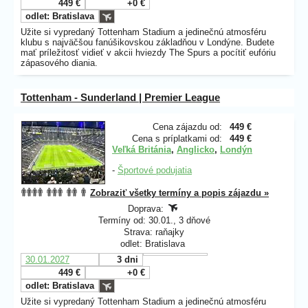
449 €
+0 €
odlet: Bratislava
Užite si vypredaný Tottenham Stadium
a jedinečnú atmosféru
klubu s najväčšou fanúšikovskou základňou v Londýne. Budete
mať príležitosť vidieť v akcii hviezdy The Spurs a pocítiť eufóriu
zápasového diania.
Tottenham - Sunderland | Premier League
Cena zájazdu od:
449 €
Cena s príplatkami od:
449 €
Veľká Británia
,
Anglicko
,
Londýn
-
Športové podujatia
Zobraziť všetky termíny a popis zájazdu »
Doprava:
Termíny od: 30.01., 3 dňové
Strava: raňajky
odlet: Bratislava
30.01.2027
3 dni
449 €
+0 €
odlet: Bratislava
Užite si vypredaný Tottenham Stadium a jedinečnú atmosféru