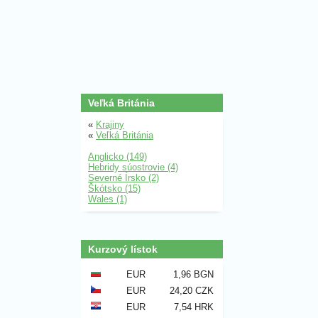
Veľká Británia
«
Krajiny
«
Veľká Británia
Anglicko (149)
Hebridy súostrovie (4)
Severné Írsko (2)
Škótsko (15)
Wales (1)
Kurzový lístok
EUR
1,96 BGN
EUR
24,20 CZK
EUR
7,54 HRK