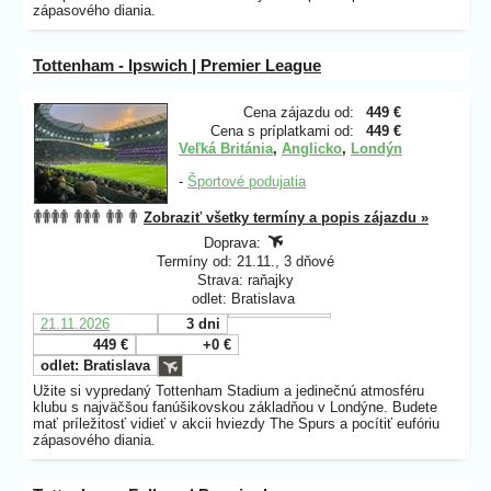
zápasového diania.
Tottenham - Ipswich | Premier League
Cena zájazdu od:
449 €
Cena s príplatkami od:
449 €
Veľká Británia
,
Anglicko
,
Londýn
-
Športové podujatia
Zobraziť všetky termíny a popis zájazdu »
Doprava:
Termíny od: 21.11., 3 dňové
Strava: raňajky
odlet: Bratislava
21.11.2026
3 dni
449 €
+0 €
odlet: Bratislava
Užite si vypredaný Tottenham Stadium a jedinečnú atmosféru
klubu s najväčšou fanúšikovskou základňou v Londýne. Budete
mať príležitosť vidieť v akcii hviezdy The Spurs a pocítiť eufóriu
zápasového diania.