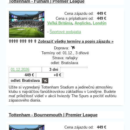
Tottenham - Fulham | Premier League
Cena zájazdu od:
449 €
Cena s príplatkami od:
449 €
Veľká Británia
,
Anglicko
,
Londýn
-
Športové podujatia
Zobraziť všetky termíny a popis zájazdu »
Doprava:
Termíny od: 01.12., 3 dňové
Strava: raňajky
odlet: Bratislava
01.12.2026
3 dni
449 €
+0 €
odlet: Bratislava
Užite si vypredaný Tottenham Stadium
a jedinečnú atmosféru
klubu s najväčšou fanúšikovskou základňou v Londýne. Budete
mať príležitosť vidieť v akcii hviezdy The Spurs a pocítiť eufóriu
zápasového diania.
Tottenham - Bournemouth | Premier League
Cena zájazdu od:
449 €