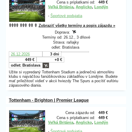
Cena s príplatkami od:
449 €
Veľká Británia
,
Anglicko
,
Londýn
-
Športové podujatia
Zobraziť všetky termíny a popis zájazdu »
Doprava:
Termíny od: 26.12., 3 dňové
Strava: raňajky
odlet: Bratislava
26.12.2026
3 dni
449 €
+0 €
odlet: Bratislava
Užite si vypredaný Tottenham Stadium
a jedinečnú atmosféru
klubu s najväčšou fanúšikovskou základňou v Londýne. Budete
mať príležitosť vidieť v akcii hviezdy The Spurs a pocítiť eufóriu
zápasového diania.
Tottenham - Brighton | Premier League
Cena zájazdu od:
449 €
Cena s príplatkami od:
449 €
Veľká Británia
,
Anglicko
,
Londýn
-
Športové podujatia