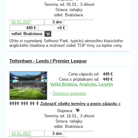
Termíny od: 05.01., 3 dňové
Strava: raňajky
odlet: Bratislava
05.01.2027
3 dni
449 €
+0 €
odlet: Bratislava
Užite si vypredaný Selhurst Park, typickú atmosféru klasického
anglického štadióna a možnosť vidieť TOP tímy za lepšie ceny.
Tottenham - Leeds | Premier League
Cena zájazdu od:
449 €
Cena s príplatkami od:
449 €
Veľká Británia
,
Anglicko
,
Londýn
-
Športové podujatia
Zobraziť všetky termíny a popis zájazdu »
Doprava:
Termíny od: 16.01., 3 dňové
Strava: raňajky
odlet: Bratislava
16.01.2027
3 dni