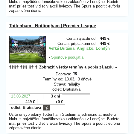
klubu s najväčšou fanúšikovskou základňou v Londýne. Budete
mať príležitosť vidieť v akcii hviezdy The Spurs a pocítiť eufóriu
zápasového diania.
Tottenham - Nottingham | Premier League
Cena zájazdu od:
449 €
Cena s príplatkami od:
449 €
Veľká Británia
,
Anglicko
,
Londýn
-
Športové podujatia
Zobraziť všetky termíny a popis zájazdu »
Doprava:
Termíny od: 13.03., 3 dňové
Strava: raňajky
odlet: Bratislava
13.03.2027
3 dni
449 €
+0 €
odlet: Bratislava
Užite si vypredaný Tottenham Stadium a jedinečnú atmosféru
klubu s najväčšou fanúšikovskou základňou v Londýne. Budete
mať príležitosť vidieť v akcii hviezdy The Spurs a pocítiť eufóriu
zápasového diania.