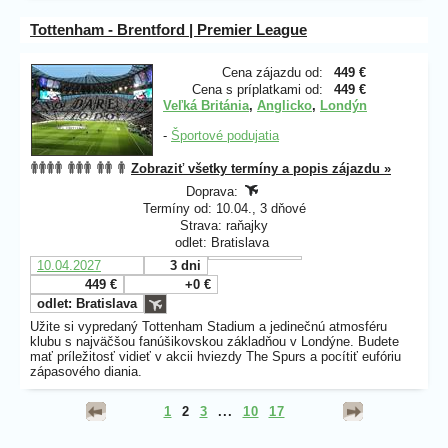
Tottenham - Brentford | Premier League
Cena zájazdu od:
449 €
Cena s príplatkami od:
449 €
Veľká Británia
,
Anglicko
,
Londýn
-
Športové podujatia
Zobraziť všetky termíny a popis zájazdu »
Doprava:
Termíny od: 10.04., 3 dňové
Strava: raňajky
odlet: Bratislava
10.04.2027
3 dni
449 €
+0 €
odlet: Bratislava
Užite si vypredaný Tottenham Stadium
a jedinečnú atmosféru
klubu s najväčšou fanúšikovskou základňou v Londýne. Budete
mať príležitosť vidieť v akcii hviezdy The Spurs a pocítiť eufóriu
zápasového diania.
1
2
3
...
10
17