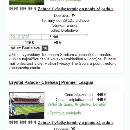
Zobraziť všetky termíny a popis zájazdu »
Doprava:
Termíny od: 29.12., 3 dňové
Strava: raňajky
odlet: Bratislava
29.12.2026
3 dni
449 €
+0 €
odlet: Bratislava
Užite si vypredaný Tottenham Stadium a jedinečnú atmosféru
klubu s najväčšou fanúšikovskou základňou v Londýne. Budete
mať príležitosť vidieť v akcii hviezdy The Spurs a pocítiť eufóriu
zápasového diania.
Crystal Palace - Chelsea | Premier League
Cena zájazdu od:
449 €
Cena s príplatkami od:
449 €
Veľká Británia
,
Anglicko
,
Londýn
-
Športové podujatia
Zobraziť všetky termíny a popis zájazdu »
Doprava: