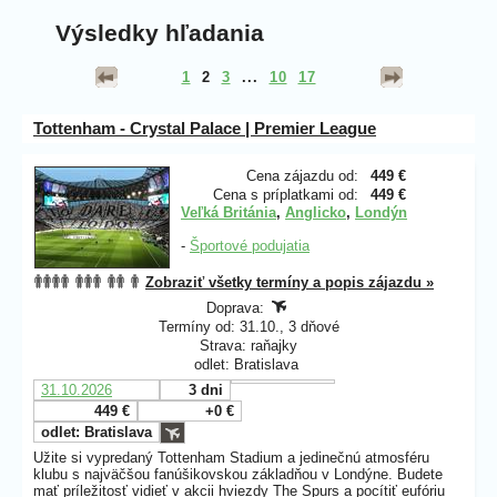
Výsledky hľadania
1
2
3
...
10
17
Tottenham - Crystal Palace | Premier League
Cena zájazdu od:
449 €
Cena s príplatkami od:
449 €
Veľká Británia
,
Anglicko
,
Londýn
-
Športové podujatia
Zobraziť všetky termíny a popis zájazdu »
Doprava:
Termíny od: 31.10., 3 dňové
Strava: raňajky
odlet: Bratislava
31.10.2026
3 dni
449 €
+0 €
odlet: Bratislava
Užite si vypredaný Tottenham Stadium
a jedinečnú atmosféru
klubu s najväčšou fanúšikovskou základňou v Londýne. Budete
mať príležitosť vidieť v akcii hviezdy The Spurs a pocítiť eufóriu