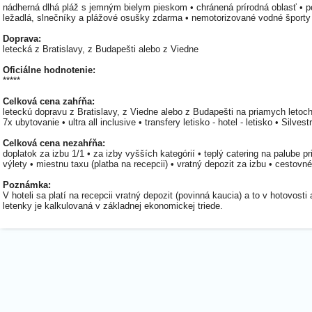
nádherná dlhá pláž s jemným bielym pieskom • chránená prírodná oblasť • p
ležadlá, slnečníky a plážové osušky zdarma • nemotorizované vodné športy • 
Doprava:
letecká z Bratislavy, z Budapešti alebo z Viedne
Oficiálne hodnotenie:
*****
Celková cena zahŕňa:
leteckú dopravu z Bratislavy, z Viedne alebo z Budapešti na priamych letoch 
7x ubytovanie • ultra all inclusive • transfery letisko - hotel - letisko • Silv
Celková cena nezahŕňa:
doplatok za izbu 1/1 • za izby vyšších kategórií • teplý catering na palube pri
výlety • miestnu taxu (platba na recepcii) • vratný depozit za izbu • cestovn
Poznámka:
V hoteli sa platí na recepcii vratný depozit (povinná kaucia) a to v hotovosti
letenky je kalkulovaná v základnej ekonomickej triede.