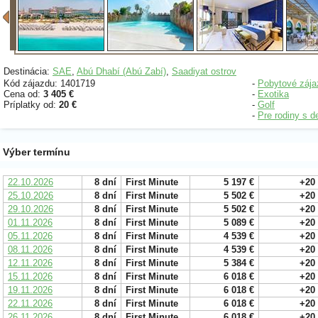
Destinácia:
SAE
,
Abú Dhabí (Abú Zabí)
,
Saadiyat ostrov
Kód zájazdu: 1401719
-
Pobytové zája
Cena od:
3 405 €
-
Exotika
Príplatky od:
20 €
-
Golf
-
Pre rodiny s d
Výber termínu
22.10.2026
8 dní
First Minute
5 197 €
+20
25.10.2026
8 dní
First Minute
5 502 €
+20
29.10.2026
8 dní
First Minute
5 502 €
+20
01.11.2026
8 dní
First Minute
5 089 €
+20
05.11.2026
8 dní
First Minute
4 539 €
+20
08.11.2026
8 dní
First Minute
4 539 €
+20
12.11.2026
8 dní
First Minute
5 384 €
+20
15.11.2026
8 dní
First Minute
6 018 €
+20
19.11.2026
8 dní
First Minute
6 018 €
+20
22.11.2026
8 dní
First Minute
6 018 €
+20
26.11.2026
8 dní
First Minute
6 018 €
+20