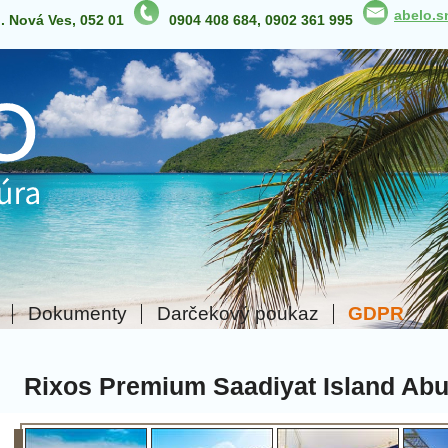
abelo.
p. Nová Ves, 052 01
0904 408 684, 0902 361 995
Dokumenty
Darčekový poukaz
GDPR
Rixos Premium Saadiyat Island Ab