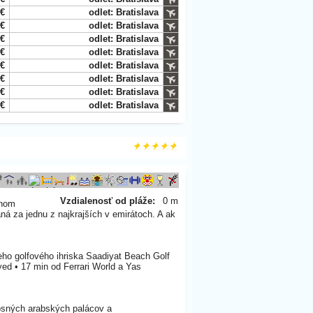
 €
odlet: Bratislava
 €
odlet: Bratislava
 €
odlet: Bratislava
 €
odlet: Bratislava
 €
odlet: Bratislava
 €
odlet: Bratislava
 €
odlet: Bratislava
 €
odlet: Bratislava
Vzdialenosť od pláže:
0 m
rnom
aná za jednu z najkrajších v emirátoch. A ak
meho golfového ihriska Saadiyat Beach Golf
ed • 17 min od Ferrari World a Yas
onosných arabských palácov a