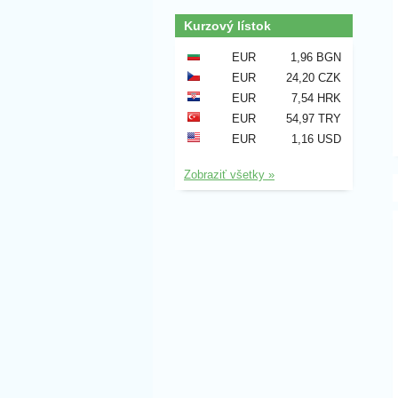
Kurzový lístok
EUR
1,96 BGN
EUR
24,20 CZK
EUR
7,54 HRK
EUR
54,97 TRY
EUR
1,16 USD
Zobraziť všetky »