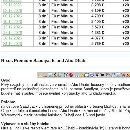
29.11.2026
8 dní
First Minute
6 298 €
+20
03.12.2026
8 dní
First Minute
6 109 €
+20
06.12.2026
8 dní
First Minute
4 709 €
+20
10.12.2026
8 dní
First Minute
3 405 €
+20
13.12.2026
8 dní
First Minute
3 570 €
+20
17.12.2026
8 dní
First Minute
4 281 €
+20
20.12.2026
8 dní
First Minute
4 977 €
+20
24.12.2026
8 dní
First Minute
5 769 €
+20
Rixos Premium Saadiyat Island Abu Dhabi
Úvod:
Prvý ozajstný ultra all inclusive v emiráte Abu Dhabi, luxusný hotel v nádhe
prostredí na jedinečnej piesočnatej pláži ostrova Saadiyat, ktorá je považov
budete mať šťastie, môžete uvidieť korytnačky ako tu kladú vajíčka.
Poloha:
na ostrove Saadiyat • v chránenej prírodnej oblasti • v tesnej blízkosti zná
Club • neďaleko ikonického Louvre Abu Dhabi • 25 min od mešity Sheikh Zay
Waterworld • medzinárodné letisko v Dubaji cca 1,5 hod jazdy
Vybavenie a služby hotela:
ultra all inclusive rezort v emiráte Abu Dhabi • kombinácia štýlu starých h