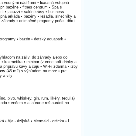
e a vodnými nádržami • luxusná vstupná
 pri bazéne • fitnes centrum • Spa s
 • jacuzzi • salón krásy • business
upná arkáda • bazény • ležadlá, slnečníky a
 záhrady • animačné programy počas dňa i
 programy • bazén • detský aquapark •
výhľadom na záliv, do záhrady alebo do
 • kozmetika • minibar (v cene soft drinky a
a prípravu kávy a čaju • Wi-Fi zdarma • izby
iew
(45 m2) s výhľadom na more • pre
y a vily
o, pivo, whiskey, gin, rum, likéry, tequila)
oda • večera v a la´carte reštaurácií na
ká • Aja - ázijská • Mermaid - grécka • L