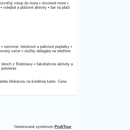
ozvoľný vstup do mora • otvorené more •
volejbal a plážové aktivity • bar na pláži
• servisné, letiskové a palivové poplatky •
estrovský večer • služby delegáta na telefóne
 letoch z Bratislavy • fakultatívne aktivity a
é poistenie
 alebo blokáciou na kreditnej karte. Cena
Generované systémom
ProfiTour