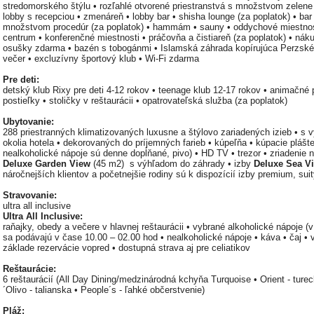
stredomorského štýlu • rozľahlé otvorené priestranstvá s množstvom zelen
lobby s recepciou • zmenáreň • lobby bar • shisha lounge (za poplatok) • bar
množstvom procedúr (za poplatok) • hammám • sauny • oddychové miestnosti
centrum • konferenčné miestnosti • práčovňa a čistiareň (za poplatok) • nák
osušky zdarma • bazén s tobogánmi • Islamská záhrada kopírujúca Perzské
večer • excluzívny športový klub • Wi-Fi zdarma
Pre deti:
detský klub Rixy pre deti 4-12 rokov • teenage klub 12-17 rokov • animačné
postieľky • stoličky v reštaurácii • opatrovateľská služba (za poplatok)
Ubytovanie:
288 priestranných klimatizovaných luxusne a štýlovo zariadených izieb • s 
okolia hotela • dekorovaných do príjemných farieb • kúpeľňa • kúpacie plášte
nealkoholické nápoje sú denne dopĺňané, pivo) • HD TV • trezor • zriadenie n
Deluxe Garden View
(45 m2) s výhľadom do záhrady • izby
Deluxe Sea V
náročnejších klientov a početnejšie rodiny sú k dispozícií izby premium, suit
Stravovanie:
ultra all inclusive
Ultra All Inclusive:
raňajky, obedy a večere v hlavnej reštaurácii • vybrané alkoholické nápoje (vín
sa podávajú v čase 10.00 – 02.00 hod • nealkoholické nápoje • káva • čaj • v
základe rezervácie vopred • dostupná strava aj pre celiatikov
Reštaurácie:
6 reštaurácií (All Day Dining/medzinárodná kchyňa Turquoise • Orient - turec
´Olivo - talianska • People´s - ľahké občerstvenie)
Pláž: