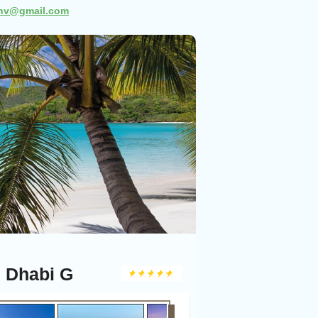
snv@gmail.com
u Dhabi G