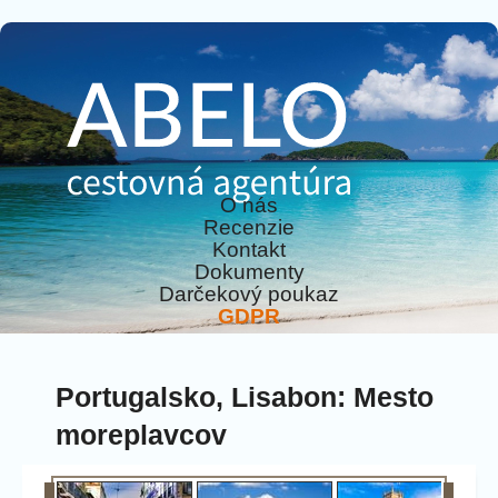
O nás
Recenzie
Kontakt
Dokumenty
Darčekový poukaz
GDPR
Portugalsko, Lisabon: Mesto
moreplavcov