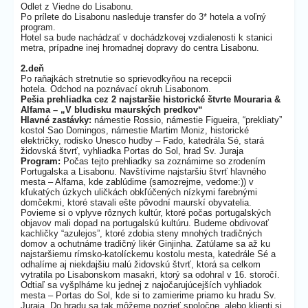
Odlet z Viedne do Lisabonu.
Po prílete do Lisabonu nasleduje transfer do 3* hotela a voľný
program.
Hotel sa bude nachádzať v dochádzkovej vzdialenosti k stanici
metra, prípadne inej hromadnej dopravy do centra Lisabonu.
2.deň
Po raňajkách stretnutie so sprievodkyňou na recepcii
hotela. Odchod na poznávací okruh Lisabonom.
Pešia prehliadka cez 2 najstaršie historické štvrte Mouraria &
Alfama – „V bludisku maurských predkov“
Hlavné zastávky:
námestie Rossio, námestie Figueira, “prekliaty”
kostol Sao Domingos, námestie Martim Moniz, historické
električky, rodisko Unesco hudby – Fado, katedrála Sé, stará
židovská štvrť, vyhliadka Portas do Sol, hrad Sv. Juraja
Program:
Počas tejto prehliadky sa zoznámime so zrodením
Portugalska a Lisabonu. Navštívime najstaršiu štvrť hlavného
mesta – Alfama, kde zablúdime (samozrejme, vedome:)) v
kľukatých úzkych uličkách obkľúčených nízkymi farebnými
domčekmi, ktoré stavali ešte pôvodní maurskí obyvatelia.
Povieme si o vplyve rôznych kultúr, ktoré počas portugalských
objavov mali dopad na portugalskú kultúru. Budeme obdivovať
kachličky “azulejos”, ktoré zdobia steny mnohých tradičných
domov a ochutnáme tradičný likér Ginjinha. Zatúlame sa až ku
najstaršiemu rímsko-katolíckemu kostolu mesta, katedrále Sé a
odhalíme aj niekdajšiu malú židovskú štvrť, ktorá sa celkom
vytratila po Lisabonskom masakri, ktorý sa odohral v 16. storočí.
Odtiaľ sa vyšplháme ku jednej z najočarujúcejších vyhliadok
mesta – Portas do Sol, kde si to zamierime priamo ku hradu Sv.
Juraja. Do hradu sa tak môžeme pozrieť spoločne, alebo klienti si