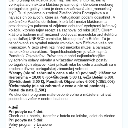
Gamu (vstup do kostola zdarma). Tak ako vnútorná, tak aj
vonkajšia architektúra kláštora je samotným klenotom neskorej
portugalskej gotiky, ktorá je dnes označovaná ako „manuelský
štýl“. Tu si povieme o zrodení Zlatého Veku Portugalska a o
najväčších objavoch, ktoré sa Portugalcom podarili dosiahnuť. V
pekárničke Pastéis de Belém, ktorá leží medzi kláštorom a
prezidentským palácom si zájdeme ochutnať vychýrený krémový
koláčik, ktorého tajný recept sa zachoval od roku 1837. Okrem
kláštora budeme mať možnosť obdivovať manuelskú architektúru
aj na ďalšej UNESCO pamiatke, ktorou je bašta Belém. Tá je
označovaná za symbol národa rovnako, ako Eiffelova veža pre
Francúzov. V tejto štvrti leží hneď niekoľko múzeí a pamiatok
historického charakteru. Neprehliadnuteľným je však najmä
Pamätník Objaviteľov. Práve ten je snáď najkonkrétnejším
vyjadrením oslavy odvahy a víťazstiev významných postáv
portugalských objavov, ktorí priložili ruku ku dielu a zaslúžili sa o
zrodenie dávnej portugalskej zámorskej veľmoci.
*Vstupy (nie sú zahrnuté v cene a nie sú povinné): kláštor sv.
Hieronýma – 10,00 € (65+/študenti 5,00 €), veža Belém 6,00€
(65+/študenti 3,00 €), Pamätník Objaviteľov 6,00€ (<18/5,00€)
*Ochutnávky (nie sú zahrnuté v cene a nie sú povinné) –
Pastel de nata (1,50€)
Po ukončení programu máte osobné voľno a môžete si užívať
poobedie a večer v centre Lisabonu.
4.deň
Pri pobyte na 4 dni:
Check out z hotela, transfer z hotela na letisko, odlet do Viedne.
Pri pobyte na 5 dní:
Voľný program v Lisabone