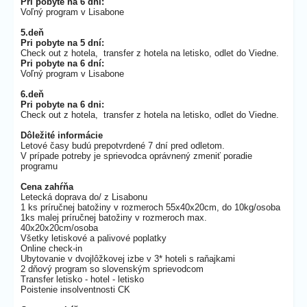
Pri pobyte na 6 dní:
Voľný program v Lisabone
5.deň
Pri pobyte na 5 dní:
Check out z hotela, transfer z hotela na letisko, odlet do Viedne.
Pri pobyte na 6 dní:
Voľný program v Lisabone
6.deň
Pri pobyte na 6 dni:
Check out z hotela, transfer z hotela na letisko, odlet do Viedne.
Dôležité informácie
Letové časy budú prepotvrdené 7 dní pred odletom.
V prípade potreby je sprievodca oprávnený zmeniť poradie
programu
Cena zahŕňa
Letecká doprava do/ z Lisabonu
1 ks príručnej batožiny v rozmeroch 55x40x20cm, do 10kg/osoba
1ks malej príručnej batožiny v rozmeroch max.
40x20x20cm/osoba
Všetky letiskové a palivové poplatky
Online check-in
Ubytovanie v dvojlôžkovej izbe v 3* hoteli s raňajkami
2 dňový program so slovenským sprievodcom
Transfer letisko - hotel - letisko
Poistenie insolventnosti CK