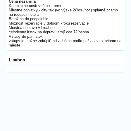
Cena nezahŕňa
Komplexné cestovné poistenie
Miestne poplatky - city tax (vo výške 2€/os./noc) splatné priamo
na recepcii hotela
Batožina do podpalubia
Možnosť rezervácie v ďalšom kroku rezervácie
Miestna doprava v Lisabone
celodenný lístok na dopravu stojí cca.7€/osoba
Vstupy do pamiatok
vstupy je možné zakúpiť individuálne podľa požiadaviek priamo na
mieste
Lisabon