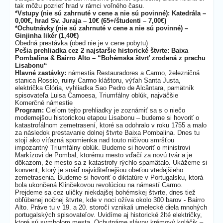
tak môžu pozrieť hrad v rámci voľného času.
*Vstupy (nie sú zahrnuté v cene a nie sú povinné): Katedrála –
0,00€, hrad Sv. Juraja – 10€ (65+/študenti – 7,00€)
*Ochutnávky (nie sú zahrnuté v cene a nie sú povinné) –
Ginjinha likér (1,40€)
Obedná prestávka (obed nie je v cene pobytu)
Pešia prehliadka cez 2 najstaršie historické štvrte: Baixa
Pombalina & Bairro Alto – “Bohémska štvrť zrodená z prachu
Lisabonu“
Hlavné zastávky:
námestia Restauradores a Carmo, železničná
stanica Rossio, ruiny Carmo kláštoru, výťah Santa Justa,
električka Glória, vyhliadka Sao Pedro de Alcântara, pamätník
spisovateľa Luisa Camoesa, Triumfálny oblúk, najväčšie
Komerčné námestie
Program:
Cieľom tejto prehliadky je zoznámiť sa s o niečo
modernejšou historickou etapou Lisabonu – budeme si hovoriť o
katastrofálnom zemetrasení, ktoré sa odohralo v roku 1755 a malo
za následok prestavanie dolnej štvrte Baixa Pombalina. Dnes tu
stojí ako víťazná spomienka nad touto ničivou smršťou
impozantný Triumfálny oblúk. Budeme si hovoriť o ministrovi
Markízovi de Pombal, ktorému mesto vďačí za novú tvár a je
dôkazom, že mesto sa z katastrofy rýchlo spamätalo. Ukážeme si
konvent, ktorý je snáď najviditeľnejšou obeťou vtedajšieho
zemetrasenia. Budeme si hovoriť o diktatúre v Portugalsku, ktorá
bola ukončená Klinčekovou revolúciou na námestí Carmo.
Prejdeme sa cez uličky niekdajšej bohémskej štvrte, dnes tiež
obľúbenej nočnej štvrte, kde v noci ožíva okolo 300 barov - Bairro
Alto. Práve tu v 19. a 20. storočí vznikali umelecké diela mnohých
portugalských spisovateľov. Uvidíme aj historické žlté električky,
ktoré sú symbolom mesta. Ochutnáme slávny krémový koláčik –