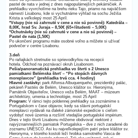
pastel de nata v jednej z dnes najpopulárnejších pekárničiek. A
prehliadku vyvrcholíme na brehu rieku Tajo, priamo na najväčšom
námestí Lisabonu, kde si vychutnáme výhľad na sochu Ježiša
Krista a veľkolepý most 25 Apríl.
*Vstupy (nie sú zahrnuté v cene a nie sú povinné): Katedrála –
8,00€, hrad Sv. Juraja – 8,50€ (65+/študenti – 5,00€)
*Ochutnávky (nie sú zahrnuté v cene a nie sú povinné) –
Pastel de nata (1,50€)
Po ukončení programu máte osobné voľno a môžete si užívať
podvečer v centre Lisabonu.
3.deň
Po raňajkách stretnutie so sprievodkyňou na recepcii
hotela. Odchod na poznávací okruh Lisabonom.
Pešia/panoramatická prehliadka vo štvrti s 2 Unesco
pamiatkami Belémska štvrť – “Po stopách dávnych
moreplavcov” (prehliadka trvá cca. 4 hodiny)
Hlavné zastávky:
park Alfonsa Albuquerqueho, prezidentký palác,
pekáreň Pastéis de Belém, Unesco kláštor sv. Hieronýma,
Pamätník Objaviteľov, Unesco veža Belém, MAAT – múzeum
architektúry, umenia a technológie, most 25 Apríl
Program:
V rámci tejto poldennej prehliadky sa zoznámime s
Portugalskom v čase objavov, kedy sa slávni portugalskí
moreplavci vydávali na ďaleké zámorské expedície s cieľom
vydobyť nové územia a rozšíriť vtedajšie portugalské impérium.
Dnes v tejto štvrti Lisabonu môžeme obdivovať niektoré z
najvýznamnejších pamiatok Portugalska – dve z nich zaradené do
zoznamu UNESCO. Asi ku najveľkolepejším patrí práve kláštor sv.
Hieronyma, v ktorého kostoli leží hrobka samotného Vasca de